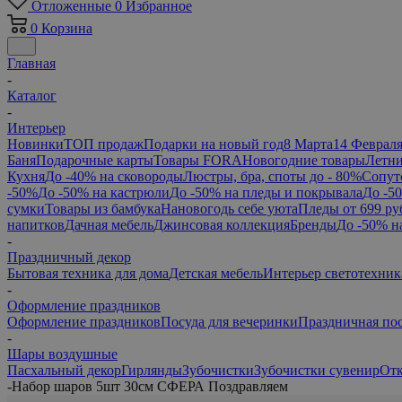
Отложенные
0
Избранное
0
Корзина
Главная
-
Каталог
-
Интерьер
Новинки
ТОП продаж
Подарки на новый год
8 Марта
14 Феврал
Баня
Подарочные карты
Товары FORA
Новогодние товары
Летни
Кухня
До -40% на сковороды
Люстры, бра, споты до - 80%
Сопут
-50%
До -50% на кастрюли
До -50% на пледы и покрывала
До -5
сумки
Товары из бамбука
Нановогодь себе уюта
Пледы от 699 ру
напитков
Дачная мебель
Джинсовая коллекция
Бренды
До -50% н
-
Праздничный декор
Бытовая техника для дома
Детская мебель
Интерьер светотехник
-
Оформление праздников
Оформление праздников
Посуда для вечеринки
Праздничная по
-
Шары воздушные
Пасхальный декор
Гирлянды
Зубочистки
Зубочистки сувенир
От
-
Набор шаров 5шт 30см СФЕРА Поздравляем