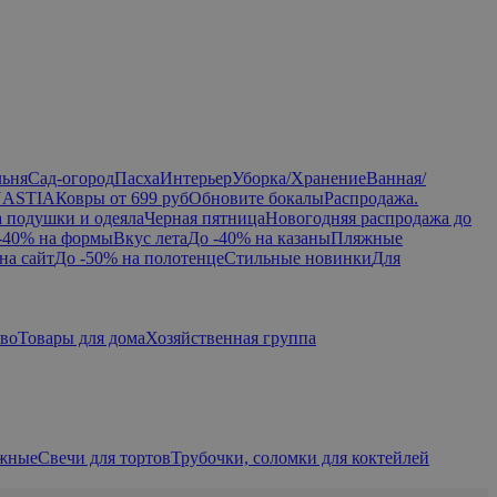
льня
Сад-огород
Пасха
Интерьер
Уборка/Хранение
Ванная/
NASTIA
Ковры от 699 руб
Обновите бокалы
Распродажа.
а подушки и одеяла
Черная пятница
Новогодняя распродажа до
-40% на формы
Вкус лета
До -40% на казаны
Пляжные
на сайт
До -50% на полотенце
Стильные новинки
Для
тво
Товары для дома
Хозяйственная группа
ажные
Свечи для тортов
Трубочки, соломки для коктейлей