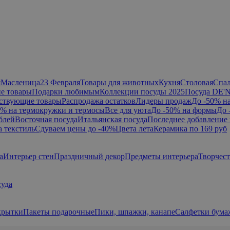
я
Масленица
23 Февраля
Товары для животных
Кухня
Столовая
Спа
е товары
Подарки любимым
Коллекции посуды 2025
Посуда DE'
ствующие товары
Распродажа остатков
Лидеры продаж
До -50% н
0% на термокружки и термосы
Все для уюта
До -50% на формы
До 
блей
Восточная посуда
Итальянская посуда
Последнее добавление 
а текстиль
Сдуваем цены до -40%
Цвета лета
Керамика по 169 руб
а
Интерьер стен
Праздничный декор
Предметы интерьера
Творчес
суда
крытки
Пакеты подарочные
Пики, шпажки, канапе
Салфетки бум