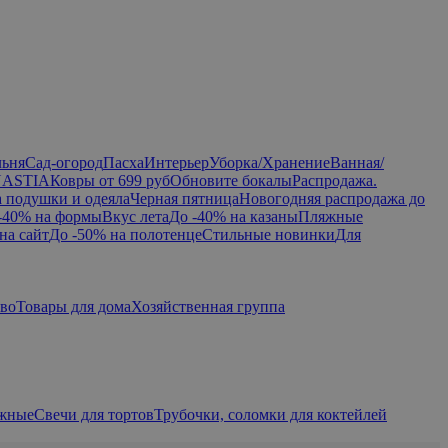
льня
Сад-огород
Пасха
Интерьер
Уборка/Хранение
Ванная/
NASTIA
Ковры от 699 руб
Обновите бокалы
Распродажа.
а подушки и одеяла
Черная пятница
Новогодняя распродажа до
-40% на формы
Вкус лета
До -40% на казаны
Пляжные
на сайт
До -50% на полотенце
Стильные новинки
Для
тво
Товары для дома
Хозяйственная группа
ажные
Свечи для тортов
Трубочки, соломки для коктейлей