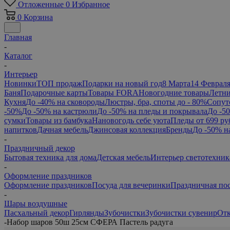
Отложенные
0
Избранное
0
Корзина
Главная
-
Каталог
-
Интерьер
Новинки
ТОП продаж
Подарки на новый год
8 Марта
14 Феврал
Баня
Подарочные карты
Товары FORA
Новогодние товары
Летни
Кухня
До -40% на сковороды
Люстры, бра, споты до - 80%
Сопут
-50%
До -50% на кастрюли
До -50% на пледы и покрывала
До -5
сумки
Товары из бамбука
Нановогодь себе уюта
Пледы от 699 ру
напитков
Дачная мебель
Джинсовая коллекция
Бренды
До -50% н
-
Праздничный декор
Бытовая техника для дома
Детская мебель
Интерьер светотехник
-
Оформление праздников
Оформление праздников
Посуда для вечеринки
Праздничная по
-
Шары воздушные
Пасхальный декор
Гирлянды
Зубочистки
Зубочистки сувенир
От
-
Набор шаров 50ш 25см СФЕРА Пастель радуга