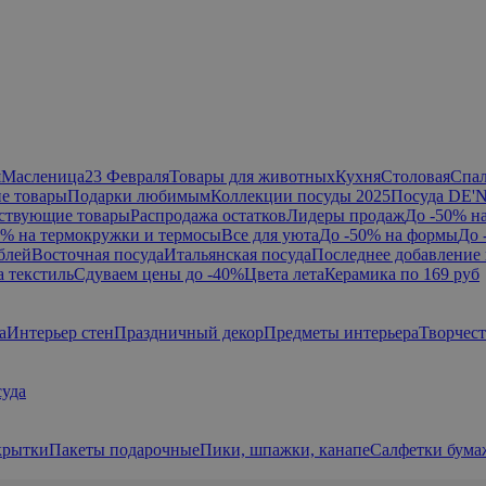
я
Масленица
23 Февраля
Товары для животных
Кухня
Столовая
Спа
е товары
Подарки любимым
Коллекции посуды 2025
Посуда DE'
ствующие товары
Распродажа остатков
Лидеры продаж
До -50% н
0% на термокружки и термосы
Все для уюта
До -50% на формы
До 
блей
Восточная посуда
Итальянская посуда
Последнее добавление 
а текстиль
Сдуваем цены до -40%
Цвета лета
Керамика по 169 руб
а
Интерьер стен
Праздничный декор
Предметы интерьера
Творчес
суда
крытки
Пакеты подарочные
Пики, шпажки, канапе
Салфетки бум