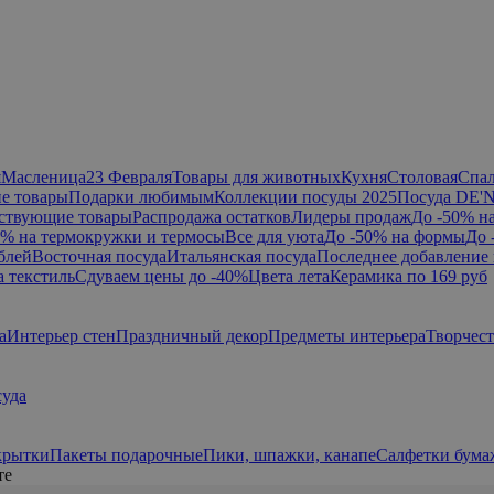
я
Масленица
23 Февраля
Товары для животных
Кухня
Столовая
Спа
е товары
Подарки любимым
Коллекции посуды 2025
Посуда DE'
ствующие товары
Распродажа остатков
Лидеры продаж
До -50% н
0% на термокружки и термосы
Все для уюта
До -50% на формы
До 
блей
Восточная посуда
Итальянская посуда
Последнее добавление 
а текстиль
Сдуваем цены до -40%
Цвета лета
Керамика по 169 руб
а
Интерьер стен
Праздничный декор
Предметы интерьера
Творчес
суда
крытки
Пакеты подарочные
Пики, шпажки, канапе
Салфетки бум
те