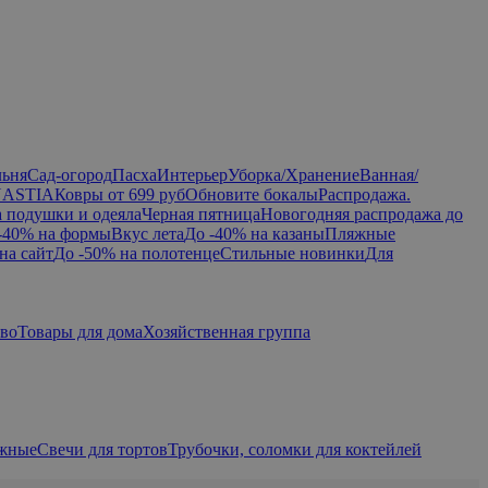
льня
Сад-огород
Пасха
Интерьер
Уборка/Хранение
Ванная/
NASTIA
Ковры от 699 руб
Обновите бокалы
Распродажа.
а подушки и одеяла
Черная пятница
Новогодняя распродажа до
-40% на формы
Вкус лета
До -40% на казаны
Пляжные
на сайт
До -50% на полотенце
Стильные новинки
Для
тво
Товары для дома
Хозяйственная группа
ажные
Свечи для тортов
Трубочки, соломки для коктейлей