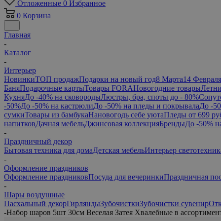
Отложенные
0
Избранное
0
Корзина
Главная
-
Каталог
-
Интерьер
Новинки
ТОП продаж
Подарки на новый год
8 Марта
14 Феврал
Баня
Подарочные карты
Товары FORA
Новогодние товары
Летни
Кухня
До -40% на сковороды
Люстры, бра, споты до - 80%
Сопут
-50%
До -50% на кастрюли
До -50% на пледы и покрывала
До -5
сумки
Товары из бамбука
Нановогодь себе уюта
Пледы от 699 ру
напитков
Дачная мебель
Джинсовая коллекция
Бренды
До -50% н
-
Праздничный декор
Бытовая техника для дома
Детская мебель
Интерьер светотехник
-
Оформление праздников
Оформление праздников
Посуда для вечеринки
Праздничная по
-
Шары воздушные
Пасхальный декор
Гирлянды
Зубочистки
Зубочистки сувенир
От
-
Набор шаров 5шт 30см Веселая Затея Хвалебные в ассортимен