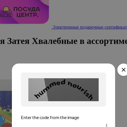
Электронные подарочные сертификат
я Затея Хвалебные в ассортим