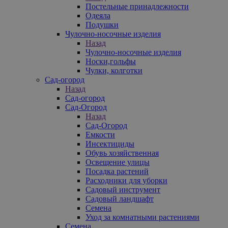
Постельные принадлежности
Одеяла
Подушки
Чулочно-носочные изделия
Назад
Чулочно-носочные изделия
Носки,гольфы
Чулки, колготки
Сад-огород
Назад
Сад-огород
Сад-Огород
Назад
Сад-Огород
Емкости
Инсектициды
Обувь хозяйственная
Освещение улицы
Посадка растений
Расходники для уборки
Садовый инструмент
Садовый ландшафт
Семена
Уход за комнатными растениями
Семена