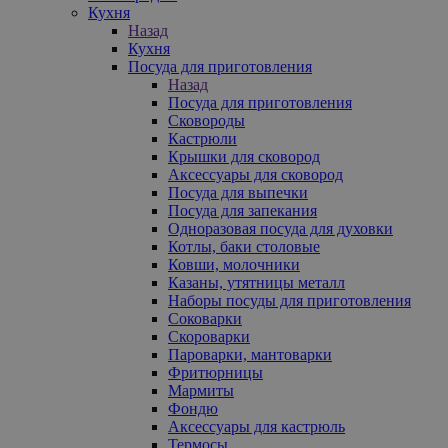
Кухня
Назад
Кухня
Посуда для приготовления
Назад
Посуда для приготовления
Сковороды
Кастрюли
Крышки для сковород
Аксессуары для сковород
Посуда для выпечки
Посуда для запекания
Одноразовая посуда для духовки
Котлы, баки столовые
Ковши, молочники
Казаны, утятницы металл
Наборы посуды для приготовления
Соковарки
Скороварки
Пароварки, мантоварки
Фритюрницы
Мармиты
Фондю
Аксессуары для кастрюль
Термосы