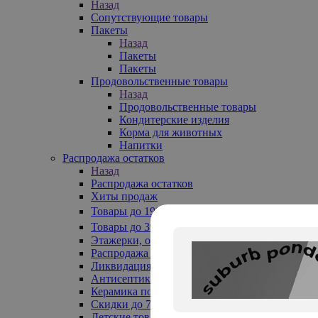
Назад
Сопутствующие товары
Пакеты
Назад
Пакеты
Пакеты
Продовольственные товары
Назад
Продовольственные товары
Кондитерские изделия
Корма для животных
Напитки
Распродажа остатков
Назад
Распродажа остатков
Хиты продаж
Товары до 199₽
Товары до 399₽
Этажерки, обувницы
Распродажа текстиля до -50%
Ликвидация до -70%
Антисептики
Керамика по 129 руб
Скидки до 70%
Детские товары