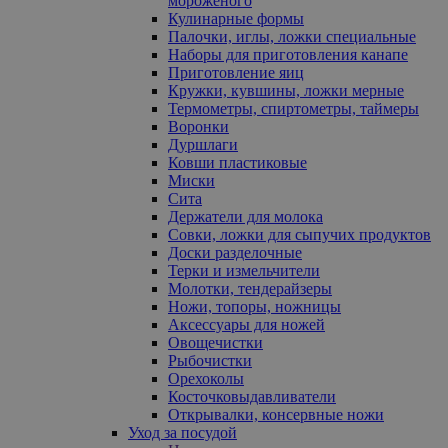
мороженого
Кулинарные формы
Палочки, иглы, ложки специальные
Наборы для приготовления канапе
Приготовление яиц
Кружки, кувшины, ложки мерные
Термометры, спиртометры, таймеры
Воронки
Дуршлаги
Ковши пластиковые
Миски
Сита
Держатели для молока
Совки, ложки для сыпучих продуктов
Доски разделочные
Терки и измельчители
Молотки, тендерайзеры
Ножи, топоры, ножницы
Аксессуары для ножей
Овощечистки
Рыбочистки
Орехоколы
Косточковыдавливатели
Открывалки, консервные ножи
Уход за посудой