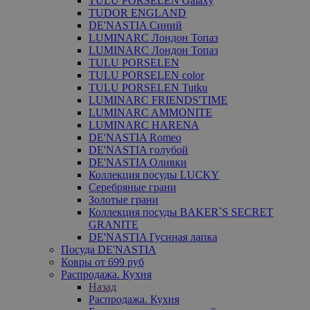
TULU PORSELEN Galaxy
TUDOR ENGLAND
DE'NASTIA Синий
LUMINARC Лондон Топаз
LUMINARC Лондон Топаз
TULU PORSELEN
TULU PORSELEN color
TULU PORSELEN Tutku
LUMINARC FRIENDS'TIME
LUMINARC AMMONITE
LUMINARC HARENA
DE'NASTIA Romeo
DE'NASTIA голубой
DE'NASTIA Оливки
Коллекция посуды LUCKY
Серебряные грани
Золотые грани
Коллекция посуды BAKER`S SECRET
GRANITE
DE'NASTIA Гусиная лапка
Посуда DE'NASTIA
Ковры от 699 руб
Распродажа. Кухня
Назад
Распродажа. Кухня