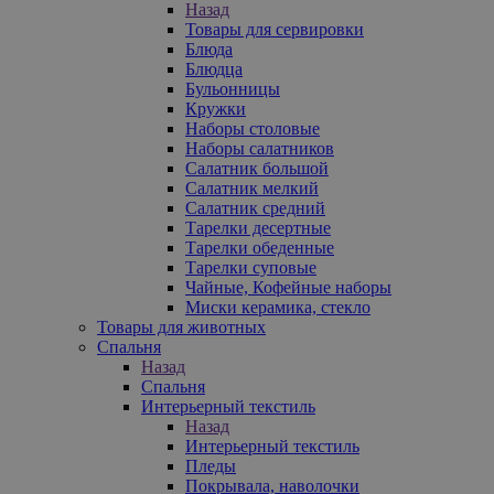
Назад
Товары для сервировки
Блюда
Блюдца
Бульонницы
Кружки
Наборы столовые
Наборы салатников
Салатник большой
Салатник мелкий
Салатник средний
Тарелки десертные
Тарелки обеденные
Тарелки суповые
Чайные, Кофейные наборы
Миски керамика, стекло
Товары для животных
Спальня
Назад
Спальня
Интерьерный текстиль
Назад
Интерьерный текстиль
Пледы
Покрывала, наволочки