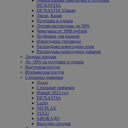
Декоративные наволочки и подушки
DE'NASTIA
DE'NASTIA Vintage
Ляган, Казан
Подушки и одеяла
Летняя распродажа до 50%
Чемоданы от 3998 рублей
Подборки для ванной
Новогодние гирлянды
Распродажа новогодних елок
Распродажа новогодних товаров
Лидеры продаж
До -50% на подушки и одеяла
Восточная посуда
Итальянская посуда
Стильные новинки
Назад
Стильные новинки
Новый 2023 год
DE'NASTIA
Lucky
ND PLAY
TULU
АВОКАДО
Выгодно сегодня