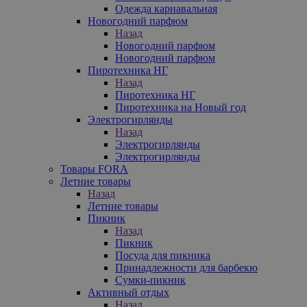
Одежда карнавальная
Новогодний парфюм
Назад
Новогодний парфюм
Новогодний парфюм
Пиротехника НГ
Назад
Пиротехника НГ
Пиротехника на Новый год
Электрогирлянды
Назад
Электрогирлянды
Электрогирлянды
Товары FORA
Летние товары
Назад
Летние товары
Пикник
Назад
Пикник
Посуда для пикника
Принадлежности для барбекю
Сумки-пикник
Активный отдых
Назад