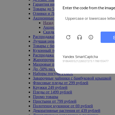
Гарантия низкой цены
Товары до 500 руб
Оливки и Лимоны
Акционные товары
Назад
Акционные товары
Скидка 20% по промокоду
Распродажа! Ульяновск до -70%
Лучшая цена
Товары с бесплатной доставкой
Кухонный текстиль
Распродажа до -50%
Жаропрочная посуда
Махровые полотенца
До -50% на ковры
Наборы посуды FORA
Заварочные чайники с бамбуковой крышкой
Флисовые пледы от 299 рублей
Кружки 249 рублей
Пледы от 1499 рублей
Промо товары
Простыни от 799 рублей
Полотенце кухонное от 69 рублей
Декоративные растения от 439 рублей