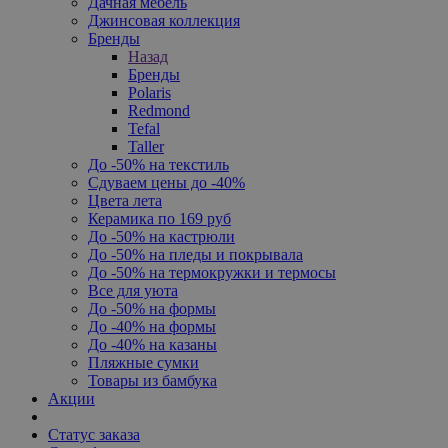
Дачная мебель
Джинсовая коллекция
Бренды
Назад
Бренды
Polaris
Redmond
Tefal
Taller
До -50% на текстиль
Сдуваем цены до -40%
Цвета лета
Керамика по 169 руб
До -50% на кастрюли
До -50% на пледы и покрывала
До -50% на термокружки и термосы
Все для уюта
До -50% на формы
До -40% на формы
До -40% на казаны
Пляжные сумки
Товары из бамбука
Акции
Статус заказа