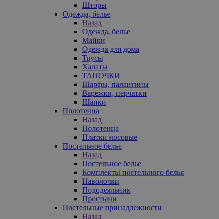
Шторы
Одежда, белье
Назад
Одежда, белье
Майки
Одежда для дома
Трусы
Халаты
ТАПОЧКИ
Шарфы, палантины
Варежки, перчатки
Шапки
Полотенца
Назад
Полотенца
Платки носовые
Постельное белье
Назад
Постельное белье
Комплекты постельного белья
Наволочки
Пододеяльник
Простыни
Постельные принадлежности
Назад