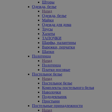
Шторы
Одежда, белье
Назад
Одежда, белье
Майки
Одежда для дома
Трусы
Халаты
ТАПОЧКИ
Шарфы, палантины
Варежки, перчатки
Шапки
Полотенца
Назад
Полотенца
Платки носовые
Постельное белье
Назад
Постельное белье
Комплекты постельного белья
Наволочки
Пододеяльник
Простыни
Постельные принадлежности
Назад