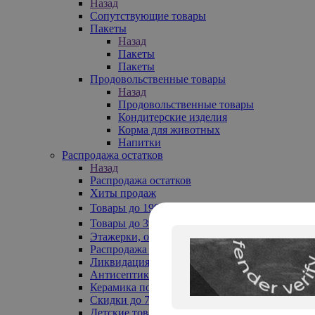
Назад
Сопутствующие товары
Пакеты
Назад
Пакеты
Пакеты
Продовольственные товары
Назад
Продовольственные товары
Кондитерские изделия
Корма для животных
Напитки
Распродажа остатков
Назад
Распродажа остатков
Хиты продаж
Товары до 199₽
Товары до 399₽
Этажерки, обувницы
Распродажа текстиля до -50%
Ликвидация до -70%
Антисептики
Керамика по 129 руб
Скидки до 70%
Детские товары