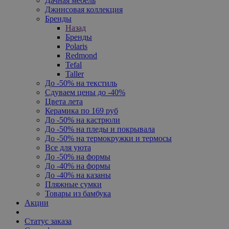
Дачная мебель
Джинсовая коллекция
Бренды
Назад
Бренды
Polaris
Redmond
Tefal
Taller
До -50% на текстиль
Сдуваем цены до -40%
Цвета лета
Керамика по 169 руб
До -50% на кастрюли
До -50% на пледы и покрывала
До -50% на термокружки и термосы
Все для уюта
До -50% на формы
До -40% на формы
До -40% на казаны
Пляжные сумки
Товары из бамбука
Акции
Статус заказа