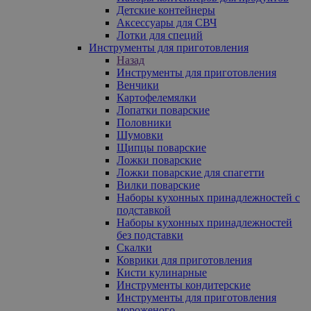
Детские контейнеры
Аксессуары для СВЧ
Лотки для специй
Инструменты для приготовления
Назад
Инструменты для приготовления
Венчики
Картофелемялки
Лопатки поварские
Половники
Шумовки
Щипцы поварские
Ложки поварские
Ложки поварские для спагетти
Вилки поварские
Наборы кухонных принадлежностей с
подставкой
Наборы кухонных принадлежностей
без подставки
Скалки
Коврики для приготовления
Кисти кулинарные
Инструменты кондитерские
Инструменты для приготовления
мороженого