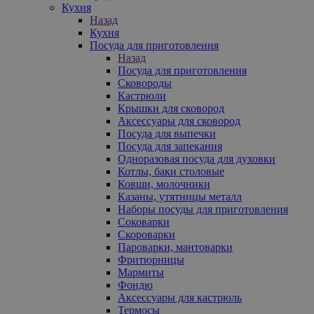
Кухня
Назад
Кухня
Посуда для приготовления
Назад
Посуда для приготовления
Сковороды
Кастрюли
Крышки для сковород
Аксессуары для сковород
Посуда для выпечки
Посуда для запекания
Одноразовая посуда для духовки
Котлы, баки столовые
Ковши, молочники
Казаны, утятницы металл
Наборы посуды для приготовления
Соковарки
Скороварки
Пароварки, мантоварки
Фритюрницы
Мармиты
Фондю
Аксессуары для кастрюль
Термосы