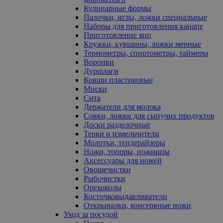
Кулинарные формы
Палочки, иглы, ложки специальные
Наборы для приготовления канапе
Приготовление яиц
Кружки, кувшины, ложки мерные
Термометры, спиртометры, таймеры
Воронки
Дуршлаги
Ковши пластиковые
Миски
Сита
Держатели для молока
Совки, ложки для сыпучих продуктов
Доски разделочные
Терки и измельчители
Молотки, тендерайзеры
Ножи, топоры, ножницы
Аксессуары для ножей
Овощечистки
Рыбочистки
Орехоколы
Косточковыдавливатели
Открывалки, консервные ножи
Уход за посудой