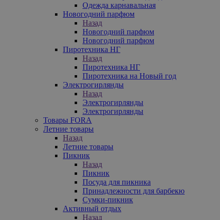
Одежда карнавальная
Новогодний парфюм
Назад
Новогодний парфюм
Новогодний парфюм
Пиротехника НГ
Назад
Пиротехника НГ
Пиротехника на Новый год
Электрогирлянды
Назад
Электрогирлянды
Электрогирлянды
Товары FORA
Летние товары
Назад
Летние товары
Пикник
Назад
Пикник
Посуда для пикника
Принадлежности для барбекю
Сумки-пикник
Активный отдых
Назад