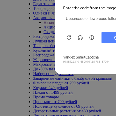
Гарантия низкой цены
Товары до 500 руб
Оливки и Лимоны
Акционные товары
Назад
Акционные товары
Скидка 20% по промокоду
Распродажа! Ульяновск до -70%
Лучшая цена
Товары с бесплатной доставкой
Кухонный текстиль
Распродажа до -50%
Жаропрочная посуда
Махровые полотенца
До -50% на ковры
Наборы посуды FORA
Заварочные чайники с бамбуковой крышкой
Флисовые пледы от 299 рублей
Кружки 249 рублей
Пледы от 1499 рублей
Промо товары
Простыни от 799 рублей
Полотенце кухонное от 69 рублей
Декоративные растения от 439 рублей
Декоративные наволочки и подушки