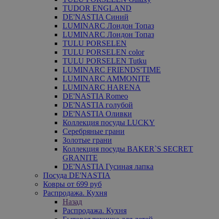
TUDOR ENGLAND
DE'NASTIA Синий
LUMINARC Лондон Топаз
LUMINARC Лондон Топаз
TULU PORSELEN
TULU PORSELEN color
TULU PORSELEN Tutku
LUMINARC FRIENDS'TIME
LUMINARC AMMONITE
LUMINARC HARENA
DE'NASTIA Romeo
DE'NASTIA голубой
DE'NASTIA Оливки
Коллекция посуды LUCKY
Серебряные грани
Золотые грани
Коллекция посуды BAKER`S SECRET
GRANITE
DE'NASTIA Гусиная лапка
Посуда DE'NASTIA
Ковры от 699 руб
Распродажа. Кухня
Назад
Распродажа. Кухня