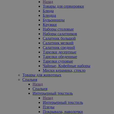
Назад
Товары для сервировки
Блюда
Блюдца
Бульонницы
Кружки
Наборы столовые
Наборы салатников
Салатник большой
Салатник мелкий
Салатник средний
Тарелки десертные
Тарелки обеденные
Тарелки суповые
Чайные, Кофейные наборы
Миски керамика, стекло
Товары для животных
Спальня
Назад
Спальня
Интерьерный текстиль
Назад
Интерьерный текстиль
Пледы
Покрывала, наволочки