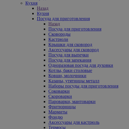
Кухня
Назад
Кухня
Посуда для приготовления
Назад
Посуда для приготовления
Сковороды
Кастрюли
Крышки для сковород
Аксессуары для сковород
Посуда для выпечки
Посуда для запекания
Одноразовая посуда для духовки
Котлы, баки столовые
Ковши, молочники
Казаны, утятницы металл
Наборы посуды для приготовления
Соковарки
Скороварки
Пароварки, мантоварки
Фритюрницы
Мармиты
Фондю
Аксессуары для кастрюль
Термосы