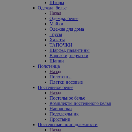
Шторы
Одежда, белье
Назад
Одежда, белье
Майки
Одежда для дома
Трусы
Халаты
ТАПОЧКИ
Шарфы, палантины
Варежки, перчатки
Шапки
Полотенца
Назад
Полотенца
Платки носовые
Постельное белье
Назад
Постельное белье
Комплекты постельного белья
Наволочки
Пододеяльник
Простыни
Постельные принадлежности
Назад