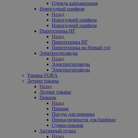
Одежда карнавальная
Новогодний парфюм
Назад
Новогодний парфюм
Новогодний парфюм
Пиротехника НГ
Назад
Пиротехника НГ
Пиротехника на Новый год
Электрогирлянды
Назад
Электрогирлянды
Электрогирлянды
Товары FORA
Летние товары
Назад
Летние товары
Пикник
Назад
Пикник
Посуда для пикника
Принадлежности для барбекю
Сумки-пикник
Активный отдых
Назад