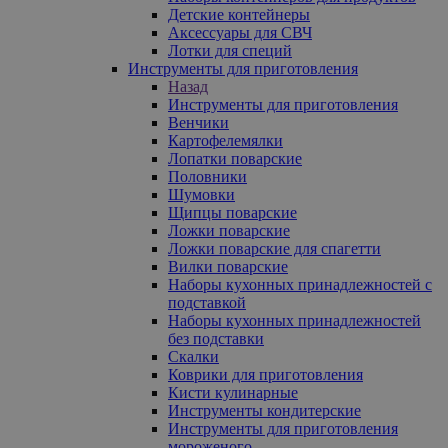
Детские контейнеры
Аксессуары для СВЧ
Лотки для специй
Инструменты для приготовления
Назад
Инструменты для приготовления
Венчики
Картофелемялки
Лопатки поварские
Половники
Шумовки
Щипцы поварские
Ложки поварские
Ложки поварские для спагетти
Вилки поварские
Наборы кухонных принадлежностей с
подставкой
Наборы кухонных принадлежностей
без подставки
Скалки
Коврики для приготовления
Кисти кулинарные
Инструменты кондитерские
Инструменты для приготовления
мороженого