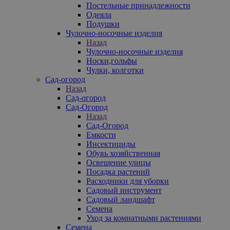
Постельные принадлежности
Одеяла
Подушки
Чулочно-носочные изделия
Назад
Чулочно-носочные изделия
Носки,гольфы
Чулки, колготки
Сад-огород
Назад
Сад-огород
Сад-Огород
Назад
Сад-Огород
Емкости
Инсектициды
Обувь хозяйственная
Освещение улицы
Посадка растений
Расходники для уборки
Садовый инструмент
Садовый ландшафт
Семена
Уход за комнатными растениями
Семена