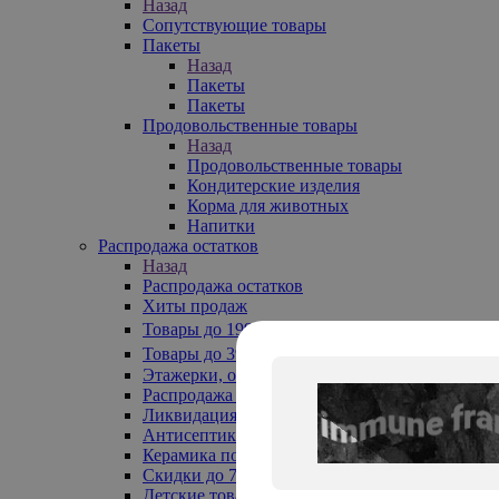
Назад
Сопутствующие товары
Пакеты
Назад
Пакеты
Пакеты
Продовольственные товары
Назад
Продовольственные товары
Кондитерские изделия
Корма для животных
Напитки
Распродажа остатков
Назад
Распродажа остатков
Хиты продаж
Товары до 199₽
Товары до 399₽
Этажерки, обувницы
Распродажа текстиля до -50%
Ликвидация до -70%
Антисептики
Керамика по 129 руб
Скидки до 70%
Детские товары