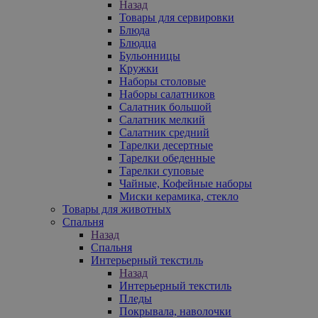
Назад
Товары для сервировки
Блюда
Блюдца
Бульонницы
Кружки
Наборы столовые
Наборы салатников
Салатник большой
Салатник мелкий
Салатник средний
Тарелки десертные
Тарелки обеденные
Тарелки суповые
Чайные, Кофейные наборы
Миски керамика, стекло
Товары для животных
Спальня
Назад
Спальня
Интерьерный текстиль
Назад
Интерьерный текстиль
Пледы
Покрывала, наволочки