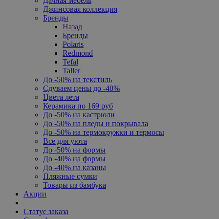
Дачная мебель
Джинсовая коллекция
Бренды
Назад
Бренды
Polaris
Redmond
Tefal
Taller
До -50% на текстиль
Сдуваем цены до -40%
Цвета лета
Керамика по 169 руб
До -50% на кастрюли
До -50% на пледы и покрывала
До -50% на термокружки и термосы
Все для уюта
До -50% на формы
До -40% на формы
До -40% на казаны
Пляжные сумки
Товары из бамбука
Акции
Статус заказа