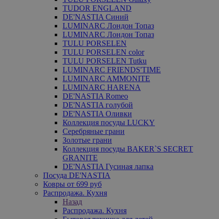
TUDOR ENGLAND
DE'NASTIA Синий
LUMINARC Лондон Топаз
LUMINARC Лондон Топаз
TULU PORSELEN
TULU PORSELEN color
TULU PORSELEN Tutku
LUMINARC FRIENDS'TIME
LUMINARC AMMONITE
LUMINARC HARENA
DE'NASTIA Romeo
DE'NASTIA голубой
DE'NASTIA Оливки
Коллекция посуды LUCKY
Серебряные грани
Золотые грани
Коллекция посуды BAKER`S SECRET
GRANITE
DE'NASTIA Гусиная лапка
Посуда DE'NASTIA
Ковры от 699 руб
Распродажа. Кухня
Назад
Распродажа. Кухня