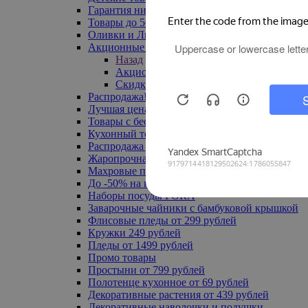
Гарантия низкой цены
Товары до 500 руб
Оливки и Лимоны
Акционные товары
Назад
Акционные товары
Скидка 20% по промокоду
Распродажа! Ульяновск до -70%
Лучшая цена
Товары с бесплатной доставкой
Кухонный текстиль
Распродажа до -50%
Жаропрочная посуда
Махровые полотенца
До -50% на ковры
Наборы посуды FORA
Заварочные чайники с бамбуковой крышкой
Флисовые пледы от 299 рублей
Кружки 249 рублей
Пледы от 1499 рублей
Промо товары
Простыни от 799 рублей
Полотенце кухонное от 69 рублей
Декоративные растения от 439 рублей
Декоративные наволочки и подушки