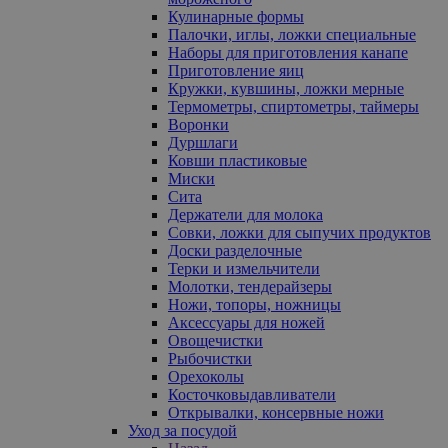
Кулинарные формы
Палочки, иглы, ложки специальные
Наборы для приготовления канапе
Приготовление яиц
Кружки, кувшины, ложки мерные
Термометры, спиртометры, таймеры
Воронки
Дуршлаги
Ковши пластиковые
Миски
Сита
Держатели для молока
Совки, ложки для сыпучих продуктов
Доски разделочные
Терки и измельчители
Молотки, тендерайзеры
Ножи, топоры, ножницы
Аксессуары для ножей
Овощечистки
Рыбочистки
Орехоколы
Косточковыдавливатели
Открывалки, консервные ножи
Уход за посудой