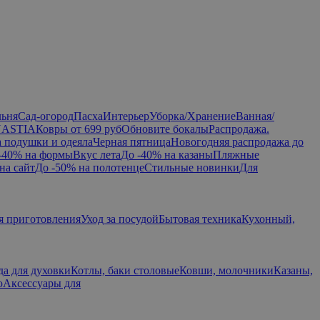
льня
Сад-огород
Пасха
Интерьер
Уборка/Хранение
Ванная/
NASTIA
Ковры от 699 руб
Обновите бокалы
Распродажа.
а подушки и одеяла
Черная пятница
Новогодняя распродажа до
-40% на формы
Вкус лета
До -40% на казаны
Пляжные
на сайт
До -50% на полотенце
Стильные новинки
Для
я приготовления
Уход за посудой
Бытовая техника
Кухонный,
да для духовки
Котлы, баки столовые
Ковши, молочники
Казаны,
ю
Аксессуары для