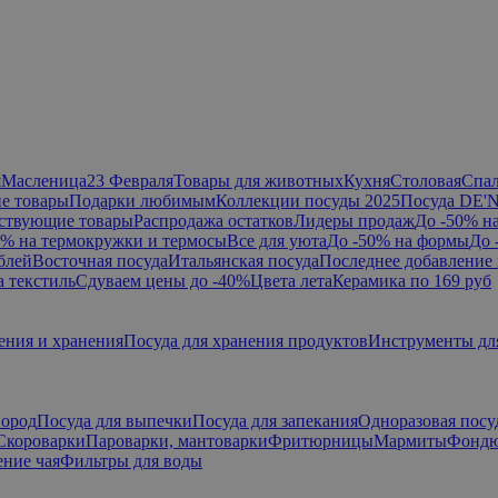
я
Масленица
23 Февраля
Товары для животных
Кухня
Столовая
Спа
е товары
Подарки любимым
Коллекции посуды 2025
Посуда DE'
ствующие товары
Распродажа остатков
Лидеры продаж
До -50% н
0% на термокружки и термосы
Все для уюта
До -50% на формы
До 
блей
Восточная посуда
Итальянская посуда
Последнее добавление 
а текстиль
Сдуваем цены до -40%
Цвета лета
Керамика по 169 руб
ения и хранения
Посуда для хранения продуктов
Инструменты дл
вород
Посуда для выпечки
Посуда для запекания
Одноразовая посу
Скороварки
Пароварки, мантоварки
Фритюрницы
Мармиты
Фонд
ние чая
Фильтры для воды