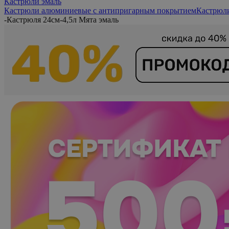
Кастрюли эмаль
Кастрюли алюминиевые с антипригарным покрытием
Кастрюл
-
Кастрюля 24см-4,5л Мята эмаль