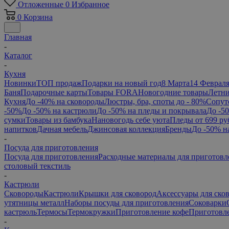
Отложенные
0
Избранное
0
Корзина
Главная
-
Каталог
-
Кухня
Новинки
ТОП продаж
Подарки на новый год
8 Марта
14 Феврал
Баня
Подарочные карты
Товары FORA
Новогодние товары
Летни
Кухня
До -40% на сковороды
Люстры, бра, споты до - 80%
Сопут
-50%
До -50% на кастрюли
До -50% на пледы и покрывала
До -5
сумки
Товары из бамбука
Нановогодь себе уюта
Пледы от 699 ру
напитков
Дачная мебель
Джинсовая коллекция
Бренды
До -50% н
-
Посуда для приготовления
Посуда для приготовления
Расходные материалы для приготовл
столовый текстиль
-
Кастрюли
Сковороды
Кастрюли
Крышки для сковород
Аксессуары для ско
утятницы металл
Наборы посуды для приготовления
Соковарки
кастрюль
Термосы
Термокружки
Приготовление кофе
Приготовле
-