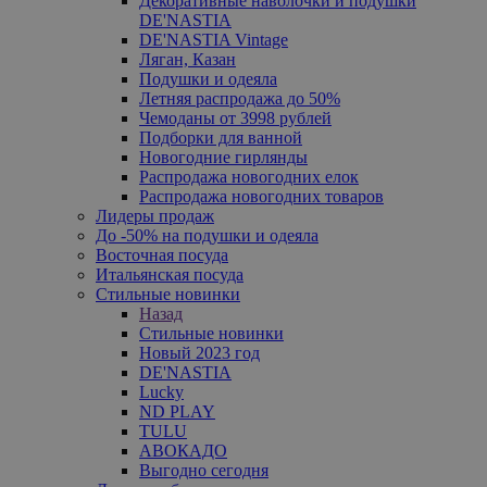
Декоративные наволочки и подушки
DE'NASTIA
DE'NASTIA Vintage
Ляган, Казан
Подушки и одеяла
Летняя распродажа до 50%
Чемоданы от 3998 рублей
Подборки для ванной
Новогодние гирлянды
Распродажа новогодних елок
Распродажа новогодних товаров
Лидеры продаж
До -50% на подушки и одеяла
Восточная посуда
Итальянская посуда
Стильные новинки
Назад
Стильные новинки
Новый 2023 год
DE'NASTIA
Lucky
ND PLAY
TULU
АВОКАДО
Выгодно сегодня