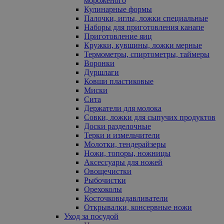
мороженого
Кулинарные формы
Палочки, иглы, ложки специальные
Наборы для приготовления канапе
Приготовление яиц
Кружки, кувшины, ложки мерные
Термометры, спиртометры, таймеры
Воронки
Дуршлаги
Ковши пластиковые
Миски
Сита
Держатели для молока
Совки, ложки для сыпучих продуктов
Доски разделочные
Терки и измельчители
Молотки, тендерайзеры
Ножи, топоры, ножницы
Аксессуары для ножей
Овощечистки
Рыбочистки
Орехоколы
Косточковыдавливатели
Открывалки, консервные ножи
Уход за посудой