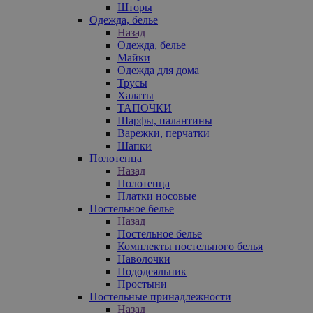
Шторы
Одежда, белье
Назад
Одежда, белье
Майки
Одежда для дома
Трусы
Халаты
ТАПОЧКИ
Шарфы, палантины
Варежки, перчатки
Шапки
Полотенца
Назад
Полотенца
Платки носовые
Постельное белье
Назад
Постельное белье
Комплекты постельного белья
Наволочки
Пододеяльник
Простыни
Постельные принадлежности
Назад