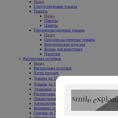
Назад
Сопутствующие товары
Пакеты
Назад
Пакеты
Пакеты
Продовольственные товары
Назад
Продовольственные товары
Кондитерские изделия
Корма для животных
Напитки
Распродажа остатков
Назад
Распродажа остатков
Хиты продаж
Товары до 199₽
Товары до 399₽
Этажерки, обувницы
Распродажа текстиля до -50%
Ликвидация до -70%
Антисептики
Керамика по 129 руб
Скидки до 70%
Детские товары