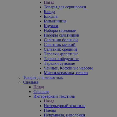
Назад
Товары для сервировки
Блюда
Блюдца
Бульонницы
Кружки
Наборы столовые
Наборы салатников
Салатник большой
Салатник мелкий
Салатник средний
Тарелки десертные
Тарелки обеденные
Тарелки суповые
Чайные, Кофейные наборы
Миски керамика, стекло
Товары для животных
Спальня
Назад
Спальня
Интерьерный текстиль
Назад
Интерьерный текстиль
Пледы
Покрывала, наволочки