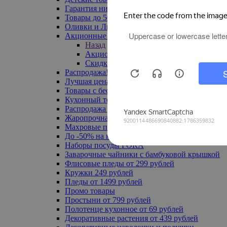
Гарантия низкой цены
Товары до 500 руб
Оливки и Лимоны
Акционные товары
Назад
Акционные товары
Скидка 20% по промокоду
Распродажа! Ульяновск до -70%
Лучшая цена
Товары с бесплатной доставкой
Кухонный текстиль
Распродажа до -50%
Жаропрочная посуда
Махровые полотенца
До -50% на ковры
Наборы посуды FORA
Заварочные чайники с бамбуковой крышкой
Флисовые пледы от 299 рублей
Кружки 249 рублей
Пледы от 1499 рублей
Промо товары
Простыни от 799 рублей
Полотенце кухонное от 69 рублей
Декоративные растения от 439 рублей