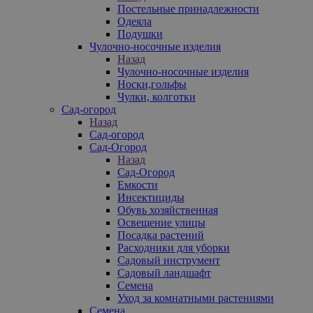
Постельные принадлежности
Одеяла
Подушки
Чулочно-носочные изделия
Назад
Чулочно-носочные изделия
Носки,гольфы
Чулки, колготки
Сад-огород
Назад
Сад-огород
Сад-Огород
Назад
Сад-Огород
Емкости
Инсектициды
Обувь хозяйственная
Освещение улицы
Посадка растений
Расходники для уборки
Садовый инструмент
Садовый ландшафт
Семена
Уход за комнатными растениями
Семена