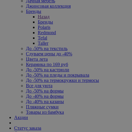
Дачная мебель
Джинсовая коллекция
Бренды
Назад
Бренды
Polaris
Redmond
Tefal
Taller
До -50% на текстиль
Сдуваем цены до -40%
Цвета лета
Керамика по 169 руб
До -50% на кастрюли
До -50% на пледы и покрывала
До -50% на термокружки и термосы
Все для уюта
До -50% на формы
До -40% на формы
До -40% на казаны
Пляжные сумки
Товары из бамбука
Акции
Статус заказа