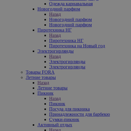
Одежда карнавальная
Новогодний парфюм
Назад
Новогодний парфюм
Новогодний парфюм
Пиротехника НГ
Назад
Пиротехника НГ
Пиротехника на Новый год
Электрогирлянды
Назад
Электрогирлянды
Электрогирлянды
Товары FORA
Летние товары
Назад
Летние товары
Пикник
Назад
Пикник
Посуда для пикника
Принадлежности для барбекю
Сумки-пикник
Активный отдых
Назад