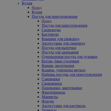
Кухня
Назад
Кухня
Посуда для приготовления
Назад
Посуда для приготовления
Сковороды
Кастрюли
Крышки для сковород
Аксессуары для сковород
Посуда для выпечки
Посуда для запекания
Одноразовая посуда для духовки
Котлы, баки столовые
Ковши, молочники
Казаны, утятницы металл
Наборы посуды для приготовления
Соковарки
Скороварки
Пароварки, мантоварки
Фритюрницы
Мармиты
Фондю
Аксессуары для кастрюль
Термосы