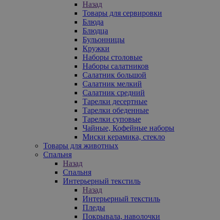
Назад
Товары для сервировки
Блюда
Блюдца
Бульонницы
Кружки
Наборы столовые
Наборы салатников
Салатник большой
Салатник мелкий
Салатник средний
Тарелки десертные
Тарелки обеденные
Тарелки суповые
Чайные, Кофейные наборы
Миски керамика, стекло
Товары для животных
Спальня
Назад
Спальня
Интерьерный текстиль
Назад
Интерьерный текстиль
Пледы
Покрывала, наволочки