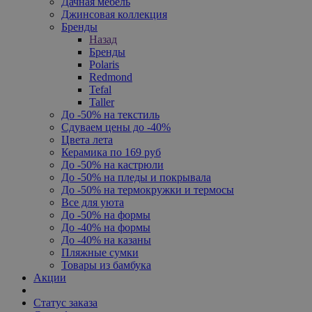
Дачная мебель
Джинсовая коллекция
Бренды
Назад
Бренды
Polaris
Redmond
Tefal
Taller
До -50% на текстиль
Сдуваем цены до -40%
Цвета лета
Керамика по 169 руб
До -50% на кастрюли
До -50% на пледы и покрывала
До -50% на термокружки и термосы
Все для уюта
До -50% на формы
До -40% на формы
До -40% на казаны
Пляжные сумки
Товары из бамбука
Акции
Статус заказа