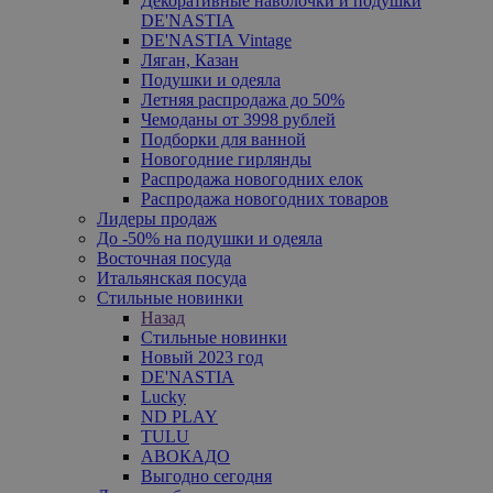
Декоративные наволочки и подушки
DE'NASTIA
DE'NASTIA Vintage
Ляган, Казан
Подушки и одеяла
Летняя распродажа до 50%
Чемоданы от 3998 рублей
Подборки для ванной
Новогодние гирлянды
Распродажа новогодних елок
Распродажа новогодних товаров
Лидеры продаж
До -50% на подушки и одеяла
Восточная посуда
Итальянская посуда
Стильные новинки
Назад
Стильные новинки
Новый 2023 год
DE'NASTIA
Lucky
ND PLAY
TULU
АВОКАДО
Выгодно сегодня