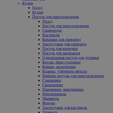
Кухня
Назад
Кухня
Посуда для приготовления
Назад
Посуда для приготовления
Сковороды
Кастрюли
Крышки для сковород
Аксессуары для сковород
Посуда для выпечки
Посуда для запекания
Одноразовая посуда для духовки
Котлы, баки столовые
Ковши, молочники
Казаны, утятницы металл
Наборы посуды для приготовления
Соковарки
Скороварки
Пароварки, мантоварки
Фритюрницы
Мармиты
Фондю
Аксессуары для кастрюль
Термосы