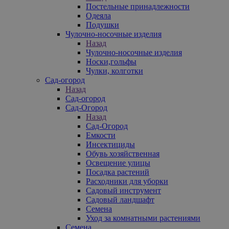
Постельные принадлежности
Одеяла
Подушки
Чулочно-носочные изделия
Назад
Чулочно-носочные изделия
Носки,гольфы
Чулки, колготки
Сад-огород
Назад
Сад-огород
Сад-Огород
Назад
Сад-Огород
Емкости
Инсектициды
Обувь хозяйственная
Освещение улицы
Посадка растений
Расходники для уборки
Садовый инструмент
Садовый ландшафт
Семена
Уход за комнатными растениями
Семена