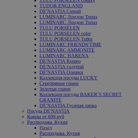
TULU PORSELEN Galaxy
TUDOR ENGLAND
DE'NASTIA Синий
LUMINARC Лондон Топаз
LUMINARC Лондон Топаз
TULU PORSELEN
TULU PORSELEN color
TULU PORSELEN Tutku
LUMINARC FRIENDS'TIME
LUMINARC AMMONITE
LUMINARC HARENA
DE'NASTIA Romeo
DE'NASTIA голубой
DE'NASTIA Оливки
Коллекция посуды LUCKY
Серебряные грани
Золотые грани
Коллекция посуды BAKER`S SECRET
GRANITE
DE'NASTIA Гусиная лапка
Посуда DE'NASTIA
Ковры от 699 руб
Распродажа. Кухня
Назад
Распродажа. Кухня