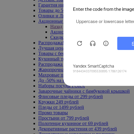
Гарантия низкой цены
Товары до 500 руб
Оливки и Лимоны
Акционные товары
Назад
Акционные товары
Скидка 20% по промокоду
Распродажа! Ульяновск до -70%
Лучшая цена
Товары с бесплатной доставкой
Кухонный текстиль
Распродажа до -50%
Жаропрочная посуда
Махровые полотенца
До -50% на ковры
Наборы посуды FORA
Заварочные чайники с бамбуковой крышкой
Флисовые пледы от 299 рублей
Кружки 249 рублей
Пледы от 1499 рублей
Промо товары
Простыни от 799 рублей
Полотенце кухонное от 69 рублей
Декоративные растения от 439 рублей