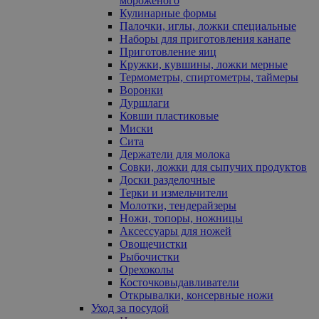
мороженого
Кулинарные формы
Палочки, иглы, ложки специальные
Наборы для приготовления канапе
Приготовление яиц
Кружки, кувшины, ложки мерные
Термометры, спиртометры, таймеры
Воронки
Дуршлаги
Ковши пластиковые
Миски
Сита
Держатели для молока
Совки, ложки для сыпучих продуктов
Доски разделочные
Терки и измельчители
Молотки, тендерайзеры
Ножи, топоры, ножницы
Аксессуары для ножей
Овощечистки
Рыбочистки
Орехоколы
Косточковыдавливатели
Открывалки, консервные ножи
Уход за посудой