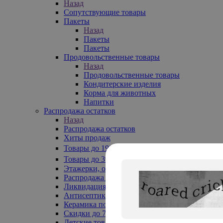
Назад
Сопутствующие товары
Пакеты
Назад
Пакеты
Пакеты
Продовольственные товары
Назад
Продовольственные товары
Кондитерские изделия
Корма для животных
Напитки
Распродажа остатков
Назад
Распродажа остатков
Хиты продаж
Товары до 199₽
Товары до 399₽
Этажерки, обувницы
Распродажа текстиля до -50%
Ликвидация до -70%
Антисептики
Керамика по 129 руб
Скидки до 70%
Детские товары