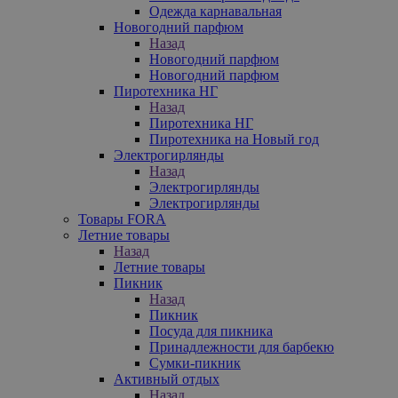
Одежда карнавальная
Новогодний парфюм
Назад
Новогодний парфюм
Новогодний парфюм
Пиротехника НГ
Назад
Пиротехника НГ
Пиротехника на Новый год
Электрогирлянды
Назад
Электрогирлянды
Электрогирлянды
Товары FORA
Летние товары
Назад
Летние товары
Пикник
Назад
Пикник
Посуда для пикника
Принадлежности для барбекю
Сумки-пикник
Активный отдых
Назад