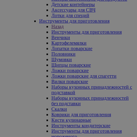
Детские контейнеры
Аксессуары для СВЧ
Лотки для специй
Инструменты для приготовления
Назад
Инструменты для приготовления
Венчики
Картофелемялки
Лопатки поварские
Половники
Шумовки
Щипцы поварские
Ложки поварские
Ложки поварские для спагетти
Вилки поварские
Наборы кухонных принадлежностей с
подставкой
Наборы кухонных принадлежностей
без подставки
Скалки
Коврики для приготовления
Кисти кулинарные
Инструменты кондитерские
Инструменты для приготовления
мороженого