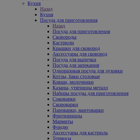
Кухня
Назад
Кухня
Посуда для приготовления
Назад
Посуда для приготовления
Сковороды
Кастрюли
Крышки для сковород
Аксессуары для сковород
Посуда для выпечки
Посуда для запекания
Одноразовая посуда для духовки
Котлы, баки столовые
Ковши, молочники
Казаны, утятницы металл
Наборы посуды для приготовления
Соковарки
Скороварки
Пароварки, мантоварки
Фритюрницы
Мармиты
Фондю
Аксессуары для кастрюль
Термосы