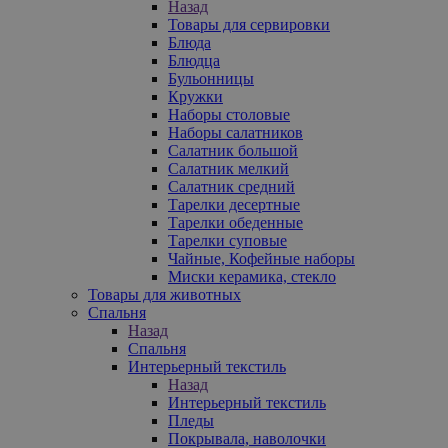
Назад
Товары для сервировки
Блюда
Блюдца
Бульонницы
Кружки
Наборы столовые
Наборы салатников
Салатник большой
Салатник мелкий
Салатник средний
Тарелки десертные
Тарелки обеденные
Тарелки суповые
Чайные, Кофейные наборы
Миски керамика, стекло
Товары для животных
Спальня
Назад
Спальня
Интерьерный текстиль
Назад
Интерьерный текстиль
Пледы
Покрывала, наволочки