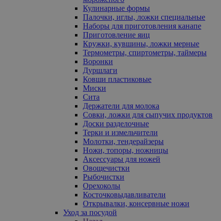
Кулинарные формы
Палочки, иглы, ложки специальные
Наборы для приготовления канапе
Приготовление яиц
Кружки, кувшины, ложки мерные
Термометры, спиртометры, таймеры
Воронки
Дуршлаги
Ковши пластиковые
Миски
Сита
Держатели для молока
Совки, ложки для сыпучих продуктов
Доски разделочные
Терки и измельчители
Молотки, тендерайзеры
Ножи, топоры, ножницы
Аксессуары для ножей
Овощечистки
Рыбочистки
Орехоколы
Косточковыдавливатели
Открывалки, консервные ножи
Уход за посудой