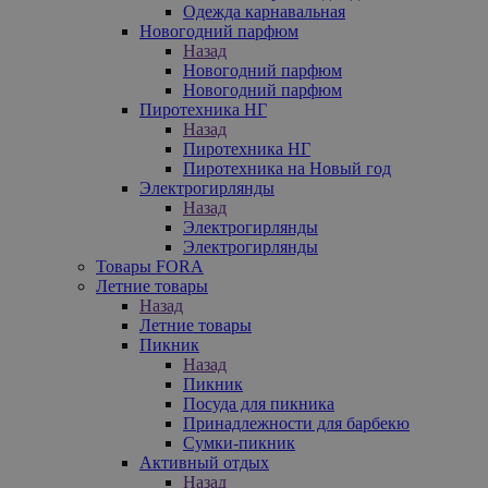
Одежда карнавальная
Новогодний парфюм
Назад
Новогодний парфюм
Новогодний парфюм
Пиротехника НГ
Назад
Пиротехника НГ
Пиротехника на Новый год
Электрогирлянды
Назад
Электрогирлянды
Электрогирлянды
Товары FORA
Летние товары
Назад
Летние товары
Пикник
Назад
Пикник
Посуда для пикника
Принадлежности для барбекю
Сумки-пикник
Активный отдых
Назад