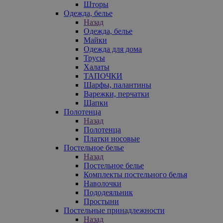
Шторы
Одежда, белье
Назад
Одежда, белье
Майки
Одежда для дома
Трусы
Халаты
ТАПОЧКИ
Шарфы, палантины
Варежки, перчатки
Шапки
Полотенца
Назад
Полотенца
Платки носовые
Постельное белье
Назад
Постельное белье
Комплекты постельного белья
Наволочки
Пододеяльник
Простыни
Постельные принадлежности
Назад