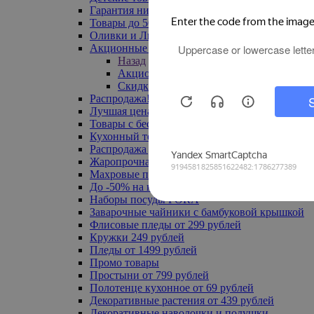
Гарантия низкой цены
Товары до 500 руб
Оливки и Лимоны
Акционные товары
Назад
Акционные товары
Скидка 20% по промокоду
Распродажа! Ульяновск до -70%
Лучшая цена
Товары с бесплатной доставкой
Кухонный текстиль
Распродажа до -50%
Жаропрочная посуда
Махровые полотенца
До -50% на ковры
Наборы посуды FORA
Заварочные чайники с бамбуковой крышкой
Флисовые пледы от 299 рублей
Кружки 249 рублей
Пледы от 1499 рублей
Промо товары
Простыни от 799 рублей
Полотенце кухонное от 69 рублей
Декоративные растения от 439 рублей
Декоративные наволочки и подушки