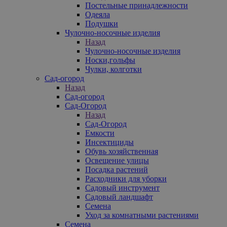
Постельные принадлежности
Одеяла
Подушки
Чулочно-носочные изделия
Назад
Чулочно-носочные изделия
Носки,гольфы
Чулки, колготки
Сад-огород
Назад
Сад-огород
Сад-Огород
Назад
Сад-Огород
Емкости
Инсектициды
Обувь хозяйственная
Освещение улицы
Посадка растений
Расходники для уборки
Садовый инструмент
Садовый ландшафт
Семена
Уход за комнатными растениями
Семена