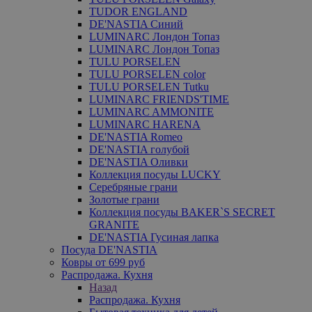
TUDOR ENGLAND
DE'NASTIA Синий
LUMINARC Лондон Топаз
LUMINARC Лондон Топаз
TULU PORSELEN
TULU PORSELEN color
TULU PORSELEN Tutku
LUMINARC FRIENDS'TIME
LUMINARC AMMONITE
LUMINARC HARENA
DE'NASTIA Romeo
DE'NASTIA голубой
DE'NASTIA Оливки
Коллекция посуды LUCKY
Серебряные грани
Золотые грани
Коллекция посуды BAKER`S SECRET
GRANITE
DE'NASTIA Гусиная лапка
Посуда DE'NASTIA
Ковры от 699 руб
Распродажа. Кухня
Назад
Распродажа. Кухня