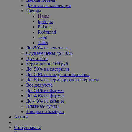
Дачная мебель
Джинсовая коллекция
Бренды
Назад
Бренды
Polaris
Redmond
Tefal
Taller
До -50% на текстиль
Сдуваем цены до -40%
Цвета лета
Керамика по 169 руб
До -50% на кастрюли
До -50% на пледы и покрывала
До -50% на термокружки и термосы
Все для уюта
До -50% на формы
До -40% на формы
До -40% на казаны
Пляжные сумки
Товары из бамбука
Акции
Статус заказа