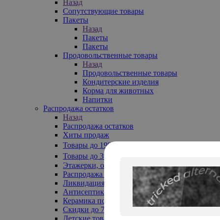
Назад
Сопутствующие товары
Пакеты
Назад
Пакеты
Пакеты
Продовольственные товары
Назад
Продовольственные товары
Кондитерские изделия
Корма для животных
Напитки
Распродажа остатков
Назад
Распродажа остатков
Хиты продаж
Товары до 199₽
Товары до 399₽
Этажерки, обувницы
Распродажа текстиля до -50%
Ликвидация до -70%
Антисептики
Керамика по 129 руб
Скидки до 70%
Детские товары