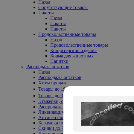
Назад
Сопутствующие товары
Пакеты
Назад
Пакеты
Пакеты
Продовольственные товары
Назад
Продовольственные товары
Кондитерские изделия
Корма для животных
Напитки
Распродажа остатков
Назад
Распродажа остатков
Хиты продаж
Товары до 199₽
Товары до 399₽
Этажерки, обувницы
Распродажа текстиля до -50%
Ликвидация до -70%
Антисептики
Керамика по 129 руб
Скидки до 70%
Детские товары