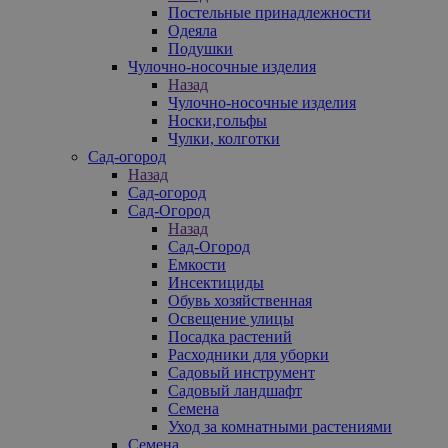
Постельные принадлежности
Одеяла
Подушки
Чулочно-носочные изделия
Назад
Чулочно-носочные изделия
Носки,гольфы
Чулки, колготки
Сад-огород
Назад
Сад-огород
Сад-Огород
Назад
Сад-Огород
Емкости
Инсектициды
Обувь хозяйственная
Освещение улицы
Посадка растений
Расходники для уборки
Садовый инструмент
Садовый ландшафт
Семена
Уход за комнатными растениями
Семена