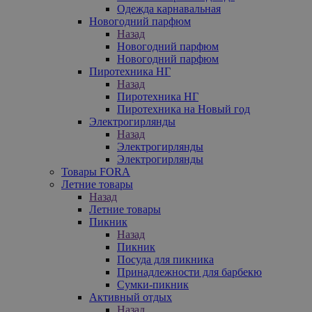
Одежда карнавальная
Новогодний парфюм
Назад
Новогодний парфюм
Новогодний парфюм
Пиротехника НГ
Назад
Пиротехника НГ
Пиротехника на Новый год
Электрогирлянды
Назад
Электрогирлянды
Электрогирлянды
Товары FORA
Летние товары
Назад
Летние товары
Пикник
Назад
Пикник
Посуда для пикника
Принадлежности для барбекю
Сумки-пикник
Активный отдых
Назад