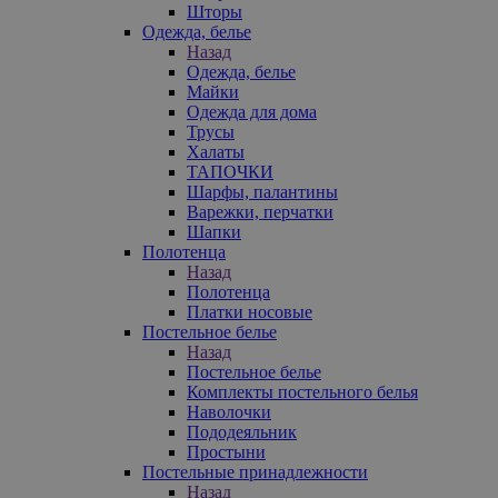
Шторы
Одежда, белье
Назад
Одежда, белье
Майки
Одежда для дома
Трусы
Халаты
ТАПОЧКИ
Шарфы, палантины
Варежки, перчатки
Шапки
Полотенца
Назад
Полотенца
Платки носовые
Постельное белье
Назад
Постельное белье
Комплекты постельного белья
Наволочки
Пододеяльник
Простыни
Постельные принадлежности
Назад