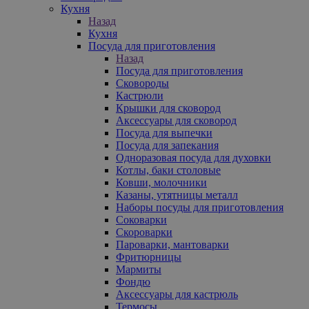
Кухня
Назад
Кухня
Посуда для приготовления
Назад
Посуда для приготовления
Сковороды
Кастрюли
Крышки для сковород
Аксессуары для сковород
Посуда для выпечки
Посуда для запекания
Одноразовая посуда для духовки
Котлы, баки столовые
Ковши, молочники
Казаны, утятницы металл
Наборы посуды для приготовления
Соковарки
Скороварки
Пароварки, мантоварки
Фритюрницы
Мармиты
Фондю
Аксессуары для кастрюль
Термосы