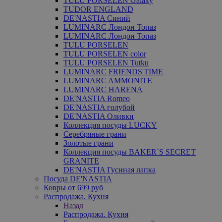
TULU PORSELEN Galaxy
TUDOR ENGLAND
DE'NASTIA Синий
LUMINARC Лондон Топаз
LUMINARC Лондон Топаз
TULU PORSELEN
TULU PORSELEN color
TULU PORSELEN Tutku
LUMINARC FRIENDS'TIME
LUMINARC AMMONITE
LUMINARC HARENA
DE'NASTIA Romeo
DE'NASTIA голубой
DE'NASTIA Оливки
Коллекция посуды LUCKY
Серебряные грани
Золотые грани
Коллекция посуды BAKER`S SECRET
GRANITE
DE'NASTIA Гусиная лапка
Посуда DE'NASTIA
Ковры от 699 руб
Распродажа. Кухня
Назад
Распродажа. Кухня