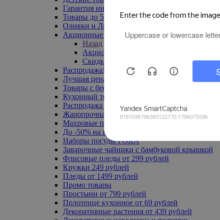
Гарантия низкой цены
Товары до 500 руб
Оливки и Лимоны
Акционные товары
Назад
Акционные товары
Скидка 20% по промокоду
Распродажа! Ульяновск до -70%
Лучшая цена
Товары с бесплатной доставкой
Кухонный текстиль
Распродажа до -50%
Жаропрочная посуда
Махровые полотенца
До -50% на ковры
Наборы посуды FORA
Заварочные чайники с бамбуковой крышкой
Флисовые пледы от 299 рублей
Кружки 249 рублей
Пледы от 1499 рублей
Промо товары
Простыни от 799 рублей
Полотенце кухонное от 69 рублей
Декоративные растения от 439 рублей