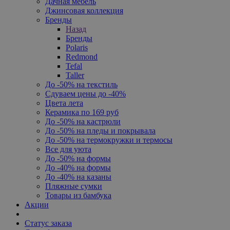
Дачная мебель
Джинсовая коллекция
Бренды
Назад
Бренды
Polaris
Redmond
Tefal
Taller
До -50% на текстиль
Сдуваем цены до -40%
Цвета лета
Керамика по 169 руб
До -50% на кастрюли
До -50% на пледы и покрывала
До -50% на термокружки и термосы
Все для уюта
До -50% на формы
До -40% на формы
До -40% на казаны
Пляжные сумки
Товары из бамбука
Акции
Статус заказа