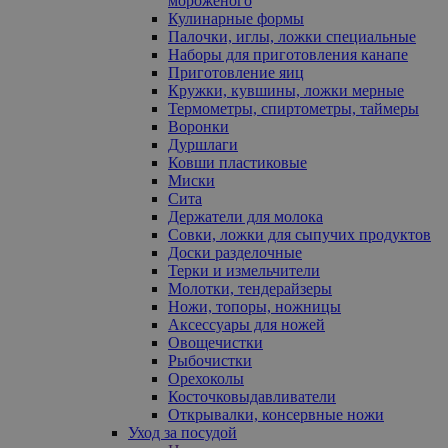
мороженого
Кулинарные формы
Палочки, иглы, ложки специальные
Наборы для приготовления канапе
Приготовление яиц
Кружки, кувшины, ложки мерные
Термометры, спиртометры, таймеры
Воронки
Дуршлаги
Ковши пластиковые
Миски
Сита
Держатели для молока
Совки, ложки для сыпучих продуктов
Доски разделочные
Терки и измельчители
Молотки, тендерайзеры
Ножи, топоры, ножницы
Аксессуары для ножей
Овощечистки
Рыбочистки
Орехоколы
Косточковыдавливатели
Открывалки, консервные ножи
Уход за посудой