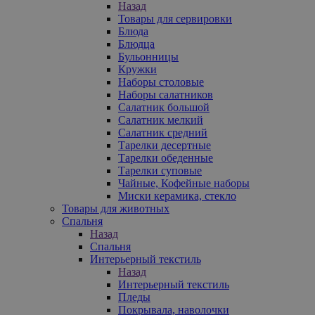
Назад
Товары для сервировки
Блюда
Блюдца
Бульонницы
Кружки
Наборы столовые
Наборы салатников
Салатник большой
Салатник мелкий
Салатник средний
Тарелки десертные
Тарелки обеденные
Тарелки суповые
Чайные, Кофейные наборы
Миски керамика, стекло
Товары для животных
Спальня
Назад
Спальня
Интерьерный текстиль
Назад
Интерьерный текстиль
Пледы
Покрывала, наволочки