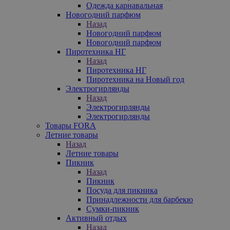
Одежда карнавальная
Новогодний парфюм
Назад
Новогодний парфюм
Новогодний парфюм
Пиротехника НГ
Назад
Пиротехника НГ
Пиротехника на Новый год
Электрогирлянды
Назад
Электрогирлянды
Электрогирлянды
Товары FORA
Летние товары
Назад
Летние товары
Пикник
Назад
Пикник
Посуда для пикника
Принадлежности для барбекю
Сумки-пикник
Активный отдых
Назад