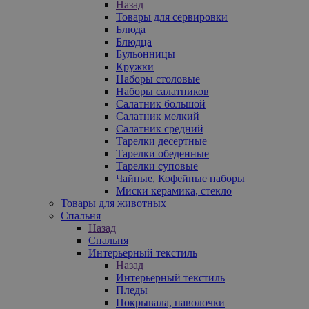
Назад
Товары для сервировки
Блюда
Блюдца
Бульонницы
Кружки
Наборы столовые
Наборы салатников
Салатник большой
Салатник мелкий
Салатник средний
Тарелки десертные
Тарелки обеденные
Тарелки суповые
Чайные, Кофейные наборы
Миски керамика, стекло
Товары для животных
Спальня
Назад
Спальня
Интерьерный текстиль
Назад
Интерьерный текстиль
Пледы
Покрывала, наволочки