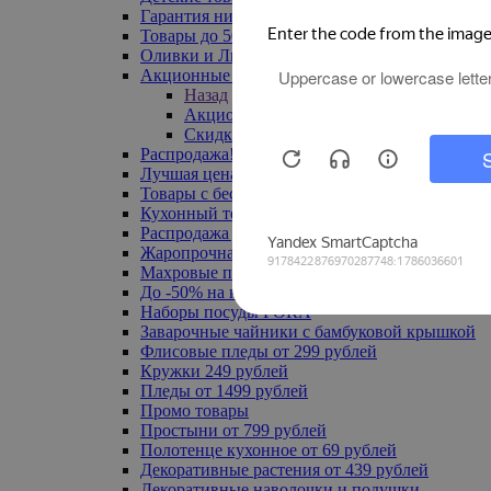
Гарантия низкой цены
Товары до 500 руб
Оливки и Лимоны
Акционные товары
Назад
Акционные товары
Скидка 20% по промокоду
Распродажа! Ульяновск до -70%
Лучшая цена
Товары с бесплатной доставкой
Кухонный текстиль
Распродажа до -50%
Жаропрочная посуда
Махровые полотенца
До -50% на ковры
Наборы посуды FORA
Заварочные чайники с бамбуковой крышкой
Флисовые пледы от 299 рублей
Кружки 249 рублей
Пледы от 1499 рублей
Промо товары
Простыни от 799 рублей
Полотенце кухонное от 69 рублей
Декоративные растения от 439 рублей
Декоративные наволочки и подушки