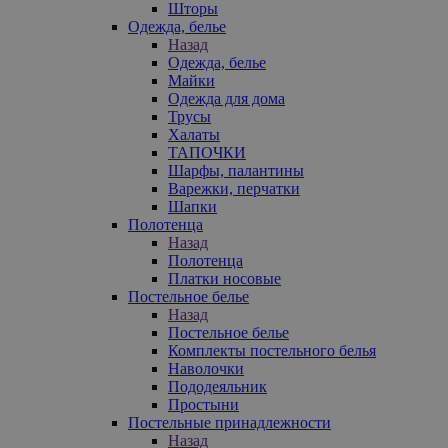
Шторы
Одежда, белье
Назад
Одежда, белье
Майки
Одежда для дома
Трусы
Халаты
ТАПОЧКИ
Шарфы, палантины
Варежки, перчатки
Шапки
Полотенца
Назад
Полотенца
Платки носовые
Постельное белье
Назад
Постельное белье
Комплекты постельного белья
Наволочки
Пододеяльник
Простыни
Постельные принадлежности
Назад