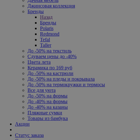
Дачная мебель
Джинсовая коллекция
Бренды
Назад
Бренды
Polaris
Redmond
Tefal
Taller
До -50% на текстиль
Сдуваем цены до -40%
Цвета лета
Керамика по 169 руб
До -50% на кастрюли
До -50% на пледы и покрывала
До -50% на термокружки и термосы
Все для уюта
До -50% на формы
До -40% на формы
До -40% на казаны
Пляжные сумки
Товары из бамбука
Акции
Статус заказа