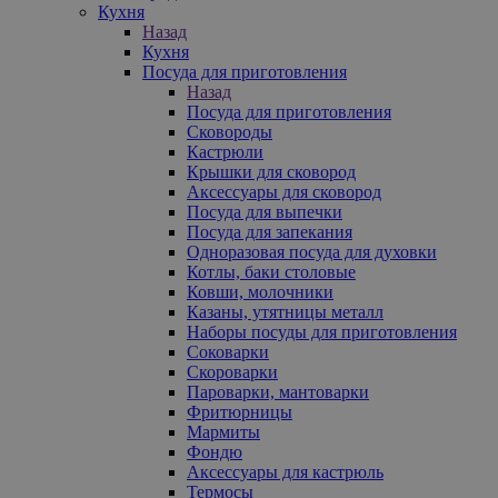
Кухня
Назад
Кухня
Посуда для приготовления
Назад
Посуда для приготовления
Сковороды
Кастрюли
Крышки для сковород
Аксессуары для сковород
Посуда для выпечки
Посуда для запекания
Одноразовая посуда для духовки
Котлы, баки столовые
Ковши, молочники
Казаны, утятницы металл
Наборы посуды для приготовления
Соковарки
Скороварки
Пароварки, мантоварки
Фритюрницы
Мармиты
Фондю
Аксессуары для кастрюль
Термосы