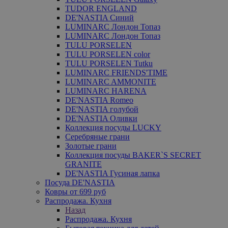
TUDOR ENGLAND
DE'NASTIA Синий
LUMINARC Лондон Топаз
LUMINARC Лондон Топаз
TULU PORSELEN
TULU PORSELEN color
TULU PORSELEN Tutku
LUMINARC FRIENDS'TIME
LUMINARC AMMONITE
LUMINARC HARENA
DE'NASTIA Romeo
DE'NASTIA голубой
DE'NASTIA Оливки
Коллекция посуды LUCKY
Серебряные грани
Золотые грани
Коллекция посуды BAKER`S SECRET
GRANITE
DE'NASTIA Гусиная лапка
Посуда DE'NASTIA
Ковры от 699 руб
Распродажа. Кухня
Назад
Распродажа. Кухня