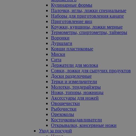
Кулинарные формы
Палочки, иглы, ложки специальные
Наборы для приготовления канапе
Приготовление яиц
Кружки, кувшины, ложки мерные
Термометры, спиртометры, таймеры
Воронки
Дуршлаги
Ковши пластиковые
Миски
Сита
Держатели для молока
Совки, ложки для сыпучих продуктов
Доски разделочные
Терки и измельчители
Молотки, тендерайзеры
Ножи, топоры, ножницы
Аксессуары для ножей
Овощечистки
Рыбочистки
Орехоколы
Косточковыдавливатели
Открывалки, консервные ножи
Уход за посудой