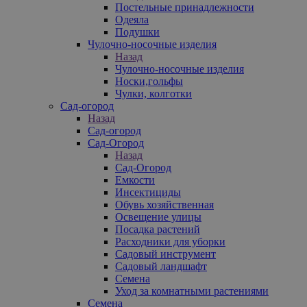
Постельные принадлежности
Одеяла
Подушки
Чулочно-носочные изделия
Назад
Чулочно-носочные изделия
Носки,гольфы
Чулки, колготки
Сад-огород
Назад
Сад-огород
Сад-Огород
Назад
Сад-Огород
Емкости
Инсектициды
Обувь хозяйственная
Освещение улицы
Посадка растений
Расходники для уборки
Садовый инструмент
Садовый ландшафт
Семена
Уход за комнатными растениями
Семена