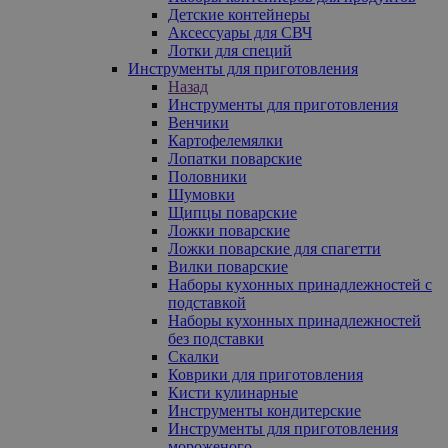
Детские контейнеры
Аксессуары для СВЧ
Лотки для специй
Инструменты для приготовления
Назад
Инструменты для приготовления
Венчики
Картофелемялки
Лопатки поварские
Половники
Шумовки
Щипцы поварские
Ложки поварские
Ложки поварские для спагетти
Вилки поварские
Наборы кухонных принадлежностей с
подставкой
Наборы кухонных принадлежностей
без подставки
Скалки
Коврики для приготовления
Кисти кулинарные
Инструменты кондитерские
Инструменты для приготовления
мороженого