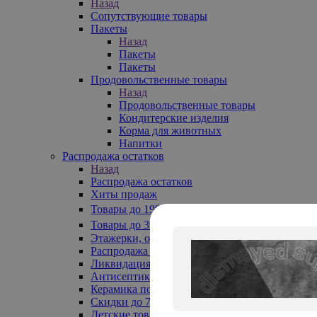
Назад
Сопутствующие товары
Пакеты
Назад
Пакеты
Пакеты
Продовольственные товары
Назад
Продовольственные товары
Кондитерские изделия
Корма для животных
Напитки
Распродажа остатков
Назад
Распродажа остатков
Хиты продаж
Товары до 199₽
Товары до 399₽
Этажерки, обувницы
Распродажа текстиля до -50%
Ликвидация до -70%
Антисептики
Керамика по 129 руб
Скидки до 70%
Детские товары