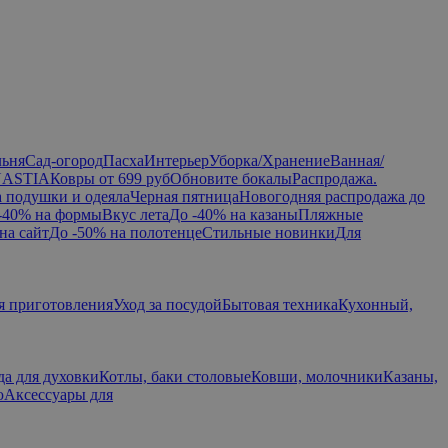
льня
Сад-огород
Пасха
Интерьер
Уборка/Хранение
Ванная/
NASTIA
Ковры от 699 руб
Обновите бокалы
Распродажа.
а подушки и одеяла
Черная пятница
Новогодняя распродажа до
-40% на формы
Вкус лета
До -40% на казаны
Пляжные
на сайт
До -50% на полотенце
Стильные новинки
Для
я приготовления
Уход за посудой
Бытовая техника
Кухонный,
да для духовки
Котлы, баки столовые
Ковши, молочники
Казаны,
ю
Аксессуары для