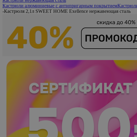
Кастрюли нержавеющая сталь
Кастрюли алюминиевые с антипригарным покрытием
Кастрюл
-
Кастрюля 2,1л SWEET HOME Exellence нержавеющая сталь