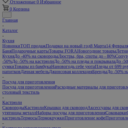
Отложенные
0
Избранное
0
Корзина
Главная
-
Каталог
-
Кухня
Новинки
ТОП продаж
Подарки на новый год
8 Марта
14 Феврал
Баня
Подарочные карты
Товары FORA
Новогодние товары
Летни
Кухня
До -40% на сковороды
Люстры, бра, споты до - 80%
Сопут
-50%
До -50% на кастрюли
До -50% на пледы и покрывала
До -5
сумки
Товары из бамбука
Нановогодь себе уюта
Пледы от 699 ру
напитков
Дачная мебель
Джинсовая коллекция
Бренды
До -50% н
-
Посуда для приготовления
Посуда для приготовления
Расходные материалы для приготовл
столовый текстиль
-
Кастрюли
Сковороды
Кастрюли
Крышки для сковород
Аксессуары для ско
утятницы металл
Наборы посуды для приготовления
Соковарки
кастрюль
Термосы
Термокружки
Приготовление кофе
Приготовле
-