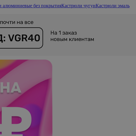
и алюминиевые без покрытия
Кастрюли чугун
Кастрюли эмаль