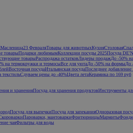
я
Масленица
23 Февраля
Товары для животных
Кухня
Столовая
Спа
е товары
Подарки любимым
Коллекции посуды 2025
Посуда DE'
ствующие товары
Распродажа остатков
Лидеры продаж
До -50% н
0% на термокружки и термосы
Все для уюта
До -50% на формы
До 
блей
Восточная посуда
Итальянская посуда
Последнее добавление 
а текстиль
Сдуваем цены до -40%
Цвета лета
Керамика по 169 руб
ения и хранения
Посуда для хранения продуктов
Инструменты дл
вород
Посуда для выпечки
Посуда для запекания
Одноразовая посу
Скороварки
Пароварки, мантоварки
Фритюрницы
Мармиты
Фонд
ние чая
Фильтры для воды