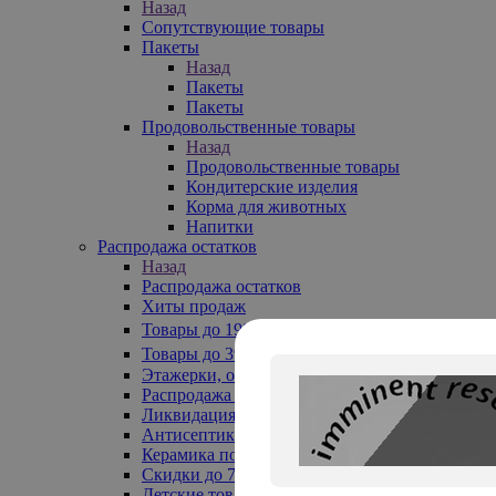
Назад
Сопутствующие товары
Пакеты
Назад
Пакеты
Пакеты
Продовольственные товары
Назад
Продовольственные товары
Кондитерские изделия
Корма для животных
Напитки
Распродажа остатков
Назад
Распродажа остатков
Хиты продаж
Товары до 199₽
Товары до 399₽
Этажерки, обувницы
Распродажа текстиля до -50%
Ликвидация до -70%
Антисептики
Керамика по 129 руб
Скидки до 70%
Детские товары