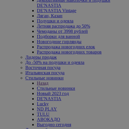
Декоративные наволочки и подушки
DE'NASTIA
DE'NASTIA Vintage
Ляган, Казан
Подушки и одеяла
Летняя распродажа до 50%
Чемоданы от 3998 рублей
Подборки для ванной
Новогодние гирлянды
Распродажа новогодних елок
Распродажа новогодних товаров
Лидеры продаж
До -50% на подушки и одеяла
Восточная посуда
Итальянская посуда
Стильные новинки
Назад
Стильные новинки
Новый 2023 год
DE'NASTIA
Lucky
ND PLAY
TULU
АВОКАДО
Выгодно сегодня