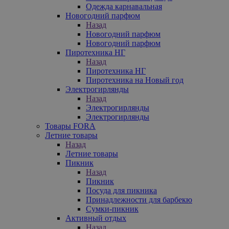
Одежда карнавальная
Новогодний парфюм
Назад
Новогодний парфюм
Новогодний парфюм
Пиротехника НГ
Назад
Пиротехника НГ
Пиротехника на Новый год
Электрогирлянды
Назад
Электрогирлянды
Электрогирлянды
Товары FORA
Летние товары
Назад
Летние товары
Пикник
Назад
Пикник
Посуда для пикника
Принадлежности для барбекю
Сумки-пикник
Активный отдых
Назад