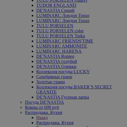
TULU PORSELEN Galaxy
TUDOR ENGLAND
DE'NASTIA Синий
LUMINARC Лондон Топаз
LUMINARC Лондон Топаз
TULU PORSELEN
TULU PORSELEN color
TULU PORSELEN Tutku
LUMINARC FRIENDS'TIME
LUMINARC AMMONITE
LUMINARC HARENA
DE'NASTIA Romeo
DE'NASTIA голубой
DE'NASTIA Оливки
Коллекция посуды LUCKY
Серебряные грани
Золотые грани
Коллекция посуды BAKER`S SECRET
GRANITE
DE'NASTIA Гусиная лапка
Посуда DE'NASTIA
Ковры от 699 руб
Распродажа. Кухня
Назад
Распродажа. Кухня