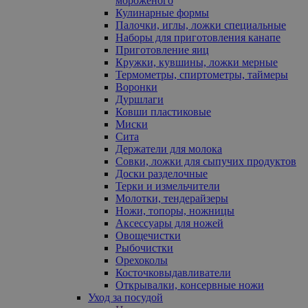
мороженого
Кулинарные формы
Палочки, иглы, ложки специальные
Наборы для приготовления канапе
Приготовление яиц
Кружки, кувшины, ложки мерные
Термометры, спиртометры, таймеры
Воронки
Дуршлаги
Ковши пластиковые
Миски
Сита
Держатели для молока
Совки, ложки для сыпучих продуктов
Доски разделочные
Терки и измельчители
Молотки, тендерайзеры
Ножи, топоры, ножницы
Аксессуары для ножей
Овощечистки
Рыбочистки
Орехоколы
Косточковыдавливатели
Открывалки, консервные ножи
Уход за посудой