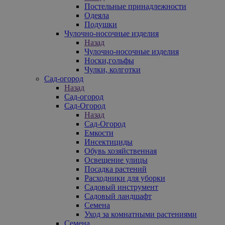
Постельные принадлежности
Одеяла
Подушки
Чулочно-носочные изделия
Назад
Чулочно-носочные изделия
Носки,гольфы
Чулки, колготки
Сад-огород
Назад
Сад-огород
Сад-Огород
Назад
Сад-Огород
Емкости
Инсектициды
Обувь хозяйственная
Освещение улицы
Посадка растений
Расходники для уборки
Садовый инструмент
Садовый ландшафт
Семена
Уход за комнатными растениями
Семена