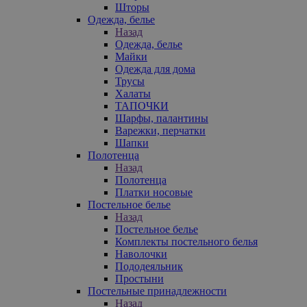
Шторы
Одежда, белье
Назад
Одежда, белье
Майки
Одежда для дома
Трусы
Халаты
ТАПОЧКИ
Шарфы, палантины
Варежки, перчатки
Шапки
Полотенца
Назад
Полотенца
Платки носовые
Постельное белье
Назад
Постельное белье
Комплекты постельного белья
Наволочки
Пододеяльник
Простыни
Постельные принадлежности
Назад