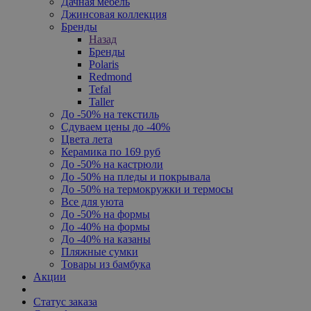
Дачная мебель
Джинсовая коллекция
Бренды
Назад
Бренды
Polaris
Redmond
Tefal
Taller
До -50% на текстиль
Сдуваем цены до -40%
Цвета лета
Керамика по 169 руб
До -50% на кастрюли
До -50% на пледы и покрывала
До -50% на термокружки и термосы
Все для уюта
До -50% на формы
До -40% на формы
До -40% на казаны
Пляжные сумки
Товары из бамбука
Акции
Статус заказа