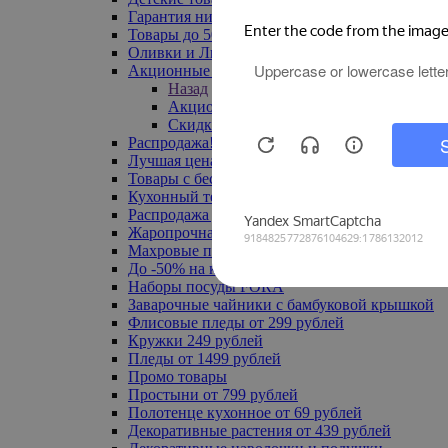
Гарантия низкой цены
Товары до 500 руб
Оливки и Лимоны
Акционные товары
Назад
Акционные товары
Скидка 20% по промокоду
Распродажа! Ульяновск до -70%
Лучшая цена
Товары с бесплатной доставкой
Кухонный текстиль
Распродажа до -50%
Жаропрочная посуда
Махровые полотенца
До -50% на ковры
Наборы посуды FORA
Заварочные чайники с бамбуковой крышкой
Флисовые пледы от 299 рублей
Кружки 249 рублей
Пледы от 1499 рублей
Промо товары
Простыни от 799 рублей
Полотенце кухонное от 69 рублей
Декоративные растения от 439 рублей