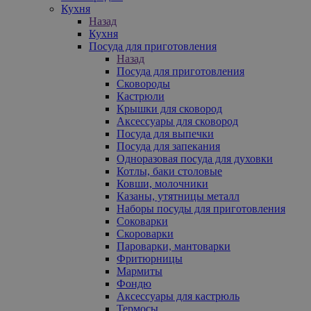
Кухня
Назад
Кухня
Посуда для приготовления
Назад
Посуда для приготовления
Сковороды
Кастрюли
Крышки для сковород
Аксессуары для сковород
Посуда для выпечки
Посуда для запекания
Одноразовая посуда для духовки
Котлы, баки столовые
Ковши, молочники
Казаны, утятницы металл
Наборы посуды для приготовления
Соковарки
Скороварки
Пароварки, мантоварки
Фритюрницы
Мармиты
Фондю
Аксессуары для кастрюль
Термосы