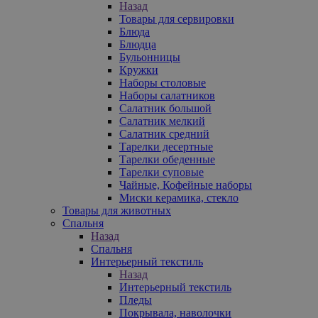
Назад
Товары для сервировки
Блюда
Блюдца
Бульонницы
Кружки
Наборы столовые
Наборы салатников
Салатник большой
Салатник мелкий
Салатник средний
Тарелки десертные
Тарелки обеденные
Тарелки суповые
Чайные, Кофейные наборы
Миски керамика, стекло
Товары для животных
Спальня
Назад
Спальня
Интерьерный текстиль
Назад
Интерьерный текстиль
Пледы
Покрывала, наволочки