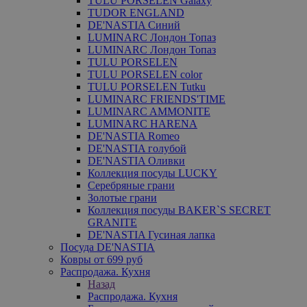
TULU PORSELEN Galaxy
TUDOR ENGLAND
DE'NASTIA Синий
LUMINARC Лондон Топаз
LUMINARC Лондон Топаз
TULU PORSELEN
TULU PORSELEN color
TULU PORSELEN Tutku
LUMINARC FRIENDS'TIME
LUMINARC AMMONITE
LUMINARC HARENA
DE'NASTIA Romeo
DE'NASTIA голубой
DE'NASTIA Оливки
Коллекция посуды LUCKY
Серебряные грани
Золотые грани
Коллекция посуды BAKER`S SECRET
GRANITE
DE'NASTIA Гусиная лапка
Посуда DE'NASTIA
Ковры от 699 руб
Распродажа. Кухня
Назад
Распродажа. Кухня