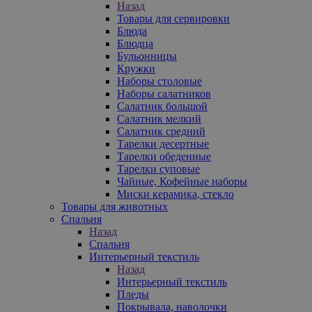
Назад
Товары для сервировки
Блюда
Блюдца
Бульонницы
Кружки
Наборы столовые
Наборы салатников
Салатник большой
Салатник мелкий
Салатник средний
Тарелки десертные
Тарелки обеденные
Тарелки суповые
Чайные, Кофейные наборы
Миски керамика, стекло
Товары для животных
Спальня
Назад
Спальня
Интерьерный текстиль
Назад
Интерьерный текстиль
Пледы
Покрывала, наволочки