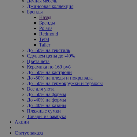
Дачная мебель
Джинсовая коллекция
Бренды
Назад
Бренды
Polaris
Redmond
Tefal
Taller
До -50% на текстиль
Сдуваем цены до -40%
Цвета лета
Керамика по 169 руб
До -50% на кастрюли
До -50% на пледы и покрывала
До -50% на термокружки и термосы
Все для уюта
До -50% на формы
До -40% на формы
До -40% на казаны
Пляжные сумки
Товары из бамбука
Акции
Статус заказа