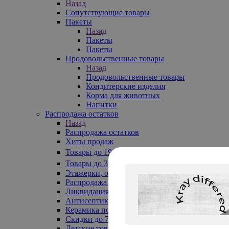
Назад
Сопутствующие товары
Пакеты
Назад
Пакеты
Пакеты
Продовольственные товары
Назад
Продовольственные товары
Кондитерские изделия
Корма для животных
Напитки
Распродажа остатков
Назад
Распродажа остатков
Хиты продаж
Товары до 199₽
Товары до 399₽
Этажерки, обувницы
Распродажа текстиля до -50%
Ликвидация до -70%
Антисептики
Керамика по 129 руб
Скидки до 70%
Детские товары