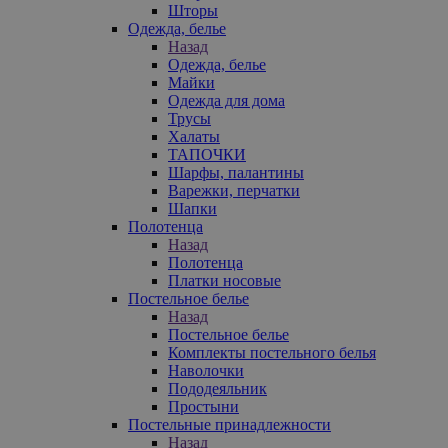
Шторы
Одежда, белье
Назад
Одежда, белье
Майки
Одежда для дома
Трусы
Халаты
ТАПОЧКИ
Шарфы, палантины
Варежки, перчатки
Шапки
Полотенца
Назад
Полотенца
Платки носовые
Постельное белье
Назад
Постельное белье
Комплекты постельного белья
Наволочки
Пододеяльник
Простыни
Постельные принадлежности
Назад