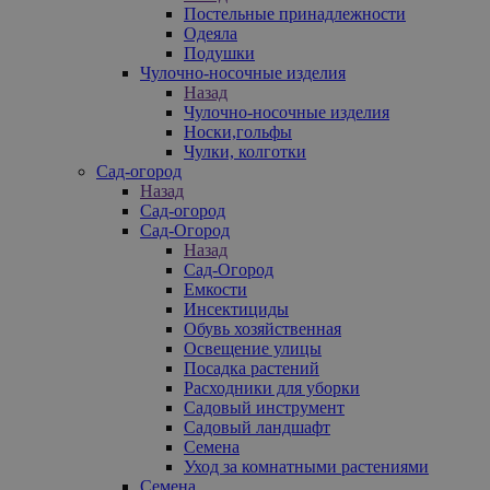
Постельные принадлежности
Одеяла
Подушки
Чулочно-носочные изделия
Назад
Чулочно-носочные изделия
Носки,гольфы
Чулки, колготки
Сад-огород
Назад
Сад-огород
Сад-Огород
Назад
Сад-Огород
Емкости
Инсектициды
Обувь хозяйственная
Освещение улицы
Посадка растений
Расходники для уборки
Садовый инструмент
Садовый ландшафт
Семена
Уход за комнатными растениями
Семена