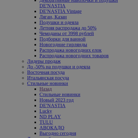
Декоративные наволочки и подушки
DE'NASTIA
DE'NASTIA Vintage
Ляган, Казан
Подушки и одеяла
Летняя распродажа до 50%
Чемоданы от 3998 рублей
Подборки для ванной
Новогодние гирлянды
Распродажа новогодних елок
Распродажа новогодних товаров
Лидеры продаж
До -50% на подушки и одеяла
Восточная посуда
Итальянская посуда
Стильные новинки
Назад
Стильные новинки
Новый 2023 год
DE'NASTIA
Lucky
ND PLAY
TULU
АВОКАДО
Выгодно сегодня