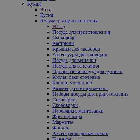
Кухня
Назад
Кухня
Посуда для приготовления
Назад
Посуда для приготовления
Сковороды
Кастрюли
Крышки для сковород
Аксессуары для сковород
Посуда для выпечки
Посуда для запекания
Одноразовая посуда для духовки
Котлы, баки столовые
Ковши, молочники
Казаны, утятницы металл
Наборы посуды для приготовления
Соковарки
Скороварки
Пароварки, мантоварки
Фритюрницы
Мармиты
Фондю
Аксессуары для кастрюль
Термосы