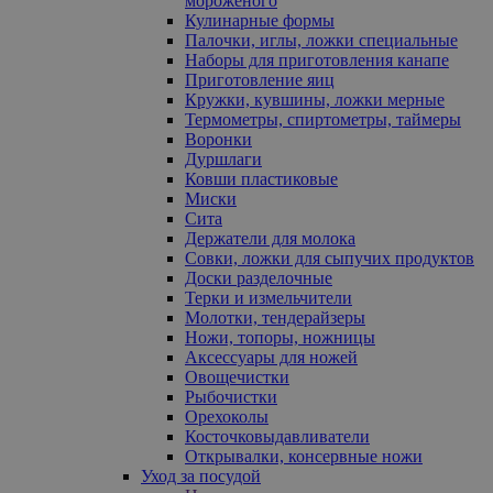
мороженого
Кулинарные формы
Палочки, иглы, ложки специальные
Наборы для приготовления канапе
Приготовление яиц
Кружки, кувшины, ложки мерные
Термометры, спиртометры, таймеры
Воронки
Дуршлаги
Ковши пластиковые
Миски
Сита
Держатели для молока
Совки, ложки для сыпучих продуктов
Доски разделочные
Терки и измельчители
Молотки, тендерайзеры
Ножи, топоры, ножницы
Аксессуары для ножей
Овощечистки
Рыбочистки
Орехоколы
Косточковыдавливатели
Открывалки, консервные ножи
Уход за посудой