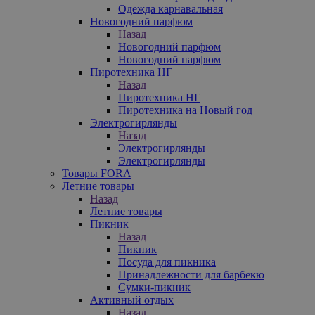
Одежда карнавальная
Новогодний парфюм
Назад
Новогодний парфюм
Новогодний парфюм
Пиротехника НГ
Назад
Пиротехника НГ
Пиротехника на Новый год
Электрогирлянды
Назад
Электрогирлянды
Электрогирлянды
Товары FORA
Летние товары
Назад
Летние товары
Пикник
Назад
Пикник
Посуда для пикника
Принадлежности для барбекю
Сумки-пикник
Активный отдых
Назад