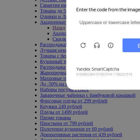
Гарантия низкой цены
Товары до 500 руб
Оливки и Лимоны
Акционные товары
Назад
Акционные товары
Скидка 20% по промокоду
Распродажа! Ульяновск до -70%
Лучшая цена
Товары с бесплатной доставкой
Кухонный текстиль
Распродажа до -50%
Жаропрочная посуда
Махровые полотенца
До -50% на ковры
Наборы посуды FORA
Заварочные чайники с бамбуковой крышкой
Флисовые пледы от 299 рублей
Кружки 249 рублей
Пледы от 1499 рублей
Промо товары
Простыни от 799 рублей
Полотенце кухонное от 69 рублей
Декоративные растения от 439 рублей