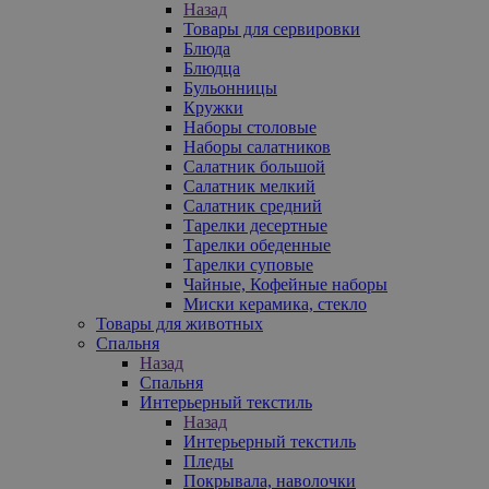
Назад
Товары для сервировки
Блюда
Блюдца
Бульонницы
Кружки
Наборы столовые
Наборы салатников
Салатник большой
Салатник мелкий
Салатник средний
Тарелки десертные
Тарелки обеденные
Тарелки суповые
Чайные, Кофейные наборы
Миски керамика, стекло
Товары для животных
Спальня
Назад
Спальня
Интерьерный текстиль
Назад
Интерьерный текстиль
Пледы
Покрывала, наволочки