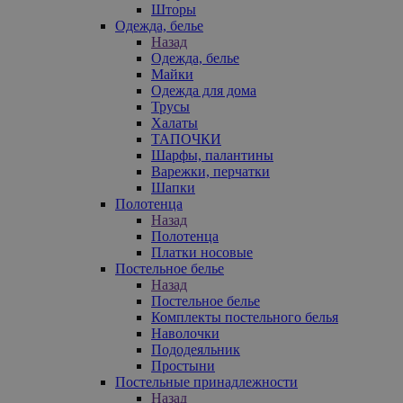
Шторы
Одежда, белье
Назад
Одежда, белье
Майки
Одежда для дома
Трусы
Халаты
ТАПОЧКИ
Шарфы, палантины
Варежки, перчатки
Шапки
Полотенца
Назад
Полотенца
Платки носовые
Постельное белье
Назад
Постельное белье
Комплекты постельного белья
Наволочки
Пододеяльник
Простыни
Постельные принадлежности
Назад