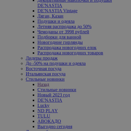
Декоративные наволочки и подушки
DE'NASTIA
DE'NASTIA Vintage
Ляган, Казан
Подушки и одеяла
Летняя распродажа до 50%
Чемоданы от 3998 рублей
Подборки для ванной
Новогодние гирлянды
Распродажа новогодних елок
Распродажа новогодних товаров
Лидеры продаж
До -50% на подушки и одеяла
Восточная посуда
Итальянская посуда
Стильные новинки
Назад
Стильные новинки
Новый 2023 год
DE'NASTIA
Lucky
ND PLAY
TULU
АВОКАДО
Выгодно сегодня