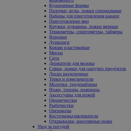
мороженого
Кулинарные формы
Палочки, иглы, ложки специальные
Наборы для приготовления канапе
Приготовление яиц
Кружки, кувшины, ложки мерные
Термометры, спиртометры, таймеры
Воронки
Дуршлаги
Ковши пластиковые
Миски
Сита
Держатели для молока
Совки, ложки для сыпучих продуктов
Доски разделочные
Терки и измельчители
Молотки, тендерайзеры
Ножи, топоры, ножницы
Аксессуары для ножей
Овощечистки
Рыбочистки
Орехоколы
Косточковыдавливатели
Открывалки, консервные ножи
Уход за посудой