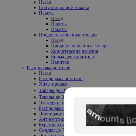
Назад
Сопутствующие товары
Пакеты
Назад
Пакеты
Пакеты
Продовольственные товары
Назад
Продовольственные товары
Кондитерские изделия
Корма для животных
Напитки
Распродажа остатков
Назад
Распродажа остатков
Хиты продаж
Товары до 199₽
Товары до 399₽
Этажерки, обувницы
Распродажа текстиля до -50%
Ликвидация до -70%
Антисептики
Керамика по 129 руб
Скидки до 70%
Детские товары