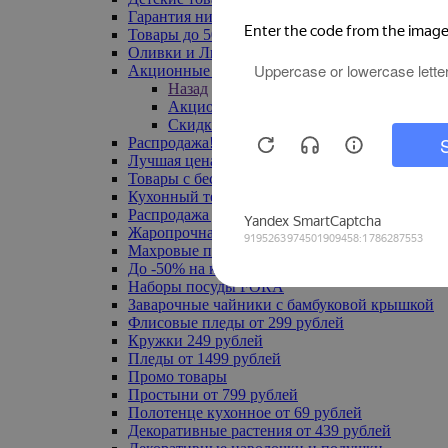
Гарантия низкой цены
Товары до 500 руб
Оливки и Лимоны
Акционные товары
Назад
Акционные товары
Скидка 20% по промокоду
Распродажа! Ульяновск до -70%
Лучшая цена
Товары с бесплатной доставкой
Кухонный текстиль
Распродажа до -50%
Жаропрочная посуда
Махровые полотенца
До -50% на ковры
Наборы посуды FORA
Заварочные чайники с бамбуковой крышкой
Флисовые пледы от 299 рублей
Кружки 249 рублей
Пледы от 1499 рублей
Промо товары
Простыни от 799 рублей
Полотенце кухонное от 69 рублей
Декоративные растения от 439 рублей