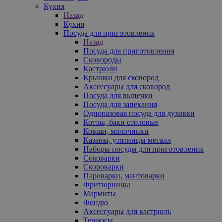
Кухня
Назад
Кухня
Посуда для приготовления
Назад
Посуда для приготовления
Сковороды
Кастрюли
Крышки для сковород
Аксессуары для сковород
Посуда для выпечки
Посуда для запекания
Одноразовая посуда для духовки
Котлы, баки столовые
Ковши, молочники
Казаны, утятницы металл
Наборы посуды для приготовления
Соковарки
Скороварки
Пароварки, мантоварки
Фритюрницы
Мармиты
Фондю
Аксессуары для кастрюль
Термосы