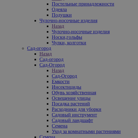
Постельные принадлежности
Одеяла
Подушки
Чулочно-носочные изделия
Назад
Чулочно-носочные изделия
Носки,гольфы
Чулки, колготки
Сад-огород
Назад
Сад-огород
Сад-Огород
Назад
Сад-Огород
Емкости
Инсектициды
Обувь хозяйственная
Освещение улицы
Посадка растений
Расходники для уборки
Садовый инструмент
Садовый ландшафт
Семена
Уход за комнатными растениями
Семена