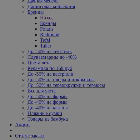
Дачная мебель
Джинсовая коллекция
Бренды
Назад
Бренды
Polaris
Redmond
Tefal
Taller
До -50% на текстиль
Сдуваем цены до -40%
Цвета лета
Керамика по 169 руб
До -50% на кастрюли
До -50% на пледы и покрывала
До -50% на термокружки и термосы
Все для уюта
До -50% на формы
До -40% на формы
До -40% на казаны
Пляжные сумки
Товары из бамбука
Акции
Статус заказа