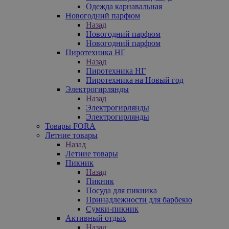
Одежда карнавальная
Новогодний парфюм
Назад
Новогодний парфюм
Новогодний парфюм
Пиротехника НГ
Назад
Пиротехника НГ
Пиротехника на Новый год
Электрогирлянды
Назад
Электрогирлянды
Электрогирлянды
Товары FORA
Летние товары
Назад
Летние товары
Пикник
Назад
Пикник
Посуда для пикника
Принадлежности для барбекю
Сумки-пикник
Активный отдых
Назад