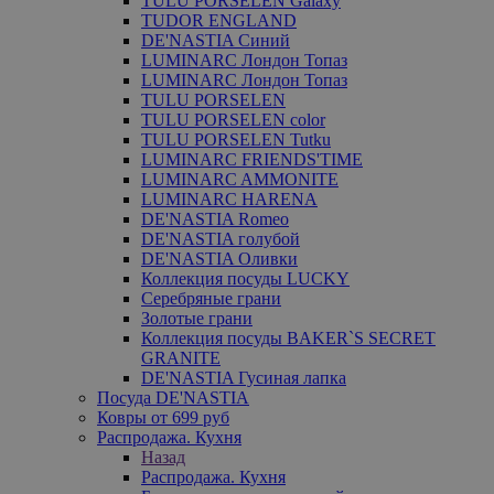
TULU PORSELEN Galaxy
TUDOR ENGLAND
DE'NASTIA Синий
LUMINARC Лондон Топаз
LUMINARC Лондон Топаз
TULU PORSELEN
TULU PORSELEN color
TULU PORSELEN Tutku
LUMINARC FRIENDS'TIME
LUMINARC AMMONITE
LUMINARC HARENA
DE'NASTIA Romeo
DE'NASTIA голубой
DE'NASTIA Оливки
Коллекция посуды LUCKY
Серебряные грани
Золотые грани
Коллекция посуды BAKER`S SECRET
GRANITE
DE'NASTIA Гусиная лапка
Посуда DE'NASTIA
Ковры от 699 руб
Распродажа. Кухня
Назад
Распродажа. Кухня