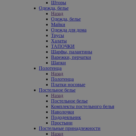
Шторы
Одежда, белье
Назад
Одежда, белье
Майки
Одежда для дома
Трусы
Халаты
ТАПОЧКИ
Шарфы, палантины
Варежки, перчатки
Шапки
Полотенца
Назад
Полотенца
Платки носовые
Постельное белье
Назад
Постельное белье
Комплекты постельного белья
Наволочки
Пододеяльник
Простыни
Постельные принадлежности
Назад