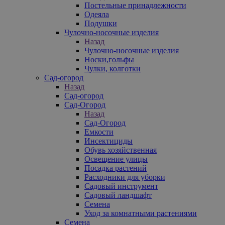
Постельные принадлежности
Одеяла
Подушки
Чулочно-носочные изделия
Назад
Чулочно-носочные изделия
Носки,гольфы
Чулки, колготки
Сад-огород
Назад
Сад-огород
Сад-Огород
Назад
Сад-Огород
Емкости
Инсектициды
Обувь хозяйственная
Освещение улицы
Посадка растений
Расходники для уборки
Садовый инструмент
Садовый ландшафт
Семена
Уход за комнатными растениями
Семена