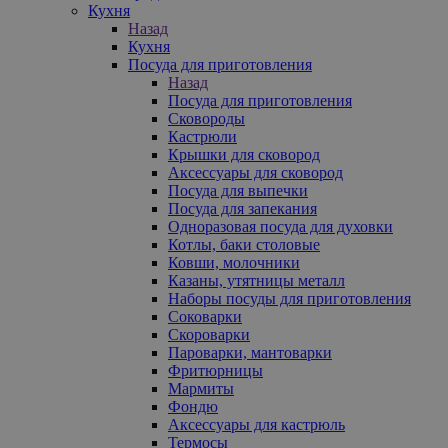
Кухня
Назад
Кухня
Посуда для приготовления
Назад
Посуда для приготовления
Сковороды
Кастрюли
Крышки для сковород
Аксессуары для сковород
Посуда для выпечки
Посуда для запекания
Одноразовая посуда для духовки
Котлы, баки столовые
Ковши, молочники
Казаны, утятницы металл
Наборы посуды для приготовления
Соковарки
Скороварки
Пароварки, мантоварки
Фритюрницы
Мармиты
Фондю
Аксессуары для кастрюль
Термосы