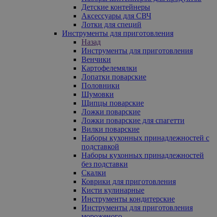
Детские контейнеры
Аксессуары для СВЧ
Лотки для специй
Инструменты для приготовления
Назад
Инструменты для приготовления
Венчики
Картофелемялки
Лопатки поварские
Половники
Шумовки
Щипцы поварские
Ложки поварские
Ложки поварские для спагетти
Вилки поварские
Наборы кухонных принадлежностей с
подставкой
Наборы кухонных принадлежностей
без подставки
Скалки
Коврики для приготовления
Кисти кулинарные
Инструменты кондитерские
Инструменты для приготовления
мороженого