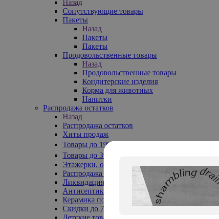
Назад
Сопутствующие товары
Пакеты
Назад
Пакеты
Пакеты
Продовольственные товары
Назад
Продовольственные товары
Кондитерские изделия
Корма для животных
Напитки
Распродажа остатков
Назад
Распродажа остатков
Хиты продаж
Товары до 199₽
Товары до 399₽
Этажерки, обувницы
Распродажа текстиля до -50%
Ликвидация до -70%
Антисептики
Керамика по 129 руб
Скидки до 70%
Детские товары