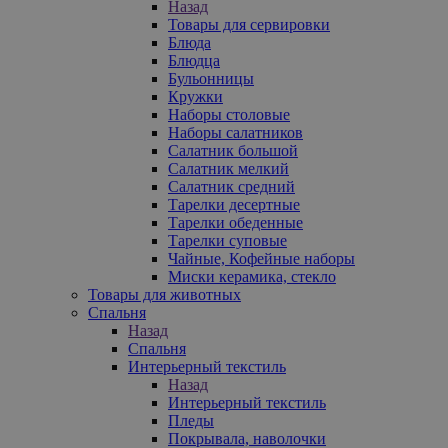
Назад
Товары для сервировки
Блюда
Блюдца
Бульонницы
Кружки
Наборы столовые
Наборы салатников
Салатник большой
Салатник мелкий
Салатник средний
Тарелки десертные
Тарелки обеденные
Тарелки суповые
Чайные, Кофейные наборы
Миски керамика, стекло
Товары для животных
Спальня
Назад
Спальня
Интерьерный текстиль
Назад
Интерьерный текстиль
Пледы
Покрывала, наволочки