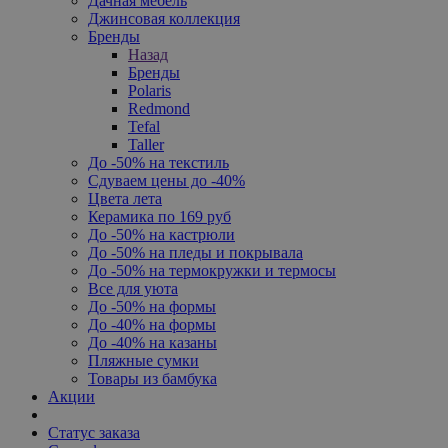
Дачная мебель
Джинсовая коллекция
Бренды
Назад
Бренды
Polaris
Redmond
Tefal
Taller
До -50% на текстиль
Сдуваем цены до -40%
Цвета лета
Керамика по 169 руб
До -50% на кастрюли
До -50% на пледы и покрывала
До -50% на термокружки и термосы
Все для уюта
До -50% на формы
До -40% на формы
До -40% на казаны
Пляжные сумки
Товары из бамбука
Акции
Статус заказа