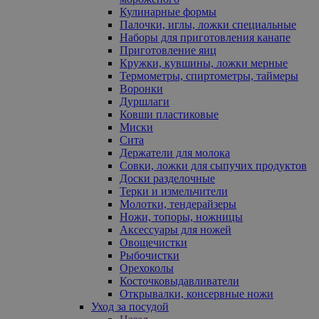
Кулинарные формы
Палочки, иглы, ложки специальные
Наборы для приготовления канапе
Приготовление яиц
Кружки, кувшины, ложки мерные
Термометры, спиртометры, таймеры
Воронки
Дуршлаги
Ковши пластиковые
Миски
Сита
Держатели для молока
Совки, ложки для сыпучих продуктов
Доски разделочные
Терки и измельчители
Молотки, тендерайзеры
Ножи, топоры, ножницы
Аксессуары для ножей
Овощечистки
Рыбочистки
Орехоколы
Косточковыдавливатели
Открывалки, консервные ножи
Уход за посудой