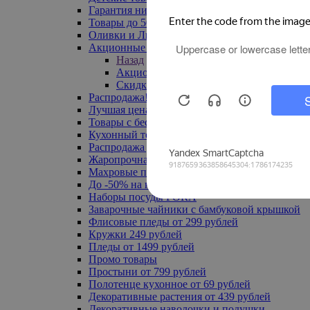
Гарантия низкой цены
Товары до 500 руб
Оливки и Лимоны
Акционные товары
Назад
Акционные товары
Скидка 20% по промокоду
Распродажа! Ульяновск до -70%
Лучшая цена
Товары с бесплатной доставкой
Кухонный текстиль
Распродажа до -50%
Жаропрочная посуда
Махровые полотенца
До -50% на ковры
Наборы посуды FORA
Заварочные чайники с бамбуковой крышкой
Флисовые пледы от 299 рублей
Кружки 249 рублей
Пледы от 1499 рублей
Промо товары
Простыни от 799 рублей
Полотенце кухонное от 69 рублей
Декоративные растения от 439 рублей
Декоративные наволочки и подушки