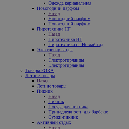
Одежда карнавальная
Новогодний парфюм
Назад
Новогодний парфюм
Новогодний парфюм
Пиротехника НГ
Назад
Пиротехника НГ
Пиротехника на Новый год
Электрогирлянды
Назад
Электрогирлянды
Электрогирлянды
Товары FORA
Летние товары
Назад
Летние товары
Пикник
Назад
Пикник
Посуда для пикника
Принадлежности для барбекю
Сумки-пикник
Активный отдых
Назад