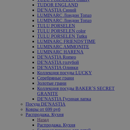
TUDOR ENGLAND
DE'NASTIA Синий
LUMINARC Лондон Топаз
LUMINARC Лондон Топаз
TULU PORSELEN
TULU PORSELEN color
TULU PORSELEN Tutku
LUMINARC FRIENDS'TIME
LUMINARC AMMONITE
LUMINARC HARENA
DE'NASTIA Romeo
DE'NASTIA голубой
DE'NASTIA Оливки
Коллекция посуды LUCKY
Серебряные грани
Золотые грани
Коллекция посуды BAKER`S SECRET
GRANITE
DE'NASTIA Гусиная лапка
Посуда DE'NASTIA
Ковры от 699 руб
Распродажа. Кухня
Назад
Распродажа. Кухня