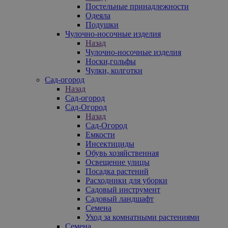
Постельные принадлежности
Одеяла
Подушки
Чулочно-носочные изделия
Назад
Чулочно-носочные изделия
Носки,гольфы
Чулки, колготки
Сад-огород
Назад
Сад-огород
Сад-Огород
Назад
Сад-Огород
Емкости
Инсектициды
Обувь хозяйственная
Освещение улицы
Посадка растений
Расходники для уборки
Садовый инструмент
Садовый ландшафт
Семена
Уход за комнатными растениями
Семена