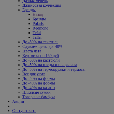
Дачная мебель
Джинсовая коллекция
Бренды
Назад
Бренды
Polaris
Redmond
Tefal
Taller
До -50% на текстиль
Сдуваем цены до -40%
Цвета лета
Керамика по 169 руб
До -50% на кастрюли
До -50% на пледы и покрывала
До -50% на термокружки и термосы
Все для уюта
До -50% на формы
До -40% на формы
До -40% на казаны
Пляжные сумки
Товары из бамбука
Акции
Статус заказа