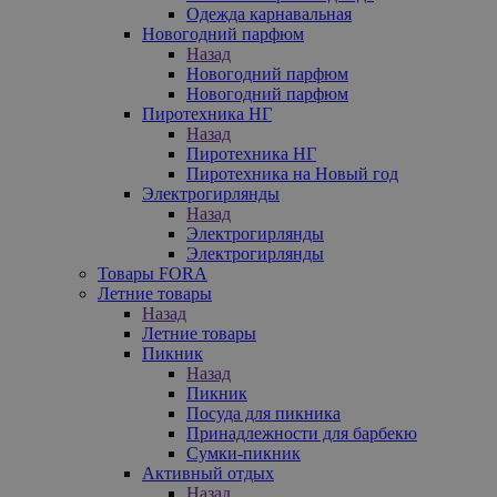
Одежда карнавальная
Новогодний парфюм
Назад
Новогодний парфюм
Новогодний парфюм
Пиротехника НГ
Назад
Пиротехника НГ
Пиротехника на Новый год
Электрогирлянды
Назад
Электрогирлянды
Электрогирлянды
Товары FORA
Летние товары
Назад
Летние товары
Пикник
Назад
Пикник
Посуда для пикника
Принадлежности для барбекю
Сумки-пикник
Активный отдых
Назад