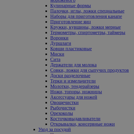
мороженого
Кулинарные формы
Палочки, иглы, ложки специальные
Наборы для приготовления канапе
Приготовление яиц
Кружки, кувшины, ложки мерные
Термометры, спиртометры, таймеры
Воронки
Дуршлаги
Ковши пластиковые
Миски
Сита
Держатели для молока
Совки, ложки для сыпучих продуктов
Доски разделочные
Терки и измельчители
Молотки, тендерайзеры
Ножи, топоры, ножницы
Аксессуары для ножей
Овощечистки
Рыбочистки
Орехоколы
Косточковыдавливатели
Открывалки, консервные ножи
Уход за посудой