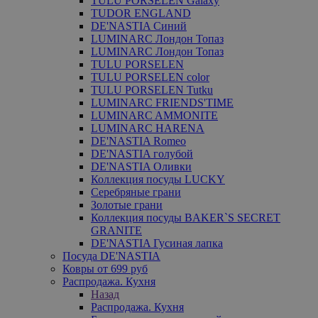
TULU PORSELEN Galaxy
TUDOR ENGLAND
DE'NASTIA Синий
LUMINARC Лондон Топаз
LUMINARC Лондон Топаз
TULU PORSELEN
TULU PORSELEN color
TULU PORSELEN Tutku
LUMINARC FRIENDS'TIME
LUMINARC AMMONITE
LUMINARC HARENA
DE'NASTIA Romeo
DE'NASTIA голубой
DE'NASTIA Оливки
Коллекция посуды LUCKY
Серебряные грани
Золотые грани
Коллекция посуды BAKER`S SECRET
GRANITE
DE'NASTIA Гусиная лапка
Посуда DE'NASTIA
Ковры от 699 руб
Распродажа. Кухня
Назад
Распродажа. Кухня