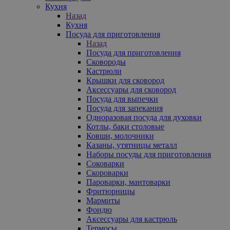
Кухня
Назад
Кухня
Посуда для приготовления
Назад
Посуда для приготовления
Сковороды
Кастрюли
Крышки для сковород
Аксессуары для сковород
Посуда для выпечки
Посуда для запекания
Одноразовая посуда для духовки
Котлы, баки столовые
Ковши, молочники
Казаны, утятницы металл
Наборы посуды для приготовления
Соковарки
Скороварки
Пароварки, мантоварки
Фритюрницы
Мармиты
Фондю
Аксессуары для кастрюль
Термосы