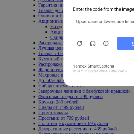
Гарантия низкой цены
Товары до 500 руб
Оливки и Лимоны
Акционные товары
Назад
Акционные товары
Скидка 20% по промокоду
Распродажа! Ульяновск до -70%
Лучшая цена
Товары с бесплатной доставкой
Кухонный текстиль
Распродажа до -50%
Жаропрочная посуда
Махровые полотенца
До -50% на ковры
Наборы посуды FORA
Заварочные чайники с бамбуковой крышкой
Флисовые пледы от 299 рублей
Кружки 249 рублей
Пледы от 1499 рублей
Промо товары
Простыни от 799 рублей
Полотенце кухонное от 69 рублей
Декоративные растения от 439 рублей