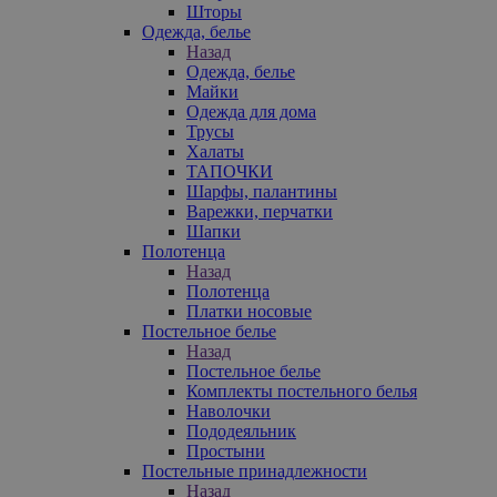
Шторы
Одежда, белье
Назад
Одежда, белье
Майки
Одежда для дома
Трусы
Халаты
ТАПОЧКИ
Шарфы, палантины
Варежки, перчатки
Шапки
Полотенца
Назад
Полотенца
Платки носовые
Постельное белье
Назад
Постельное белье
Комплекты постельного белья
Наволочки
Пододеяльник
Простыни
Постельные принадлежности
Назад