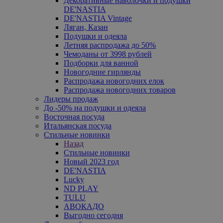
Декоративные наволочки и подушки
DE'NASTIA
DE'NASTIA Vintage
Ляган, Казан
Подушки и одеяла
Летняя распродажа до 50%
Чемоданы от 3998 рублей
Подборки для ванной
Новогодние гирлянды
Распродажа новогодних елок
Распродажа новогодних товаров
Лидеры продаж
До -50% на подушки и одеяла
Восточная посуда
Итальянская посуда
Стильные новинки
Назад
Стильные новинки
Новый 2023 год
DE'NASTIA
Lucky
ND PLAY
TULU
АВОКАДО
Выгодно сегодня