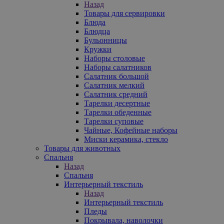
Назад
Товары для сервировки
Блюда
Блюдца
Бульонницы
Кружки
Наборы столовые
Наборы салатников
Салатник большой
Салатник мелкий
Салатник средний
Тарелки десертные
Тарелки обеденные
Тарелки суповые
Чайные, Кофейные наборы
Миски керамика, стекло
Товары для животных
Спальня
Назад
Спальня
Интерьерный текстиль
Назад
Интерьерный текстиль
Пледы
Покрывала, наволочки