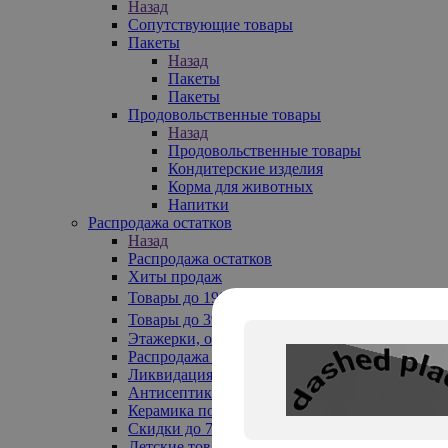
Назад
Сопутствующие товары
Пакеты
Назад
Пакеты
Пакеты
Продовольственные товары
Назад
Продовольственные товары
Кондитерские изделия
Корма для животных
Напитки
Распродажа остатков
Назад
Распродажа остатков
Хиты продаж
Товары до 199₽
Товары до 399₽
Этажерки, обувницы
Распродажа текстиля до -50%
Ликвидация до -70%
Антисептики
Керамика по 129 руб
Скидки до 70%
Детские товары