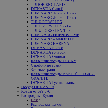
TULU PORSELEN Galaxy
TUDOR ENGLAND
DE'NASTIA Синий
LUMINARC Лондон Топаз
LUMINARC Лондон Топаз
TULU PORSELEN
TULU PORSELEN color
TULU PORSELEN Tutku
LUMINARC FRIENDS'TIME
LUMINARC AMMONITE
LUMINARC HARENA
DE'NASTIA Romeo
DE'NASTIA голубой
DE'NASTIA Оливки
Коллекция посуды LUCKY
Серебряные грани
Золотые грани
Коллекция посуды BAKER`S SECRET
GRANITE
DE'NASTIA Гусиная лапка
Посуда DE'NASTIA
Ковры от 699 руб
Распродажа. Кухня
Назад
Распродажа. Кухня