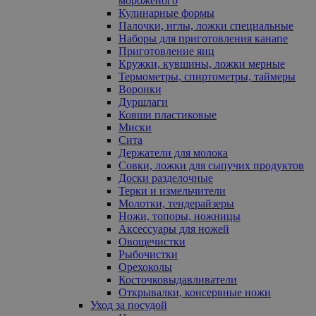
мороженого
Кулинарные формы
Палочки, иглы, ложки специальные
Наборы для приготовления канапе
Приготовление яиц
Кружки, кувшины, ложки мерные
Термометры, спиртометры, таймеры
Воронки
Дуршлаги
Ковши пластиковые
Миски
Сита
Держатели для молока
Совки, ложки для сыпучих продуктов
Доски разделочные
Терки и измельчители
Молотки, тендерайзеры
Ножи, топоры, ножницы
Аксессуары для ножей
Овощечистки
Рыбочистки
Орехоколы
Косточковыдавливатели
Открывалки, консервные ножи
Уход за посудой