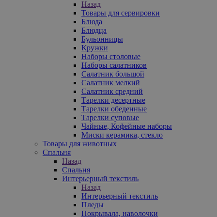
Назад
Товары для сервировки
Блюда
Блюдца
Бульонницы
Кружки
Наборы столовые
Наборы салатников
Салатник большой
Салатник мелкий
Салатник средний
Тарелки десертные
Тарелки обеденные
Тарелки суповые
Чайные, Кофейные наборы
Миски керамика, стекло
Товары для животных
Спальня
Назад
Спальня
Интерьерный текстиль
Назад
Интерьерный текстиль
Пледы
Покрывала, наволочки