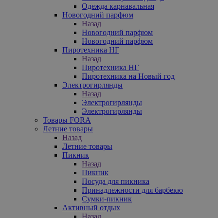
Одежда карнавальная
Новогодний парфюм
Назад
Новогодний парфюм
Новогодний парфюм
Пиротехника НГ
Назад
Пиротехника НГ
Пиротехника на Новый год
Электрогирлянды
Назад
Электрогирлянды
Электрогирлянды
Товары FORA
Летние товары
Назад
Летние товары
Пикник
Назад
Пикник
Посуда для пикника
Принадлежности для барбекю
Сумки-пикник
Активный отдых
Назад