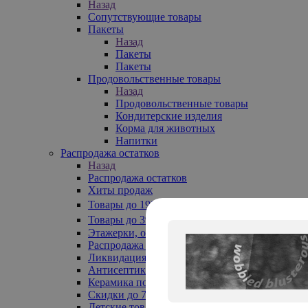
Назад
Сопутствующие товары
Пакеты
Назад
Пакеты
Пакеты
Продовольственные товары
Назад
Продовольственные товары
Кондитерские изделия
Корма для животных
Напитки
Распродажа остатков
Назад
Распродажа остатков
Хиты продаж
Товары до 199₽
Товары до 399₽
Этажерки, обувницы
Распродажа текстиля до -50%
Ликвидация до -70%
Антисептики
Керамика по 129 руб
Скидки до 70%
Детские товары