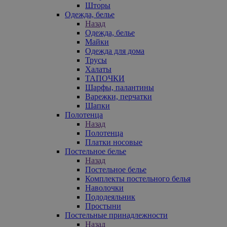
Шторы
Одежда, белье
Назад
Одежда, белье
Майки
Одежда для дома
Трусы
Халаты
ТАПОЧКИ
Шарфы, палантины
Варежки, перчатки
Шапки
Полотенца
Назад
Полотенца
Платки носовые
Постельное белье
Назад
Постельное белье
Комплекты постельного белья
Наволочки
Пододеяльник
Простыни
Постельные принадлежности
Назад