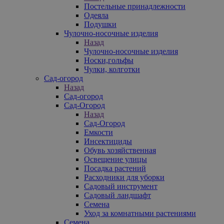
Постельные принадлежности
Одеяла
Подушки
Чулочно-носочные изделия
Назад
Чулочно-носочные изделия
Носки,гольфы
Чулки, колготки
Сад-огород
Назад
Сад-огород
Сад-Огород
Назад
Сад-Огород
Емкости
Инсектициды
Обувь хозяйственная
Освещение улицы
Посадка растений
Расходники для уборки
Садовый инструмент
Садовый ландшафт
Семена
Уход за комнатными растениями
Семена