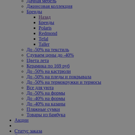
Дачная мебель
Джинсовая коллекция
Бренды
Назад
Бренды
Polaris
Redmond
Tefal
Taller
До -50% на текстиль
Сдуваем цены до -40%
Цвета лета
Керамика по 169 руб
До -50% на кастрюли
До -50% на пледы и покрывала
До -50% на термокружки и термосы
Все для уюта
До -50% на формы
До -40% на формы
До -40% на казаны
Пляжные сумки
Товары из бамбука
Акции
Статус заказа