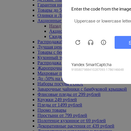
Гарантия низкой цены
Товары до 500 руб
Оливки и Лимоны
Акционные товары
Назад
Акционные товары
Скидка 20% по промокоду
Распродажа! Ульяновск до -70%
Лучшая цена
Товары с бесплатной доставкой
Кухонный текстиль
Распродажа до -50%
Жаропрочная посуда
Махровые полотенца
До -50% на ковры
Наборы посуды FORA
Заварочные чайники с бамбуковой крышкой
Флисовые пледы от 299 рублей
Кружки 249 рублей
Пледы от 1499 рублей
Промо товары
Простыни от 799 рублей
Полотенце кухонное от 69 рублей
Декоративные растения от 439 рублей