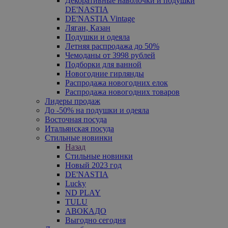
Декоративные наволочки и подушки
DE'NASTIA
DE'NASTIA Vintage
Ляган, Казан
Подушки и одеяла
Летняя распродажа до 50%
Чемоданы от 3998 рублей
Подборки для ванной
Новогодние гирлянды
Распродажа новогодних елок
Распродажа новогодних товаров
Лидеры продаж
До -50% на подушки и одеяла
Восточная посуда
Итальянская посуда
Стильные новинки
Назад
Стильные новинки
Новый 2023 год
DE'NASTIA
Lucky
ND PLAY
TULU
АВОКАДО
Выгодно сегодня