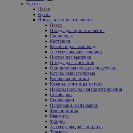
Кухня
Назад
Кухня
Посуда для приготовления
Назад
Посуда для приготовления
Сковороды
Кастрюли
Крышки для сковород
Аксессуары для сковород
Посуда для выпечки
Посуда для запекания
Одноразовая посуда для духовки
Котлы, баки столовые
Ковши, молочники
Казаны, утятницы металл
Наборы посуды для приготовления
Соковарки
Скороварки
Пароварки, мантоварки
Фритюрницы
Мармиты
Фондю
Аксессуары для кастрюль
Термосы