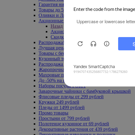
Гарантия низкой цены
Товары до 500 руб
Оливки и Лимоны
Акционные товары
Назад
Акционные товары
Скидка 20% по промокоду
Распродажа! Ульяновск до -70%
Лучшая цена
Товары с бесплатной доставкой
Кухонный текстиль
Распродажа до -50%
Жаропрочная посуда
Махровые полотенца
До -50% на ковры
Наборы посуды FORA
Заварочные чайники с бамбуковой крышкой
Флисовые пледы от 299 рублей
Кружки 249 рублей
Пледы от 1499 рублей
Промо товары
Простыни от 799 рублей
Полотенце кухонное от 69 рублей
Декоративные растения от 439 рублей
Декоративные наволочки и подушки