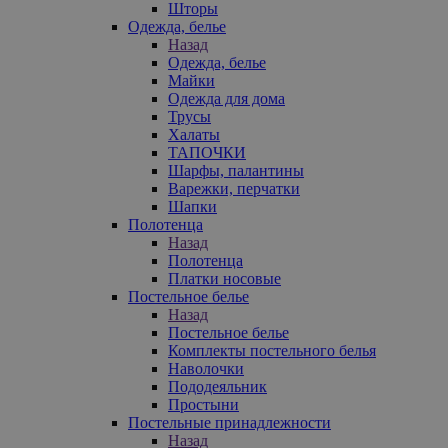
Шторы
Одежда, белье
Назад
Одежда, белье
Майки
Одежда для дома
Трусы
Халаты
ТАПОЧКИ
Шарфы, палантины
Варежки, перчатки
Шапки
Полотенца
Назад
Полотенца
Платки носовые
Постельное белье
Назад
Постельное белье
Комплекты постельного белья
Наволочки
Пододеяльник
Простыни
Постельные принадлежности
Назад