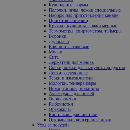
Кулинарные формы
Палочки, иглы, ложки специальные
Наборы для приготовления канапе
Приготовление яиц
Кружки, кувшины, ложки мерные
Термометры, спиртометры, таймеры
Воронки
Дуршлаги
Ковши пластиковые
Миски
Сита
Держатели для молока
Совки, ложки для сыпучих продуктов
Доски разделочные
Терки и измельчители
Молотки, тендерайзеры
Ножи, топоры, ножницы
Аксессуары для ножей
Овощечистки
Рыбочистки
Орехоколы
Косточковыдавливатели
Открывалки, консервные ножи
Уход за посудой