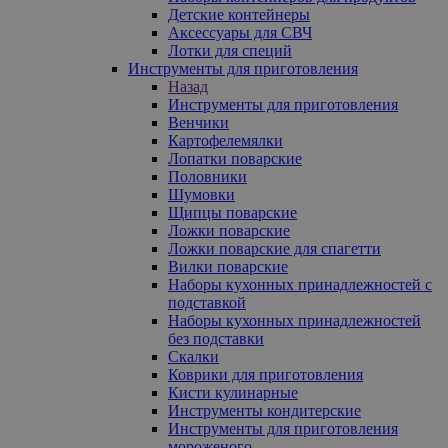
Детские контейнеры
Аксессуары для СВЧ
Лотки для специй
Инструменты для приготовления
Назад
Инструменты для приготовления
Венчики
Картофелемялки
Лопатки поварские
Половники
Шумовки
Щипцы поварские
Ложки поварские
Ложки поварские для спагетти
Вилки поварские
Наборы кухонных принадлежностей с
подставкой
Наборы кухонных принадлежностей
без подставки
Скалки
Коврики для приготовления
Кисти кулинарные
Инструменты кондитерские
Инструменты для приготовления
мороженого