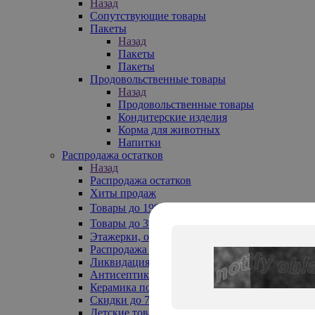
Назад
Сопутствующие товары
Пакеты
Назад
Пакеты
Пакеты
Продовольственные товары
Назад
Продовольственные товары
Кондитерские изделия
Корма для животных
Напитки
Распродажа остатков
Назад
Распродажа остатков
Хиты продаж
Товары до 199₽
Товары до 399₽
Этажерки, обувницы
Распродажа текстиля до -50%
Ликвидация до -70%
Антисептики
Керамика по 129 руб
Скидки до 70%
Детские товары