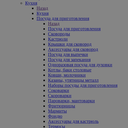
Кухня
Назад
Кухня
Посуда для приготовления
Назад
Посуда для приготовления
Сковороды
Кастрюли
Крышки для сковород
Аксессуары для сковород
Посуда для выпечки
Посуда для запекания
Одноразовая посуда для духовки
Котлы, баки столовые
Ковши, молочники
Казаны, утятницы металл
Наборы посуды для приготовления
Соковарки
Скороварки
Пароварки, мантоварки
Фритюрницы
Мармиты
Фондю
Аксессуары для кастрюль
Термосы