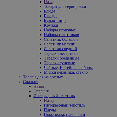
Назад
Товары для сервировки
Блюда
Блюдца
Бульонницы
Кружки
Наборы столовые
Наборы салатников
Салатник большой
Салатник мелкий
Салатник средний
Тарелки десертные
Тарелки обеденные
Тарелки суповые
Чайные, Кофейные наборы
Миски керамика, стекло
Товары для животных
Спальня
Назад
Спальня
Интерьерный текстиль
Назад
Интерьерный текстиль
Пледы
Покрывала, наволочки