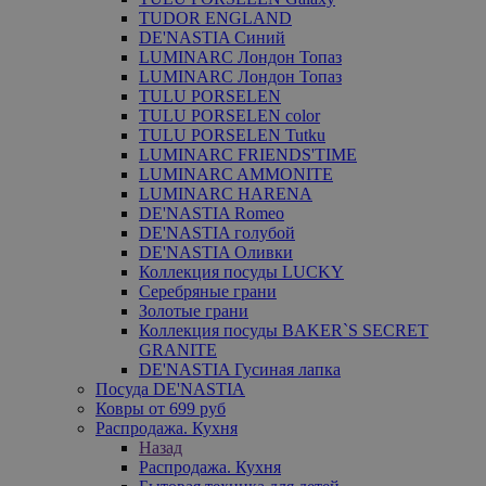
TUDOR ENGLAND
DE'NASTIA Синий
LUMINARC Лондон Топаз
LUMINARC Лондон Топаз
TULU PORSELEN
TULU PORSELEN color
TULU PORSELEN Tutku
LUMINARC FRIENDS'TIME
LUMINARC AMMONITE
LUMINARC HARENA
DE'NASTIA Romeo
DE'NASTIA голубой
DE'NASTIA Оливки
Коллекция посуды LUCKY
Серебряные грани
Золотые грани
Коллекция посуды BAKER`S SECRET
GRANITE
DE'NASTIA Гусиная лапка
Посуда DE'NASTIA
Ковры от 699 руб
Распродажа. Кухня
Назад
Распродажа. Кухня