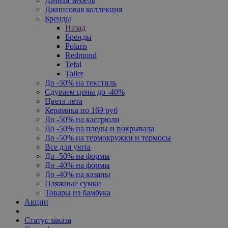
Дачная мебель
Джинсовая коллекция
Бренды
Назад
Бренды
Polaris
Redmond
Tefal
Taller
До -50% на текстиль
Сдуваем цены до -40%
Цвета лета
Керамика по 169 руб
До -50% на кастрюли
До -50% на пледы и покрывала
До -50% на термокружки и термосы
Все для уюта
До -50% на формы
До -40% на формы
До -40% на казаны
Пляжные сумки
Товары из бамбука
Акции
Статус заказа