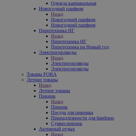
Одежда карнавальная
Новогодний парфюм
Назад
Новогодний парфюм
Новогодний парфюм
Пиротехника НГ
Назад
Пиротехника НГ
Пиротехника на Новый год
Электрогирлянды
Назад
Электрогирлянды
Электрогирлянды
Товары FORA
Летние товары
Назад
Летние товары
Пикник
Назад
Пикник
Посуда для пикника
Принадлежности для барбекю
Сумки-пикник
Активный отдых
Назад