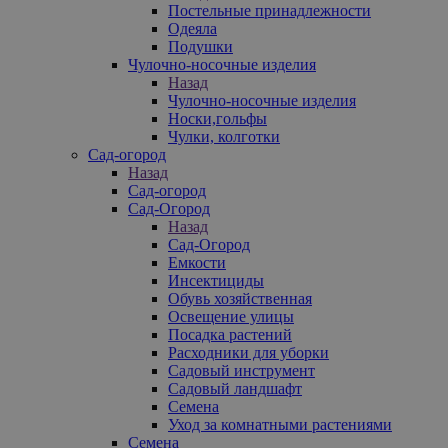
Постельные принадлежности
Одеяла
Подушки
Чулочно-носочные изделия
Назад
Чулочно-носочные изделия
Носки,гольфы
Чулки, колготки
Сад-огород
Назад
Сад-огород
Сад-Огород
Назад
Сад-Огород
Емкости
Инсектициды
Обувь хозяйственная
Освещение улицы
Посадка растений
Расходники для уборки
Садовый инструмент
Садовый ландшафт
Семена
Уход за комнатными растениями
Семена