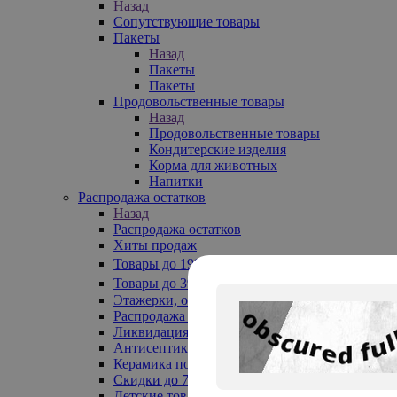
Назад
Сопутствующие товары
Пакеты
Назад
Пакеты
Пакеты
Продовольственные товары
Назад
Продовольственные товары
Кондитерские изделия
Корма для животных
Напитки
Распродажа остатков
Назад
Распродажа остатков
Хиты продаж
Товары до 199₽
Товары до 399₽
Этажерки, обувницы
Распродажа текстиля до -50%
Ликвидация до -70%
Антисептики
Керамика по 129 руб
Скидки до 70%
Детские товары