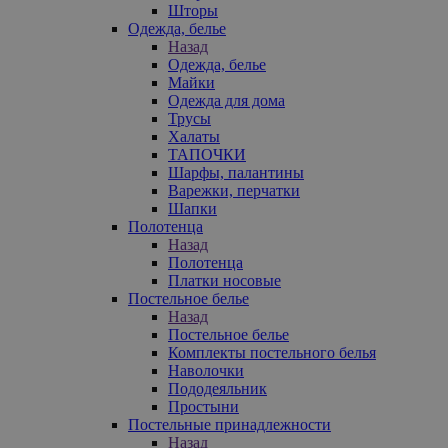
Шторы
Одежда, белье
Назад
Одежда, белье
Майки
Одежда для дома
Трусы
Халаты
ТАПОЧКИ
Шарфы, палантины
Варежки, перчатки
Шапки
Полотенца
Назад
Полотенца
Платки носовые
Постельное белье
Назад
Постельное белье
Комплекты постельного белья
Наволочки
Пододеяльник
Простыни
Постельные принадлежности
Назад