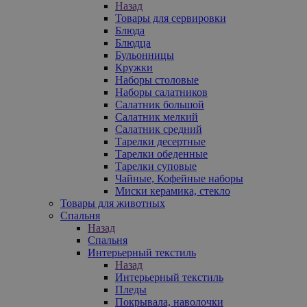
Назад
Товары для сервировки
Блюда
Блюдца
Бульонницы
Кружки
Наборы столовые
Наборы салатников
Салатник большой
Салатник мелкий
Салатник средний
Тарелки десертные
Тарелки обеденные
Тарелки суповые
Чайные, Кофейные наборы
Миски керамика, стекло
Товары для животных
Спальня
Назад
Спальня
Интерьерный текстиль
Назад
Интерьерный текстиль
Пледы
Покрывала, наволочки