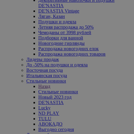
Декоративные наволочки и подушки
DE'NASTIA
DE'NASTIA Vintage
Ляган, Казан
Подушки и одеяла
Летняя распродажа до 50%
Чемоданы от 3998 рублей
Подборки для ванной
Новогодние гирлянды
Распродажа новогодних елок
Распродажа новогодних товаров
Лидеры продаж
До -50% на подушки и одеяла
Восточная посуда
Итальянская посуда
Стильные новинки
Назад
Стильные новинки
Новый 2023 год
DE'NASTIA
Lucky
ND PLAY
TULU
АВОКАДО
Выгодно сегодня