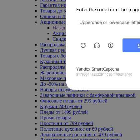
Гарантия низкой цены
Товары до 500 руб
Оливки и Лимоны
Акционные товары
Назад
Акционные товары
Скидка 20% по промокоду
Распродажа! Ульяновск до -70%
Лучшая цена
Товары с бесплатной доставкой
Кухонный текстиль
Распродажа до -50%
Жаропрочная посуда
Махровые полотенца
До -50% на ковры
Наборы посуды FORA
Заварочные чайники с бамбуковой крышкой
Флисовые пледы от 299 рублей
Кружки 249 рублей
Пледы от 1499 рублей
Промо товары
Простыни от 799 рублей
Полотенце кухонное от 69 рублей
Декоративные растения от 439 рублей