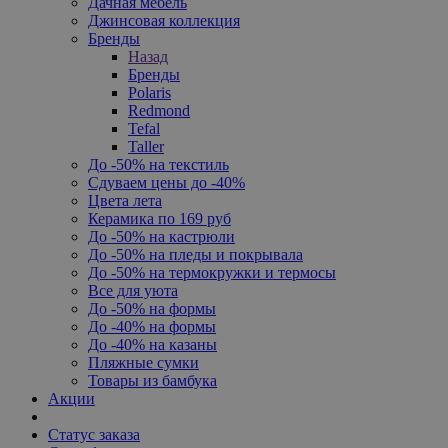
Дачная мебель
Джинсовая коллекция
Бренды
Назад
Бренды
Polaris
Redmond
Tefal
Taller
До -50% на текстиль
Сдуваем цены до -40%
Цвета лета
Керамика по 169 руб
До -50% на кастрюли
До -50% на пледы и покрывала
До -50% на термокружки и термосы
Все для уюта
До -50% на формы
До -40% на формы
До -40% на казаны
Пляжные сумки
Товары из бамбука
Акции
Статус заказа