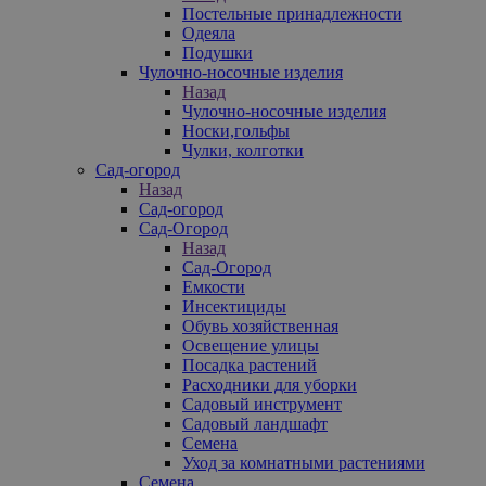
Постельные принадлежности
Одеяла
Подушки
Чулочно-носочные изделия
Назад
Чулочно-носочные изделия
Носки,гольфы
Чулки, колготки
Сад-огород
Назад
Сад-огород
Сад-Огород
Назад
Сад-Огород
Емкости
Инсектициды
Обувь хозяйственная
Освещение улицы
Посадка растений
Расходники для уборки
Садовый инструмент
Садовый ландшафт
Семена
Уход за комнатными растениями
Семена