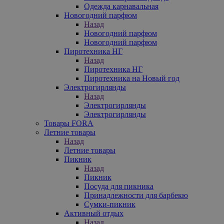
Одежда карнавальная
Новогодний парфюм
Назад
Новогодний парфюм
Новогодний парфюм
Пиротехника НГ
Назад
Пиротехника НГ
Пиротехника на Новый год
Электрогирлянды
Назад
Электрогирлянды
Электрогирлянды
Товары FORA
Летние товары
Назад
Летние товары
Пикник
Назад
Пикник
Посуда для пикника
Принадлежности для барбекю
Сумки-пикник
Активный отдых
Назад