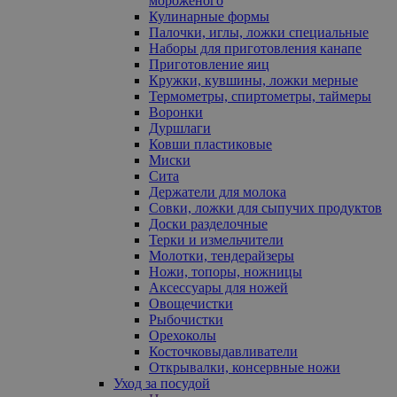
мороженого
Кулинарные формы
Палочки, иглы, ложки специальные
Наборы для приготовления канапе
Приготовление яиц
Кружки, кувшины, ложки мерные
Термометры, спиртометры, таймеры
Воронки
Дуршлаги
Ковши пластиковые
Миски
Сита
Держатели для молока
Совки, ложки для сыпучих продуктов
Доски разделочные
Терки и измельчители
Молотки, тендерайзеры
Ножи, топоры, ножницы
Аксессуары для ножей
Овощечистки
Рыбочистки
Орехоколы
Косточковыдавливатели
Открывалки, консервные ножи
Уход за посудой