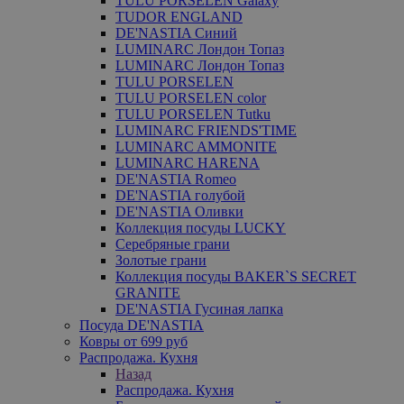
TULU PORSELEN Galaxy
TUDOR ENGLAND
DE'NASTIA Синий
LUMINARC Лондон Топаз
LUMINARC Лондон Топаз
TULU PORSELEN
TULU PORSELEN color
TULU PORSELEN Tutku
LUMINARC FRIENDS'TIME
LUMINARC AMMONITE
LUMINARC HARENA
DE'NASTIA Romeo
DE'NASTIA голубой
DE'NASTIA Оливки
Коллекция посуды LUCKY
Серебряные грани
Золотые грани
Коллекция посуды BAKER`S SECRET
GRANITE
DE'NASTIA Гусиная лапка
Посуда DE'NASTIA
Ковры от 699 руб
Распродажа. Кухня
Назад
Распродажа. Кухня