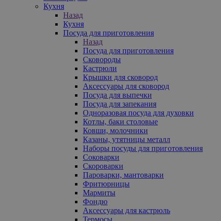
Кухня
Назад
Кухня
Посуда для приготовления
Назад
Посуда для приготовления
Сковороды
Кастрюли
Крышки для сковород
Аксессуары для сковород
Посуда для выпечки
Посуда для запекания
Одноразовая посуда для духовки
Котлы, баки столовые
Ковши, молочники
Казаны, утятницы металл
Наборы посуды для приготовления
Соковарки
Скороварки
Пароварки, мантоварки
Фритюрницы
Мармиты
Фондю
Аксессуары для кастрюль
Термосы