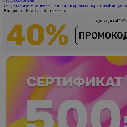
Кастрюли эмаль
Кастрюли алюминиевые с антипригарным покрытием
Кастрюл
-
Кастрюля 18см-1,7л Мята эмаль