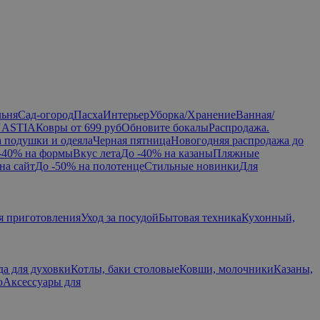
льня
Сад-огород
Пасха
Интерьер
Уборка/Хранение
Ванная/
NASTIA
Ковры от 699 руб
Обновите бокалы
Распродажа.
а подушки и одеяла
Черная пятница
Новогодняя распродажа до
-40% на формы
Вкус лета
До -40% на казаны
Пляжные
на сайт
До -50% на полотенце
Стильные новинки
Для
я приготовления
Уход за посудой
Бытовая техника
Кухонный,
да для духовки
Котлы, баки столовые
Ковши, молочники
Казаны,
ю
Аксессуары для