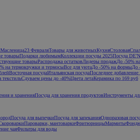
я
Масленица
23 Февраля
Товары для животных
Кухня
Столовая
Спа
е товары
Подарки любимым
Коллекции посуды 2025
Посуда DE'
ствующие товары
Распродажа остатков
Лидеры продаж
До -50% н
0% на термокружки и термосы
Все для уюта
До -50% на формы
До 
блей
Восточная посуда
Итальянская посуда
Последнее добавление 
а текстиль
Сдуваем цены до -40%
Цвета лета
Керамика по 169 руб
ения и хранения
Посуда для хранения продуктов
Инструменты дл
вород
Посуда для выпечки
Посуда для запекания
Одноразовая посу
Скороварки
Пароварки, мантоварки
Фритюрницы
Мармиты
Фонд
ние чая
Фильтры для воды