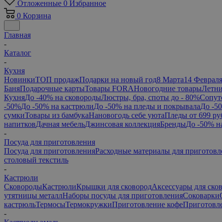
Отложенные
0
Избранное
0
Корзина
Главная
-
Каталог
-
Кухня
Новинки
ТОП продаж
Подарки на новый год
8 Марта
14 Феврал
Баня
Подарочные карты
Товары FORA
Новогодние товары
Летни
Кухня
До -40% на сковороды
Люстры, бра, споты до - 80%
Сопут
-50%
До -50% на кастрюли
До -50% на пледы и покрывала
До -5
сумки
Товары из бамбука
Нановогодь себе уюта
Пледы от 699 ру
напитков
Дачная мебель
Джинсовая коллекция
Бренды
До -50% н
-
Посуда для приготовления
Посуда для приготовления
Расходные материалы для приготовл
столовый текстиль
-
Кастрюли
Сковороды
Кастрюли
Крышки для сковород
Аксессуары для ско
утятницы металл
Наборы посуды для приготовления
Соковарки
кастрюль
Термосы
Термокружки
Приготовление кофе
Приготовле
-