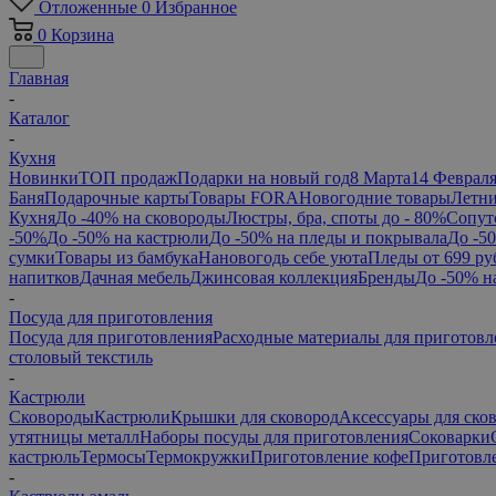
Отложенные
0
Избранное
0
Корзина
Главная
-
Каталог
-
Кухня
Новинки
ТОП продаж
Подарки на новый год
8 Марта
14 Феврал
Баня
Подарочные карты
Товары FORA
Новогодние товары
Летни
Кухня
До -40% на сковороды
Люстры, бра, споты до - 80%
Сопут
-50%
До -50% на кастрюли
До -50% на пледы и покрывала
До -5
сумки
Товары из бамбука
Нановогодь себе уюта
Пледы от 699 ру
напитков
Дачная мебель
Джинсовая коллекция
Бренды
До -50% н
-
Посуда для приготовления
Посуда для приготовления
Расходные материалы для приготовл
столовый текстиль
-
Кастрюли
Сковороды
Кастрюли
Крышки для сковород
Аксессуары для ско
утятницы металл
Наборы посуды для приготовления
Соковарки
кастрюль
Термосы
Термокружки
Приготовление кофе
Приготовле
-