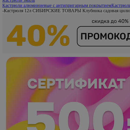
Кастрюли эмаль
Кастрюли алюминиевые с антипригарным покрытием
Кастрюл
-
Кастрюля 12л СИБИРСКИЕ ТОВАРЫ Клубника садовая цилин