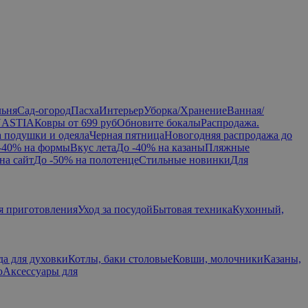
льня
Сад-огород
Пасха
Интерьер
Уборка/Хранение
Ванная/
NASTIA
Ковры от 699 руб
Обновите бокалы
Распродажа.
а подушки и одеяла
Черная пятница
Новогодняя распродажа до
-40% на формы
Вкус лета
До -40% на казаны
Пляжные
на сайт
До -50% на полотенце
Стильные новинки
Для
я приготовления
Уход за посудой
Бытовая техника
Кухонный,
да для духовки
Котлы, баки столовые
Ковши, молочники
Казаны,
ю
Аксессуары для