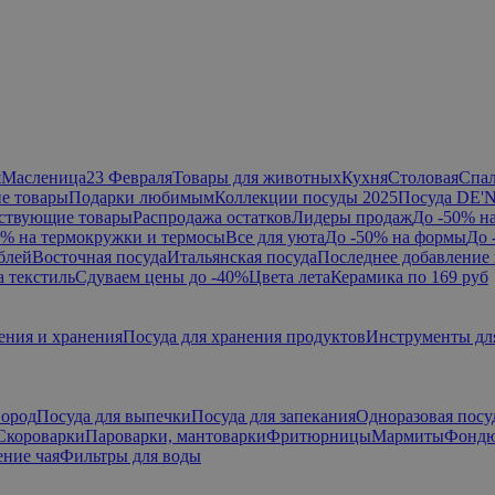
я
Масленица
23 Февраля
Товары для животных
Кухня
Столовая
Спа
е товары
Подарки любимым
Коллекции посуды 2025
Посуда DE'
ствующие товары
Распродажа остатков
Лидеры продаж
До -50% н
0% на термокружки и термосы
Все для уюта
До -50% на формы
До 
блей
Восточная посуда
Итальянская посуда
Последнее добавление 
а текстиль
Сдуваем цены до -40%
Цвета лета
Керамика по 169 руб
ения и хранения
Посуда для хранения продуктов
Инструменты дл
вород
Посуда для выпечки
Посуда для запекания
Одноразовая посу
Скороварки
Пароварки, мантоварки
Фритюрницы
Мармиты
Фонд
ние чая
Фильтры для воды