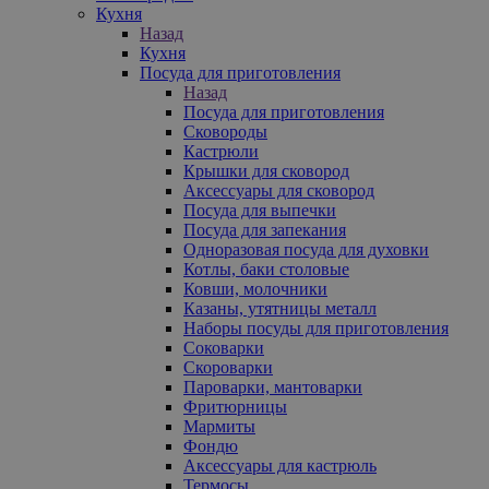
Кухня
Назад
Кухня
Посуда для приготовления
Назад
Посуда для приготовления
Сковороды
Кастрюли
Крышки для сковород
Аксессуары для сковород
Посуда для выпечки
Посуда для запекания
Одноразовая посуда для духовки
Котлы, баки столовые
Ковши, молочники
Казаны, утятницы металл
Наборы посуды для приготовления
Соковарки
Скороварки
Пароварки, мантоварки
Фритюрницы
Мармиты
Фондю
Аксессуары для кастрюль
Термосы