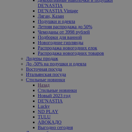
Декоративные наволочки и подушки
DE'NASTIA
DE'NASTIA Vintage
Ляган, Казан
Подушки и одеяла
Летняя распродажа до 50%
Чемоданы от 3998 рублей
Подборки для ванной
Новогодние гирлянды
Распродажа новогодних елок
Распродажа новогодних товаров
Лидеры продаж
До -50% на подушки и одеяла
Восточная посуда
Итальянская посуда
Стильные новинки
Назад
Стильные новинки
Новый 2023 год
DE'NASTIA
Lucky
ND PLAY
TULU
АВОКАДО
Выгодно сегодня