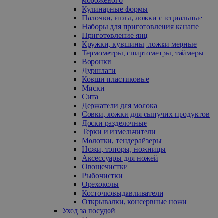
мороженого
Кулинарные формы
Палочки, иглы, ложки специальные
Наборы для приготовления канапе
Приготовление яиц
Кружки, кувшины, ложки мерные
Термометры, спиртометры, таймеры
Воронки
Дуршлаги
Ковши пластиковые
Миски
Сита
Держатели для молока
Совки, ложки для сыпучих продуктов
Доски разделочные
Терки и измельчители
Молотки, тендерайзеры
Ножи, топоры, ножницы
Аксессуары для ножей
Овощечистки
Рыбочистки
Орехоколы
Косточковыдавливатели
Открывалки, консервные ножи
Уход за посудой