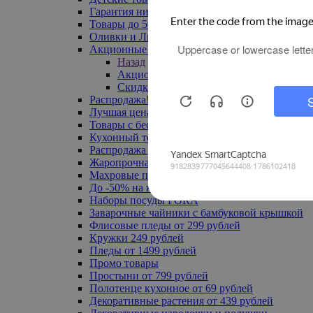
Гарантия низкой цены
Товары до 500 руб
Оливки и Лимоны
Акционные товары
Назад
Акционные товары
Скидка 20% по промокоду
Распродажа! Ульяновск до -70%
Лучшая цена
Товары с бесплатной доставкой
Кухонный текстиль
Распродажа до -50%
Жаропрочная посуда
Махровые полотенца
До -50% на ковры
Наборы посуды FORA
Заварочные чайники с бамбуковой крышкой
Флисовые пледы от 299 рублей
Кружки 249 рублей
Пледы от 1499 рублей
Промо товары
Простыни от 799 рублей
Полотенце кухонное от 69 рублей
Декоративные растения от 439 рублей