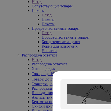
Назад
Сопутствующие товары
Пакеты
Назад
Пакеты
Пакеты
Продовольственные товары
Назад
Продовольственные товары
Кондитерские изделия
Корма для животных
Напитки
Распродажа остатков
Назад
Распродажа остатков
Хиты продаж
Товары до 199₽
Товары до 399₽
Этажерки, обувницы
Распродажа текстиля до -50%
Ликвидация до -70%
Антисептики
Керамика по 129 руб
Скидки до 70%
Детские товары