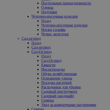
Постельные принадлежности
Одеяла
Подушки
Чулочно-носочные изделия
Назад
Чулочно-носочные изделия
Носки,гольфы
Чулки, колготки
Сад-огород
Назад
Сад-огород
Сад-Огород
Назад
Сад-Огород
Емкости
Инсектициды
Обувь хозяйственная
Освещение улицы
Посадка растений
Расходники для уборки
Садовый инструмент
Садовый ландшафт
Семена
Уход за комнатными растениями
Семена