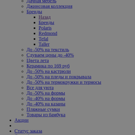
Дачная мебель
Джинсовая коллекция
Бренды
Назад
Бренды
Polaris
Redmond
Tefal
Taller
До -50% на текстиль
Сдуваем цены до -40%
Цвета лета
Керамика по 169 руб
До -50% на кастрюли
До -50% на пледы и покрывала
До -50% на термокружки и термосы
Все для уюта
До -50% на формы
До -40% на формы
До -40% на казаны
Пляжные сумки
Товары из бамбука
Акции
Статус заказа