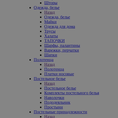
Шторы
Одежда, белье
Назад
Одежда, белье
Майки
Одежда для дома
Трусы
Халаты
ТАПОЧКИ
Шарфы, палантины
Варежки, перчатки
Шапки
Полотенца
Назад
Полотенца
Платки носовые
Постельное белье
Назад
Постельное белье
Комплекты постельного белья
Наволочки
Пододеяльник
Простыни
Постельные принадлежности
Назад