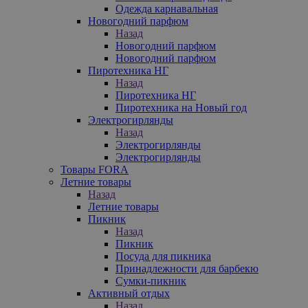
Одежда карнавальная
Новогодний парфюм
Назад
Новогодний парфюм
Новогодний парфюм
Пиротехника НГ
Назад
Пиротехника НГ
Пиротехника на Новый год
Электрогирлянды
Назад
Электрогирлянды
Электрогирлянды
Товары FORA
Летние товары
Назад
Летние товары
Пикник
Назад
Пикник
Посуда для пикника
Принадлежности для барбекю
Сумки-пикник
Активный отдых
Назад