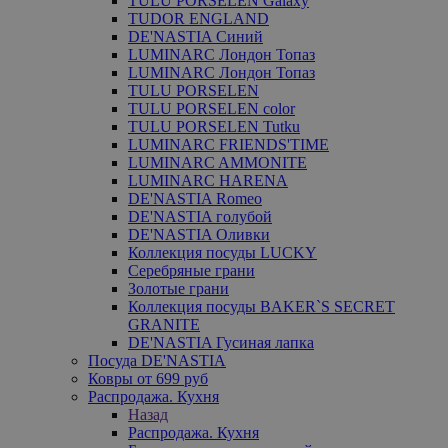
TULU PORSELEN Galaxy
TUDOR ENGLAND
DE'NASTIA Синий
LUMINARC Лондон Топаз
LUMINARC Лондон Топаз
TULU PORSELEN
TULU PORSELEN color
TULU PORSELEN Tutku
LUMINARC FRIENDS'TIME
LUMINARC AMMONITE
LUMINARC HARENA
DE'NASTIA Romeo
DE'NASTIA голубой
DE'NASTIA Оливки
Коллекция посуды LUCKY
Серебряные грани
Золотые грани
Коллекция посуды BAKER`S SECRET
GRANITE
DE'NASTIA Гусиная лапка
Посуда DE'NASTIA
Ковры от 699 руб
Распродажа. Кухня
Назад
Распродажа. Кухня