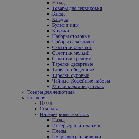
Назад
Товары для сервировки
Блюда
Блюдца
Бульонницы
Кружки
Наборы столовые
Наборы салатников
Салатник большой
Салатник мелкий
Салатник средний
Тарелки десертные
Тарелки обеденные
Тарелки суповые
Чайные, Кофейные наборы
Миски керамика, стекло
Товары для животных
Спальня
Назад
Спальня
Интерьерный текстиль
Назад
Интерьерный текстиль
Пледы
Покрывала, наволочки