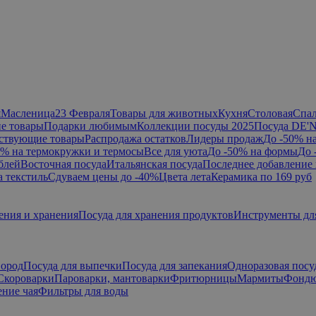
я
Масленица
23 Февраля
Товары для животных
Кухня
Столовая
Спа
е товары
Подарки любимым
Коллекции посуды 2025
Посуда DE'
ствующие товары
Распродажа остатков
Лидеры продаж
До -50% н
0% на термокружки и термосы
Все для уюта
До -50% на формы
До 
блей
Восточная посуда
Итальянская посуда
Последнее добавление 
а текстиль
Сдуваем цены до -40%
Цвета лета
Керамика по 169 руб
ения и хранения
Посуда для хранения продуктов
Инструменты дл
вород
Посуда для выпечки
Посуда для запекания
Одноразовая посу
Скороварки
Пароварки, мантоварки
Фритюрницы
Мармиты
Фонд
ние чая
Фильтры для воды