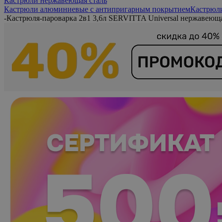
Кастрюли нержавеющая сталь
Кастрюли алюминиевые с антипригарным покрытием
Кастрюл
-
Кастрюля-пароварка 2в1 3,6л SERVITTA Universal нержавеюща