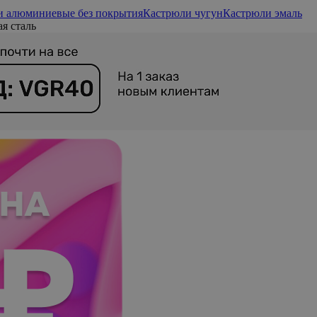
и алюминиевые без покрытия
Кастрюли чугун
Кастрюли эмаль
я сталь