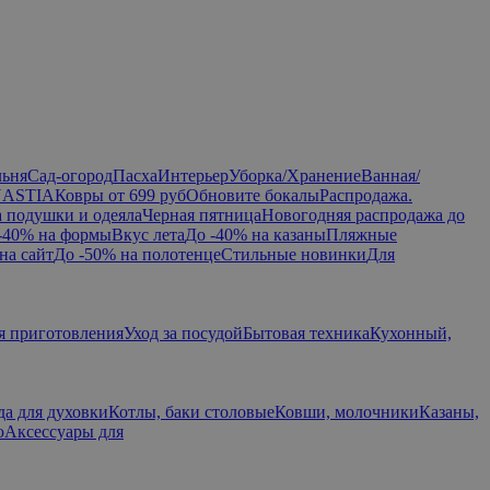
льня
Сад-огород
Пасха
Интерьер
Уборка/Хранение
Ванная/
NASTIA
Ковры от 699 руб
Обновите бокалы
Распродажа.
а подушки и одеяла
Черная пятница
Новогодняя распродажа до
-40% на формы
Вкус лета
До -40% на казаны
Пляжные
на сайт
До -50% на полотенце
Стильные новинки
Для
я приготовления
Уход за посудой
Бытовая техника
Кухонный,
да для духовки
Котлы, баки столовые
Ковши, молочники
Казаны,
ю
Аксессуары для