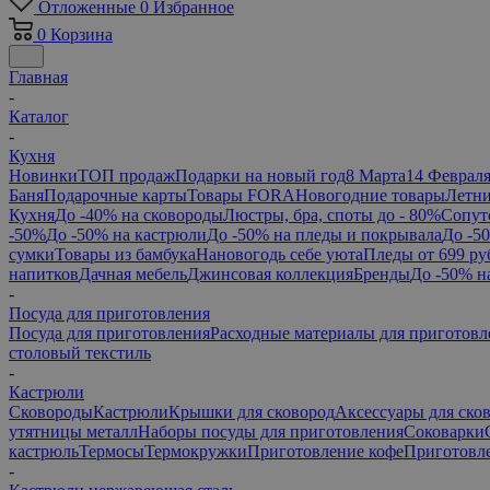
Отложенные
0
Избранное
0
Корзина
Главная
-
Каталог
-
Кухня
Новинки
ТОП продаж
Подарки на новый год
8 Марта
14 Феврал
Баня
Подарочные карты
Товары FORA
Новогодние товары
Летни
Кухня
До -40% на сковороды
Люстры, бра, споты до - 80%
Сопут
-50%
До -50% на кастрюли
До -50% на пледы и покрывала
До -5
сумки
Товары из бамбука
Нановогодь себе уюта
Пледы от 699 ру
напитков
Дачная мебель
Джинсовая коллекция
Бренды
До -50% н
-
Посуда для приготовления
Посуда для приготовления
Расходные материалы для приготовл
столовый текстиль
-
Кастрюли
Сковороды
Кастрюли
Крышки для сковород
Аксессуары для ско
утятницы металл
Наборы посуды для приготовления
Соковарки
кастрюль
Термосы
Термокружки
Приготовление кофе
Приготовле
-