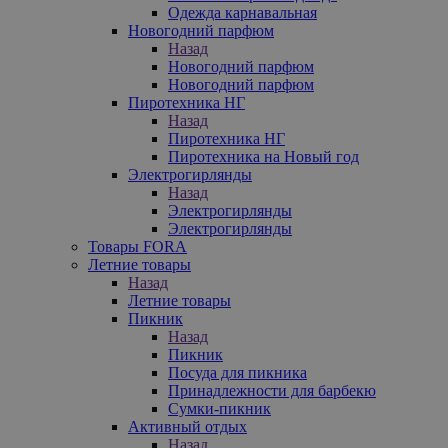
Одежда карнавальная
Новогодний парфюм
Назад
Новогодний парфюм
Новогодний парфюм
Пиротехника НГ
Назад
Пиротехника НГ
Пиротехника на Новый год
Электрогирлянды
Назад
Электрогирлянды
Электрогирлянды
Товары FORA
Летние товары
Назад
Летние товары
Пикник
Назад
Пикник
Посуда для пикника
Принадлежности для барбекю
Сумки-пикник
Активный отдых
Назад