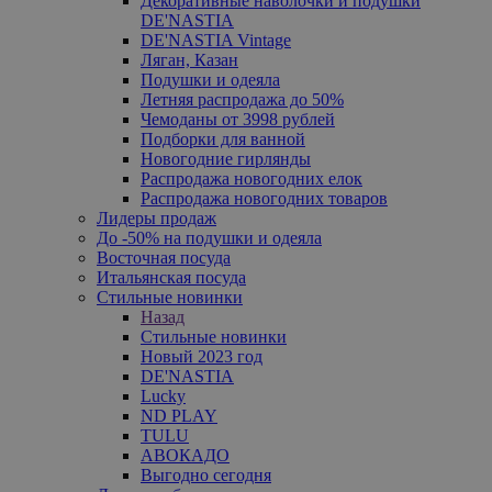
Декоративные наволочки и подушки
DE'NASTIA
DE'NASTIA Vintage
Ляган, Казан
Подушки и одеяла
Летняя распродажа до 50%
Чемоданы от 3998 рублей
Подборки для ванной
Новогодние гирлянды
Распродажа новогодних елок
Распродажа новогодних товаров
Лидеры продаж
До -50% на подушки и одеяла
Восточная посуда
Итальянская посуда
Стильные новинки
Назад
Стильные новинки
Новый 2023 год
DE'NASTIA
Lucky
ND PLAY
TULU
АВОКАДО
Выгодно сегодня