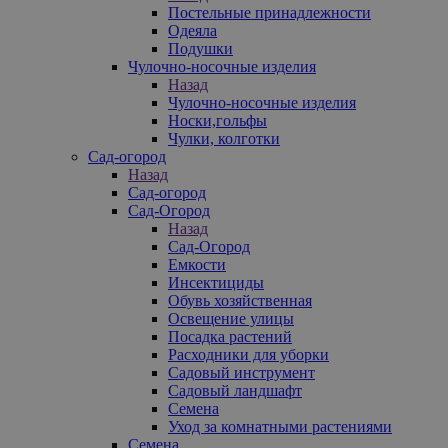
Постельные принадлежности
Одеяла
Подушки
Чулочно-носочные изделия
Назад
Чулочно-носочные изделия
Носки,гольфы
Чулки, колготки
Сад-огород
Назад
Сад-огород
Сад-Огород
Назад
Сад-Огород
Емкости
Инсектициды
Обувь хозяйственная
Освещение улицы
Посадка растений
Расходники для уборки
Садовый инструмент
Садовый ландшафт
Семена
Уход за комнатными растениями
Семена