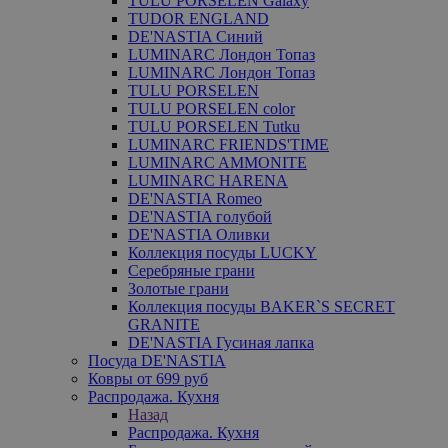
TULU PORSELEN Galaxy
TUDOR ENGLAND
DE'NASTIA Синий
LUMINARC Лондон Топаз
LUMINARC Лондон Топаз
TULU PORSELEN
TULU PORSELEN color
TULU PORSELEN Tutku
LUMINARC FRIENDS'TIME
LUMINARC AMMONITE
LUMINARC HARENA
DE'NASTIA Romeo
DE'NASTIA голубой
DE'NASTIA Оливки
Коллекция посуды LUCKY
Серебряные грани
Золотые грани
Коллекция посуды BAKER`S SECRET
GRANITE
DE'NASTIA Гусиная лапка
Посуда DE'NASTIA
Ковры от 699 руб
Распродажа. Кухня
Назад
Распродажа. Кухня