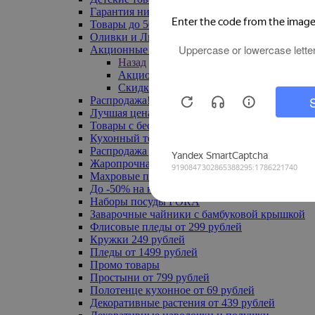
Гарантия низкой цены
Товары до 500 руб
Оливки и Лимоны
Акционные товары
Назад
Акционные товары
Скидка 20% по промокоду
Распродажа! Ульяновск до -70%
Лучшая цена
Товары с бесплатной доставкой
Кухонный текстиль
Распродажа до -50%
Жаропрочная посуда
Махровые полотенца
До -50% на ковры
Наборы посуды FORA
Заварочные чайники с бамбуковой крышкой
Флисовые пледы от 299 рублей
Кружки 249 рублей
Пледы от 1499 рублей
Промо товары
Простыни от 799 рублей
Полотенце кухонное от 69 рублей
Декоративные растения от 439 рублей