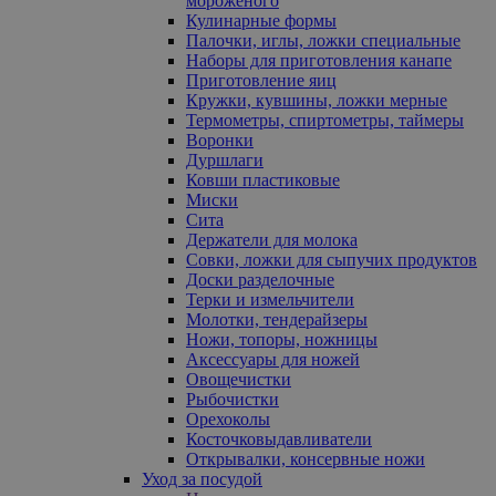
мороженого
Кулинарные формы
Палочки, иглы, ложки специальные
Наборы для приготовления канапе
Приготовление яиц
Кружки, кувшины, ложки мерные
Термометры, спиртометры, таймеры
Воронки
Дуршлаги
Ковши пластиковые
Миски
Сита
Держатели для молока
Совки, ложки для сыпучих продуктов
Доски разделочные
Терки и измельчители
Молотки, тендерайзеры
Ножи, топоры, ножницы
Аксессуары для ножей
Овощечистки
Рыбочистки
Орехоколы
Косточковыдавливатели
Открывалки, консервные ножи
Уход за посудой