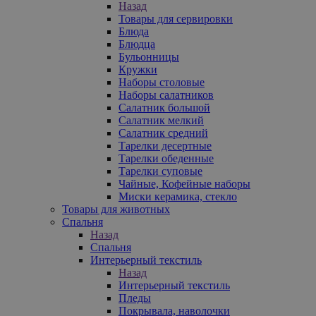
Назад
Товары для сервировки
Блюда
Блюдца
Бульонницы
Кружки
Наборы столовые
Наборы салатников
Салатник большой
Салатник мелкий
Салатник средний
Тарелки десертные
Тарелки обеденные
Тарелки суповые
Чайные, Кофейные наборы
Миски керамика, стекло
Товары для животных
Спальня
Назад
Спальня
Интерьерный текстиль
Назад
Интерьерный текстиль
Пледы
Покрывала, наволочки