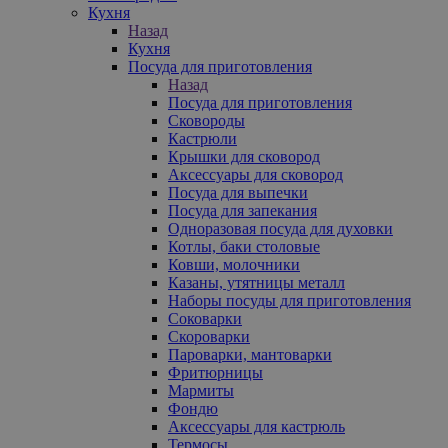
Кухня
Назад
Кухня
Посуда для приготовления
Назад
Посуда для приготовления
Сковороды
Кастрюли
Крышки для сковород
Аксессуары для сковород
Посуда для выпечки
Посуда для запекания
Одноразовая посуда для духовки
Котлы, баки столовые
Ковши, молочники
Казаны, утятницы металл
Наборы посуды для приготовления
Соковарки
Скороварки
Пароварки, мантоварки
Фритюрницы
Мармиты
Фондю
Аксессуары для кастрюль
Термосы