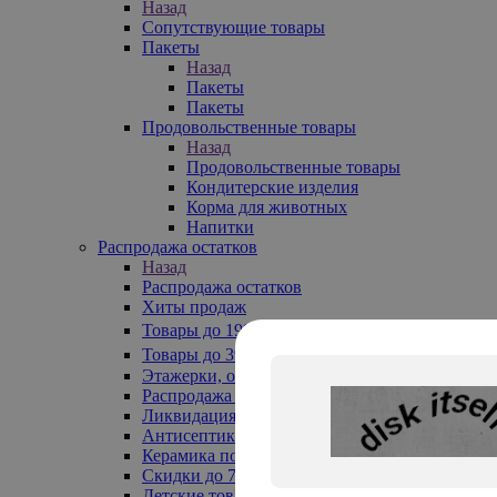
Назад
Сопутствующие товары
Пакеты
Назад
Пакеты
Пакеты
Продовольственные товары
Назад
Продовольственные товары
Кондитерские изделия
Корма для животных
Напитки
Распродажа остатков
Назад
Распродажа остатков
Хиты продаж
Товары до 199₽
Товары до 399₽
Этажерки, обувницы
Распродажа текстиля до -50%
Ликвидация до -70%
Антисептики
Керамика по 129 руб
Скидки до 70%
Детские товары