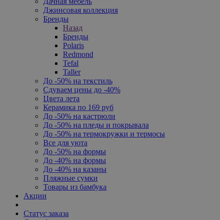
Дачная мебель
Джинсовая коллекция
Бренды
Назад
Бренды
Polaris
Redmond
Tefal
Taller
До -50% на текстиль
Сдуваем цены до -40%
Цвета лета
Керамика по 169 руб
До -50% на кастрюли
До -50% на пледы и покрывала
До -50% на термокружки и термосы
Все для уюта
До -50% на формы
До -40% на формы
До -40% на казаны
Пляжные сумки
Товары из бамбука
Акции
Статус заказа