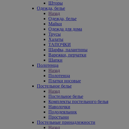
Шторы
Одежда, белье
Назад
Одежда, белье
Майки
Одежда для дома
Трусы
Халаты
ТАПОЧКИ
Шарфы, палантины
Варежки, перчатки
Шапки
Полотенца
Назад
Полотенца
Платки носовые
Постельное белье
Назад
Постельное белье
Комплекты постельного белья
Наволочки
Пододеяльник
Простыни
Постельные принадлежности
Назад