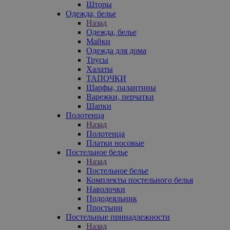
Шторы
Одежда, белье
Назад
Одежда, белье
Майки
Одежда для дома
Трусы
Халаты
ТАПОЧКИ
Шарфы, палантины
Варежки, перчатки
Шапки
Полотенца
Назад
Полотенца
Платки носовые
Постельное белье
Назад
Постельное белье
Комплекты постельного белья
Наволочки
Пододеяльник
Простыни
Постельные принадлежности
Назад