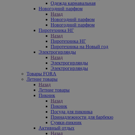
Одежда карнавальная
Новогодний парфюм
Назад
Новогодний парфюм
Новогодний парфюм
Пиротехника НГ
Назад
Пиротехника НГ
Пиротехника на Новый год
Электрогирлянды
Назад
Электрогирлянды
Электрогирлянды
Товары FORA
Летние товары
Назад
Летние товары
Пикник
Назад
Пикник
Посуда для пикника
Принадлежности для барбекю
Сумки-пикник
Активный отдых
Назад