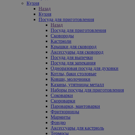
Кухня
Назад
Кухня
Посуда для приготовления
Назад
Посуда для приготовления
Сковороды
Кастрюли
Крышки для сковород
Аксессуары для сковород
Посуда для выпечки
Посуда для запекания
Одноразовая посуда для духовки
Котлы, баки столовые
Ковши, молочники
Казаны, утятницы металл
Наборы посуды для приготовления
Соковарки
Скороварки
Пароварки, мантоварки
Фритюрницы
Мармиты
Фондю
Аксессуары для кастрюль
Термосы