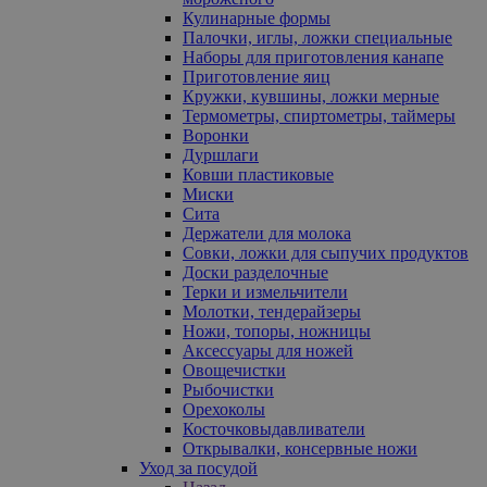
Кулинарные формы
Палочки, иглы, ложки специальные
Наборы для приготовления канапе
Приготовление яиц
Кружки, кувшины, ложки мерные
Термометры, спиртометры, таймеры
Воронки
Дуршлаги
Ковши пластиковые
Миски
Сита
Держатели для молока
Совки, ложки для сыпучих продуктов
Доски разделочные
Терки и измельчители
Молотки, тендерайзеры
Ножи, топоры, ножницы
Аксессуары для ножей
Овощечистки
Рыбочистки
Орехоколы
Косточковыдавливатели
Открывалки, консервные ножи
Уход за посудой