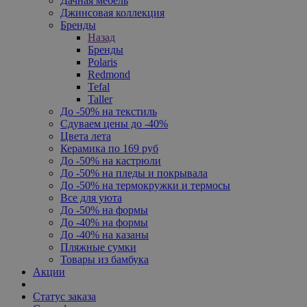
Дачная мебель
Джинсовая коллекция
Бренды
Назад
Бренды
Polaris
Redmond
Tefal
Taller
До -50% на текстиль
Сдуваем цены до -40%
Цвета лета
Керамика по 169 руб
До -50% на кастрюли
До -50% на пледы и покрывала
До -50% на термокружки и термосы
Все для уюта
До -50% на формы
До -40% на формы
До -40% на казаны
Пляжные сумки
Товары из бамбука
Акции
Статус заказа