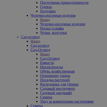
Постельные принадлежности
Одеяла
Подушки
Чулочно-носочные изделия
Назад
Чулочно-носочные изделия
Носки,гольфы
Чулки, колготки
Сад-огород
Назад
Сад-огород
Сад-Огород
Назад
Сад-Огород
Емкости
Инсектициды
Обувь хозяйственная
Освещение улицы
Посадка растений
Расходники для уборки
Садовый инструмент
Садовый ландшафт
Семена
Уход за комнатными растениями
Семена