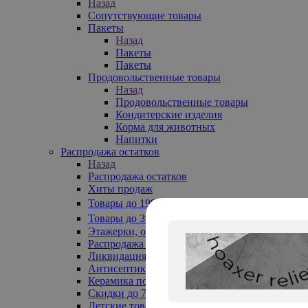
Назад
Сопутствующие товары
Пакеты
Назад
Пакеты
Пакеты
Продовольственные товары
Назад
Продовольственные товары
Кондитерские изделия
Корма для животных
Напитки
Распродажа остатков
Назад
Распродажа остатков
Хиты продаж
Товары до 199₽
Товары до 399₽
Этажерки, обувницы
Распродажа текстиля до -50%
Ликвидация до -70%
Антисептики
Керамика по 129 руб
Скидки до 70%
Детские товары