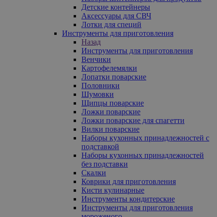
Детские контейнеры
Аксессуары для СВЧ
Лотки для специй
Инструменты для приготовления
Назад
Инструменты для приготовления
Венчики
Картофелемялки
Лопатки поварские
Половники
Шумовки
Щипцы поварские
Ложки поварские
Ложки поварские для спагетти
Вилки поварские
Наборы кухонных принадлежностей с
подставкой
Наборы кухонных принадлежностей
без подставки
Скалки
Коврики для приготовления
Кисти кулинарные
Инструменты кондитерские
Инструменты для приготовления
мороженого