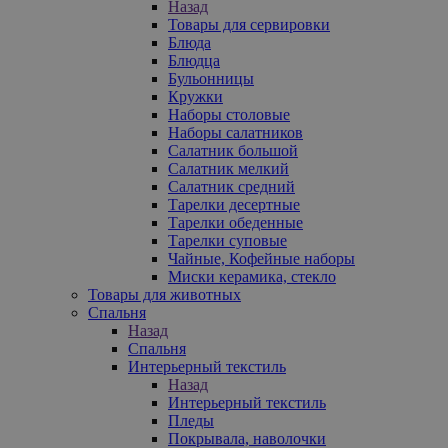
Назад
Товары для сервировки
Блюда
Блюдца
Бульонницы
Кружки
Наборы столовые
Наборы салатников
Салатник большой
Салатник мелкий
Салатник средний
Тарелки десертные
Тарелки обеденные
Тарелки суповые
Чайные, Кофейные наборы
Миски керамика, стекло
Товары для животных
Спальня
Назад
Спальня
Интерьерный текстиль
Назад
Интерьерный текстиль
Пледы
Покрывала, наволочки