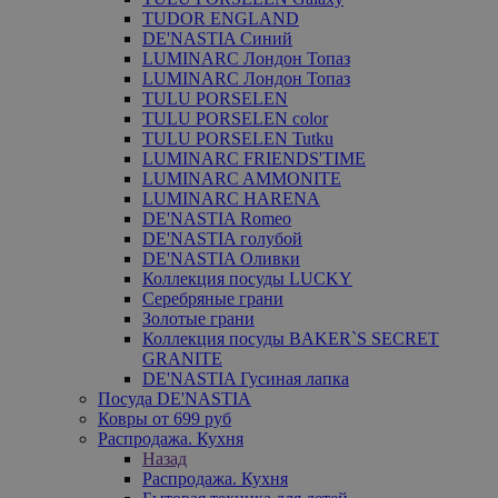
TUDOR ENGLAND
DE'NASTIA Синий
LUMINARC Лондон Топаз
LUMINARC Лондон Топаз
TULU PORSELEN
TULU PORSELEN color
TULU PORSELEN Tutku
LUMINARC FRIENDS'TIME
LUMINARC AMMONITE
LUMINARC HARENA
DE'NASTIA Romeo
DE'NASTIA голубой
DE'NASTIA Оливки
Коллекция посуды LUCKY
Серебряные грани
Золотые грани
Коллекция посуды BAKER`S SECRET
GRANITE
DE'NASTIA Гусиная лапка
Посуда DE'NASTIA
Ковры от 699 руб
Распродажа. Кухня
Назад
Распродажа. Кухня