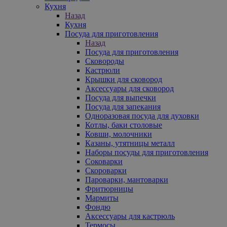
Кухня
Назад
Кухня
Посуда для приготовления
Назад
Посуда для приготовления
Сковороды
Кастрюли
Крышки для сковород
Аксессуары для сковород
Посуда для выпечки
Посуда для запекания
Одноразовая посуда для духовки
Котлы, баки столовые
Ковши, молочники
Казаны, утятницы металл
Наборы посуды для приготовления
Соковарки
Скороварки
Пароварки, мантоварки
Фритюрницы
Мармиты
Фондю
Аксессуары для кастрюль
Термосы