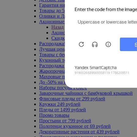
Гарантия низкой цены
Товары до 500 руб
Оливки и Лимоны
Акционные товары
Назад
Акционные товары
Скидка 20% по промокоду
Распродажа! Ульяновск до -70%
Лучшая цена
Товары с бесплатной доставкой
Кухонный текстиль
Распродажа до -50%
Жаропрочная посуда
Махровые полотенца
До -50% на ковры
Наборы посуды FORA
Заварочные чайники с бамбуковой крышкой
Флисовые пледы от 299 рублей
Кружки 249 рублей
Пледы от 1499 рублей
Промо товары
Простыни от 799 рублей
Полотенце кухонное от 69 рублей
Декоративные растения от 439 рублей