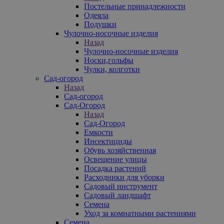
Постельные принадлежности
Одеяла
Подушки
Чулочно-носочные изделия
Назад
Чулочно-носочные изделия
Носки,гольфы
Чулки, колготки
Сад-огород
Назад
Сад-огород
Сад-Огород
Назад
Сад-Огород
Емкости
Инсектициды
Обувь хозяйственная
Освещение улицы
Посадка растений
Расходники для уборки
Садовый инструмент
Садовый ландшафт
Семена
Уход за комнатными растениями
Семена