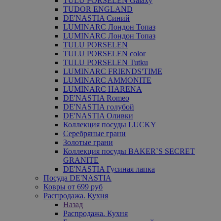
TULU PORSELEN Galaxy
TUDOR ENGLAND
DE'NASTIA Синий
LUMINARC Лондон Топаз
LUMINARC Лондон Топаз
TULU PORSELEN
TULU PORSELEN color
TULU PORSELEN Tutku
LUMINARC FRIENDS'TIME
LUMINARC AMMONITE
LUMINARC HARENA
DE'NASTIA Romeo
DE'NASTIA голубой
DE'NASTIA Оливки
Коллекция посуды LUCKY
Серебряные грани
Золотые грани
Коллекция посуды BAKER`S SECRET
GRANITE
DE'NASTIA Гусиная лапка
Посуда DE'NASTIA
Ковры от 699 руб
Распродажа. Кухня
Назад
Распродажа. Кухня