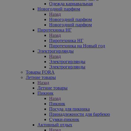
Одежда карнавальная
Новогодний парфюм
Назад
Новогодний парфюм
Новогодний парфюм
Пиротехника НГ
Назад
Пиротехника НГ
Пиротехника на Новый год
Электрогирлянды
Назад
Электрогирлянды
Электрогирлянды
Товары FORA
Летние товары
Назад
Летние товары
Пикник
Назад
Пикник
Посуда для пикника
Принадлежности для барбекю
Сумки-пикник
Активный отдых
Назад