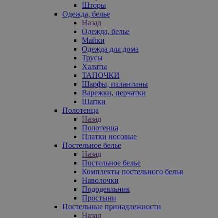
Шторы
Одежда, белье
Назад
Одежда, белье
Майки
Одежда для дома
Трусы
Халаты
ТАПОЧКИ
Шарфы, палантины
Варежки, перчатки
Шапки
Полотенца
Назад
Полотенца
Платки носовые
Постельное белье
Назад
Постельное белье
Комплекты постельного белья
Наволочки
Пододеяльник
Простыни
Постельные принадлежности
Назад