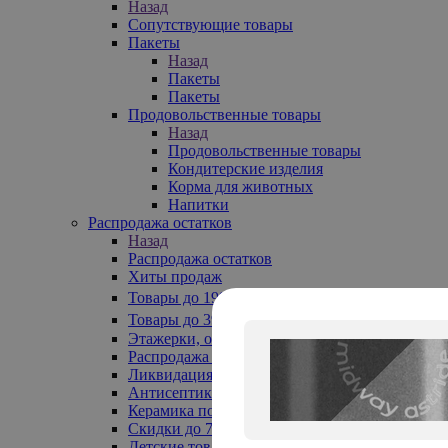
Назад
Сопутствующие товары
Пакеты
Назад
Пакеты
Пакеты
Продовольственные товары
Назад
Продовольственные товары
Кондитерские изделия
Корма для животных
Напитки
Распродажа остатков
Назад
Распродажа остатков
Хиты продаж
Товары до 199₽
Товары до 399₽
Этажерки, обувницы
Распродажа текстиля до -50%
Ликвидация до -70%
Антисептики
Керамика по 129 руб
Скидки до 70%
Детские товары