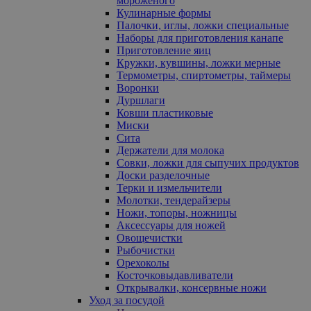
мороженого
Кулинарные формы
Палочки, иглы, ложки специальные
Наборы для приготовления канапе
Приготовление яиц
Кружки, кувшины, ложки мерные
Термометры, спиртометры, таймеры
Воронки
Дуршлаги
Ковши пластиковые
Миски
Сита
Держатели для молока
Совки, ложки для сыпучих продуктов
Доски разделочные
Терки и измельчители
Молотки, тендерайзеры
Ножи, топоры, ножницы
Аксессуары для ножей
Овощечистки
Рыбочистки
Орехоколы
Косточковыдавливатели
Открывалки, консервные ножи
Уход за посудой