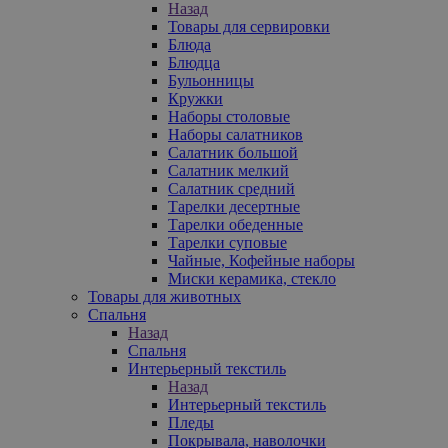
Назад
Товары для сервировки
Блюда
Блюдца
Бульонницы
Кружки
Наборы столовые
Наборы салатников
Салатник большой
Салатник мелкий
Салатник средний
Тарелки десертные
Тарелки обеденные
Тарелки суповые
Чайные, Кофейные наборы
Миски керамика, стекло
Товары для животных
Спальня
Назад
Спальня
Интерьерный текстиль
Назад
Интерьерный текстиль
Пледы
Покрывала, наволочки