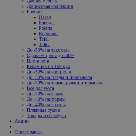
Дачная мебель
Джинсовая коллекция
Бренды
Назад
Бренды
Polaris
Redmond
Tefal
Taller
До -50% на текстиль
Сдуваем цены до -40%
Цвета лета
Керамика по 169 руб
До -50% на кастрюли
До -50% на пледы и покрывала
До -50% на термокружки и термосы
Все для уюта
До -50% на формы
До -40% на формы
До -40% на казаны
Пляжные сумки
Товары из бамбука
Акции
Статус заказа