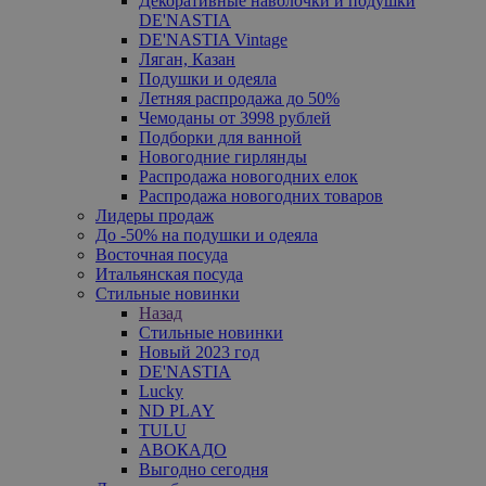
Декоративные наволочки и подушки
DE'NASTIA
DE'NASTIA Vintage
Ляган, Казан
Подушки и одеяла
Летняя распродажа до 50%
Чемоданы от 3998 рублей
Подборки для ванной
Новогодние гирлянды
Распродажа новогодних елок
Распродажа новогодних товаров
Лидеры продаж
До -50% на подушки и одеяла
Восточная посуда
Итальянская посуда
Стильные новинки
Назад
Стильные новинки
Новый 2023 год
DE'NASTIA
Lucky
ND PLAY
TULU
АВОКАДО
Выгодно сегодня