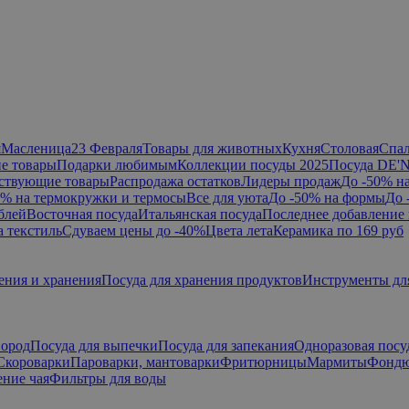
я
Масленица
23 Февраля
Товары для животных
Кухня
Столовая
Спа
е товары
Подарки любимым
Коллекции посуды 2025
Посуда DE'
ствующие товары
Распродажа остатков
Лидеры продаж
До -50% н
0% на термокружки и термосы
Все для уюта
До -50% на формы
До 
блей
Восточная посуда
Итальянская посуда
Последнее добавление 
а текстиль
Сдуваем цены до -40%
Цвета лета
Керамика по 169 руб
ения и хранения
Посуда для хранения продуктов
Инструменты дл
вород
Посуда для выпечки
Посуда для запекания
Одноразовая посу
Скороварки
Пароварки, мантоварки
Фритюрницы
Мармиты
Фонд
ние чая
Фильтры для воды