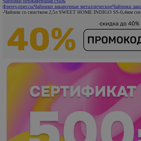
Чайники нержавеющая сталь
Френч-прессы
Чайники заварочные металлические
Чайники зав
-
Чайник со свистком 2,5л SWEET HOME INDIGO SS-0,4мм син