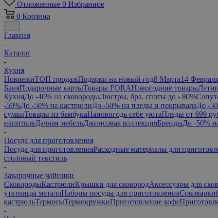
Отложенные
0
Избранное
0
Корзина
Главная
-
Каталог
-
Кухня
Новинки
ТОП продаж
Подарки на новый год
8 Марта
14 Феврал
Баня
Подарочные карты
Товары FORA
Новогодние товары
Летни
Кухня
До -40% на сковороды
Люстры, бра, споты до - 80%
Сопут
-50%
До -50% на кастрюли
До -50% на пледы и покрывала
До -5
сумки
Товары из бамбука
Нановогодь себе уюта
Пледы от 699 ру
напитков
Дачная мебель
Джинсовая коллекция
Бренды
До -50% н
-
Посуда для приготовления
Посуда для приготовления
Расходные материалы для приготовл
столовый текстиль
-
Заварочные чайники
Сковороды
Кастрюли
Крышки для сковород
Аксессуары для ско
утятницы металл
Наборы посуды для приготовления
Соковарки
кастрюль
Термосы
Термокружки
Приготовление кофе
Приготовле
-