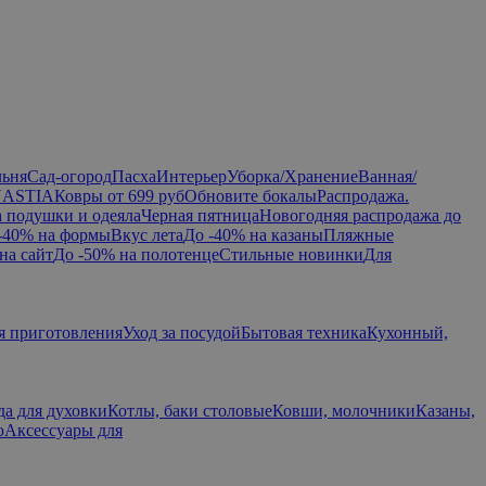
льня
Сад-огород
Пасха
Интерьер
Уборка/Хранение
Ванная/
NASTIA
Ковры от 699 руб
Обновите бокалы
Распродажа.
а подушки и одеяла
Черная пятница
Новогодняя распродажа до
-40% на формы
Вкус лета
До -40% на казаны
Пляжные
на сайт
До -50% на полотенце
Стильные новинки
Для
я приготовления
Уход за посудой
Бытовая техника
Кухонный,
да для духовки
Котлы, баки столовые
Ковши, молочники
Казаны,
ю
Аксессуары для