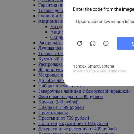
Гарантия низкой цены
Товары до 500 руб
Оливки и Лимоны
Акционные товары
Назад
Акционные товары
Скидка 20% по промокоду
Распродажа! Ульяновск до -70%
Лучшая цена
Товары с бесплатной доставкой
Кухонный текстиль
Распродажа до -50%
Жаропрочная посуда
Махровые полотенца
До -50% на ковры
Наборы посуды FORA
Заварочные чайники с бамбуковой крышкой
Флисовые пледы от 299 рублей
Кружки 249 рублей
Пледы от 1499 рублей
Промо товары
Простыни от 799 рублей
Полотенце кухонное от 69 рублей
Декоративные растения от 439 рублей