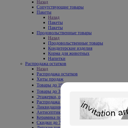
Назад
Сопутствующие товары
Пакеты
Назад
Пакеты
Пакеты
Продовольственные товары
Назад
Продовольственные товары
Кондитерские изделия
Корма для животных
Напитки
Распродажа остатков
Назад
Распродажа остатков
Хиты продаж
Товары до 199₽
Товары до 399₽
Этажерки, обувницы
Распродажа текстиля до -50%
Ликвидация до -70%
Антисептики
Керамика по 129 руб
Скидки до 70%
Детские товары