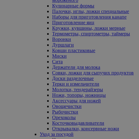
мороженого
Кулинарные формы
Палочки, иглы, ложки специальные
Наборы для приготовления канапе
Приготовление яиц
Кружки, кувшины, ложки мерные
Термометры, спиртометры, таймеры
Воронки
Дуршлаги
Ковши пластиковые
Миски
Сита
Держатели для молока
Совки, ложки для сыпучих продуктов
Доски разделочные
Терки и измельчители
Молотки, тендерайзеры
Ножи, топоры, ножницы
Аксессуары для ножей
Овощечистки
Рыбочистки
Орехоколы
Косточковыдавливатели
Открывалки, консервные ножи
Уход за посудой