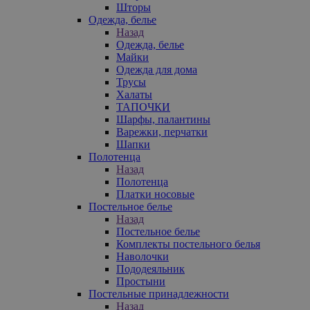
Шторы
Одежда, белье
Назад
Одежда, белье
Майки
Одежда для дома
Трусы
Халаты
ТАПОЧКИ
Шарфы, палантины
Варежки, перчатки
Шапки
Полотенца
Назад
Полотенца
Платки носовые
Постельное белье
Назад
Постельное белье
Комплекты постельного белья
Наволочки
Пододеяльник
Простыни
Постельные принадлежности
Назад