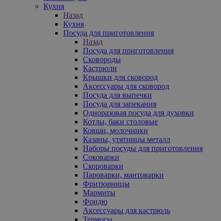
Кухня
Назад
Кухня
Посуда для приготовления
Назад
Посуда для приготовления
Сковороды
Кастрюли
Крышки для сковород
Аксессуары для сковород
Посуда для выпечки
Посуда для запекания
Одноразовая посуда для духовки
Котлы, баки столовые
Ковши, молочники
Казаны, утятницы металл
Наборы посуды для приготовления
Соковарки
Скороварки
Пароварки, мантоварки
Фритюрницы
Мармиты
Фондю
Аксессуары для кастрюль
Термосы