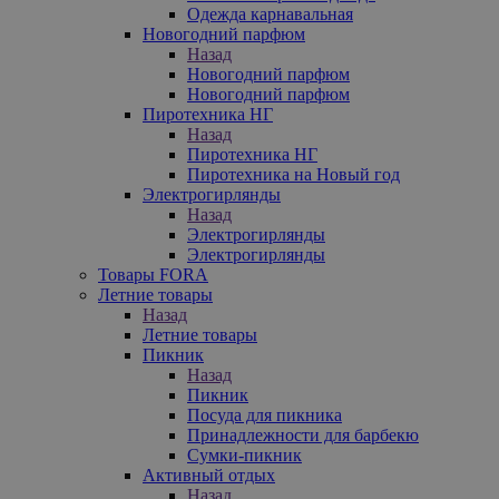
Одежда карнавальная
Новогодний парфюм
Назад
Новогодний парфюм
Новогодний парфюм
Пиротехника НГ
Назад
Пиротехника НГ
Пиротехника на Новый год
Электрогирлянды
Назад
Электрогирлянды
Электрогирлянды
Товары FORA
Летние товары
Назад
Летние товары
Пикник
Назад
Пикник
Посуда для пикника
Принадлежности для барбекю
Сумки-пикник
Активный отдых
Назад