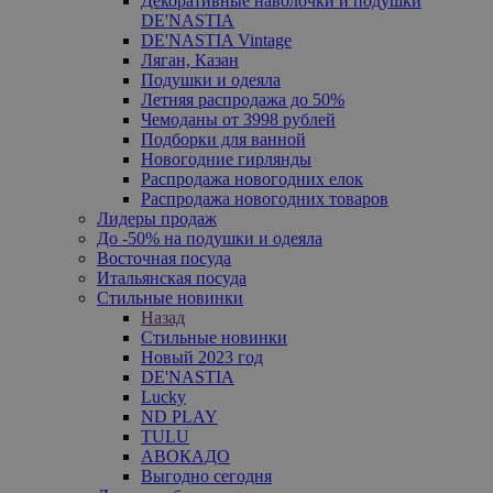
Декоративные наволочки и подушки
DE'NASTIA
DE'NASTIA Vintage
Ляган, Казан
Подушки и одеяла
Летняя распродажа до 50%
Чемоданы от 3998 рублей
Подборки для ванной
Новогодние гирлянды
Распродажа новогодних елок
Распродажа новогодних товаров
Лидеры продаж
До -50% на подушки и одеяла
Восточная посуда
Итальянская посуда
Стильные новинки
Назад
Стильные новинки
Новый 2023 год
DE'NASTIA
Lucky
ND PLAY
TULU
АВОКАДО
Выгодно сегодня