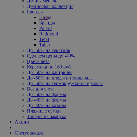
Дачная мебель
Джинсовая коллекция
Бренды
Назад
Бренды
Polaris
Redmond
Tefal
Taller
До -50% на текстиль
Сдуваем цены до -40%
Цвета лета
Керамика по 169 руб
До -50% на кастрюли
До -50% на пледы и покрывала
До -50% на термокружки и термосы
Все для уюта
До -50% на формы
До -40% на формы
До -40% на казаны
Пляжные сумки
Товары из бамбука
Акции
Статус заказа