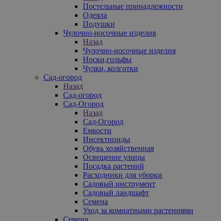
Постельные принадлежности
Одеяла
Подушки
Чулочно-носочные изделия
Назад
Чулочно-носочные изделия
Носки,гольфы
Чулки, колготки
Сад-огород
Назад
Сад-огород
Сад-Огород
Назад
Сад-Огород
Емкости
Инсектициды
Обувь хозяйственная
Освещение улицы
Посадка растений
Расходники для уборки
Садовый инструмент
Садовый ландшафт
Семена
Уход за комнатными растениями
Семена