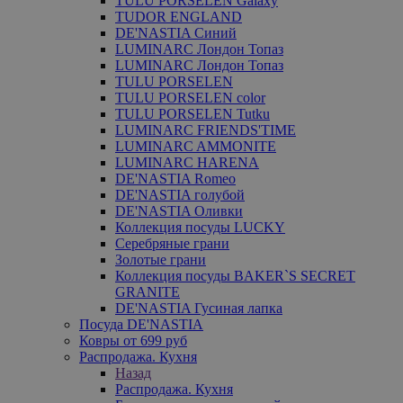
TULU PORSELEN Galaxy
TUDOR ENGLAND
DE'NASTIA Синий
LUMINARC Лондон Топаз
LUMINARC Лондон Топаз
TULU PORSELEN
TULU PORSELEN color
TULU PORSELEN Tutku
LUMINARC FRIENDS'TIME
LUMINARC AMMONITE
LUMINARC HARENA
DE'NASTIA Romeo
DE'NASTIA голубой
DE'NASTIA Оливки
Коллекция посуды LUCKY
Серебряные грани
Золотые грани
Коллекция посуды BAKER`S SECRET
GRANITE
DE'NASTIA Гусиная лапка
Посуда DE'NASTIA
Ковры от 699 руб
Распродажа. Кухня
Назад
Распродажа. Кухня