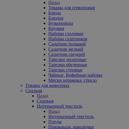
Назад
Товары для сервировки
Блюда
Блюдца
Бульонницы
Кружки
Наборы столовые
Наборы салатников
Салатник большой
Салатник мелкий
Салатник средний
Тарелки десертные
Тарелки обеденные
Тарелки суповые
Чайные, Кофейные наборы
Миски керамика, стекло
Товары для животных
Спальня
Назад
Спальня
Интерьерный текстиль
Назад
Интерьерный текстиль
Пледы
Покрывала, наволочки