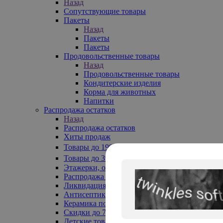
Назад
Сопутствующие товары
Пакеты
Назад
Пакеты
Пакеты
Продовольственные товары
Назад
Продовольственные товары
Кондитерские изделия
Корма для животных
Напитки
Распродажа остатков
Назад
Распродажа остатков
Хиты продаж
Товары до 199₽
Товары до 399₽
Этажерки, обувницы
Распродажа текстиля до -50%
Ликвидация до -70%
Антисептики
Керамика по 129 руб
Скидки до 70%
Детские товары