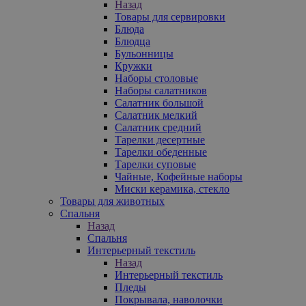
Назад
Товары для сервировки
Блюда
Блюдца
Бульонницы
Кружки
Наборы столовые
Наборы салатников
Салатник большой
Салатник мелкий
Салатник средний
Тарелки десертные
Тарелки обеденные
Тарелки суповые
Чайные, Кофейные наборы
Миски керамика, стекло
Товары для животных
Спальня
Назад
Спальня
Интерьерный текстиль
Назад
Интерьерный текстиль
Пледы
Покрывала, наволочки