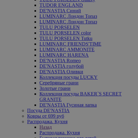
TUDOR ENGLAND
DE'NASTIA Синий
LUMINARC Лондон Топаз
LUMINARC Лондон Топаз
TULU PORSELEN
TULU PORSELEN color
TULU PORSELEN Tutku
LUMINARC FRIENDS'TIME
LUMINARC AMMONITE
LUMINARC HARENA
DE'NASTIA Romeo
DE'NASTIA голубой
DE'NASTIA Оливки
Коллекция посуды LUCKY
Серебряные грани
Золотые грани
Коллекция посуды BAKER`S SECRET
GRANITE
DE'NASTIA Гусиная лапка
Посуда DE'NASTIA
Ковры от 699 руб
Распродажа. Кухня
Назад
Распродажа. Кухня