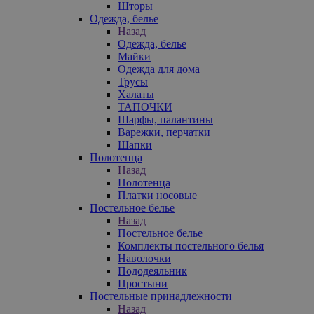
Шторы
Одежда, белье
Назад
Одежда, белье
Майки
Одежда для дома
Трусы
Халаты
ТАПОЧКИ
Шарфы, палантины
Варежки, перчатки
Шапки
Полотенца
Назад
Полотенца
Платки носовые
Постельное белье
Назад
Постельное белье
Комплекты постельного белья
Наволочки
Пододеяльник
Простыни
Постельные принадлежности
Назад