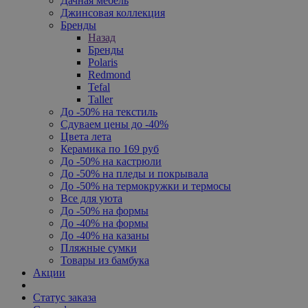
Дачная мебель
Джинсовая коллекция
Бренды
Назад
Бренды
Polaris
Redmond
Tefal
Taller
До -50% на текстиль
Сдуваем цены до -40%
Цвета лета
Керамика по 169 руб
До -50% на кастрюли
До -50% на пледы и покрывала
До -50% на термокружки и термосы
Все для уюта
До -50% на формы
До -40% на формы
До -40% на казаны
Пляжные сумки
Товары из бамбука
Акции
Статус заказа