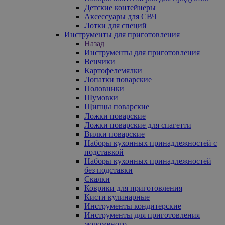
Детские контейнеры
Аксессуары для СВЧ
Лотки для специй
Инструменты для приготовления
Назад
Инструменты для приготовления
Венчики
Картофелемялки
Лопатки поварские
Половники
Шумовки
Щипцы поварские
Ложки поварские
Ложки поварские для спагетти
Вилки поварские
Наборы кухонных принадлежностей с
подставкой
Наборы кухонных принадлежностей
без подставки
Скалки
Коврики для приготовления
Кисти кулинарные
Инструменты кондитерские
Инструменты для приготовления
мороженого