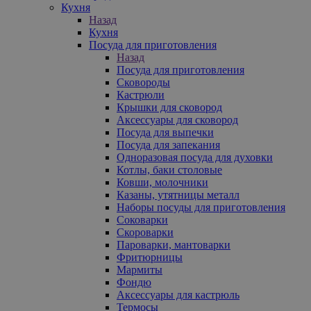
Кухня
Назад
Кухня
Посуда для приготовления
Назад
Посуда для приготовления
Сковороды
Кастрюли
Крышки для сковород
Аксессуары для сковород
Посуда для выпечки
Посуда для запекания
Одноразовая посуда для духовки
Котлы, баки столовые
Ковши, молочники
Казаны, утятницы металл
Наборы посуды для приготовления
Соковарки
Скороварки
Пароварки, мантоварки
Фритюрницы
Мармиты
Фондю
Аксессуары для кастрюль
Термосы