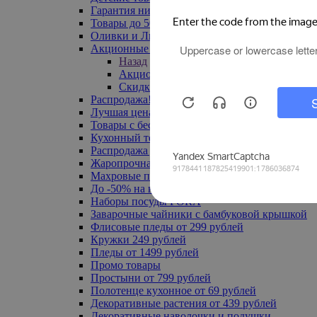
Гарантия низкой цены
Товары до 500 руб
Оливки и Лимоны
Акционные товары
Назад
Акционные товары
Скидка 20% по промокоду
Распродажа! Ульяновск до -70%
Лучшая цена
Товары с бесплатной доставкой
Кухонный текстиль
Распродажа до -50%
Жаропрочная посуда
Махровые полотенца
До -50% на ковры
Наборы посуды FORA
Заварочные чайники с бамбуковой крышкой
Флисовые пледы от 299 рублей
Кружки 249 рублей
Пледы от 1499 рублей
Промо товары
Простыни от 799 рублей
Полотенце кухонное от 69 рублей
Декоративные растения от 439 рублей
Декоративные наволочки и подушки