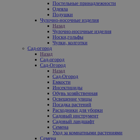
Постельные принадлежности
Одеяла
Подушки
Чулочно-носочные изделия
Назад
Чулочно-носочные изделия
Носки,гольфы
Чулки, колготки
Сад-огород
Назад
Сад-огород
Сад-Огород
Назад
Сад-Огород
Емкости
Инсектициды
Обувь хозяйственная
Освещение улицы
Посадка растений
Расходники для уборки
Садовый инструмент
Садовый ландшафт
Семена
Уход за комнатными растениями
Семена