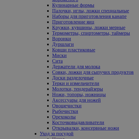
Кулинарные формы
Палочки, иглы, ложки специальные
Наборы для приготовления канапе
Приготовление яиц
Кружки, кувшины, ложки мерные
Термометры, спиртометры, таймеры
Воронки
Дуршлаги
Ковши пластиковые
Миски
Сита
Держатели для молока
Совки, ложки для сыпучих продуктов
Доски разделочные
Терки и измельчители
Молотки, тендерайзеры
Ножи, топоры, ножницы
Аксессуары для ножей
Овощечистки
Рыбочистки
Орехоколы
Косточковыдавливатели
Открывалки, консервные ножи
Уход за посудой