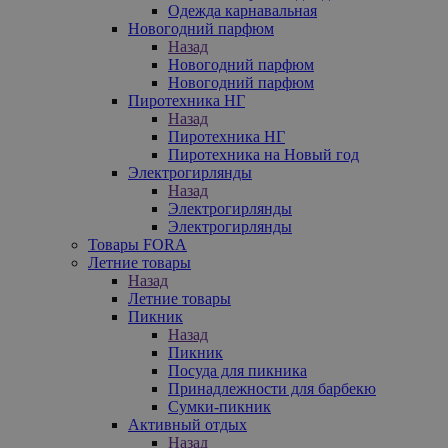
Одежда карнавальная
Новогодний парфюм
Назад
Новогодний парфюм
Новогодний парфюм
Пиротехника НГ
Назад
Пиротехника НГ
Пиротехника на Новый год
Электрогирлянды
Назад
Электрогирлянды
Электрогирлянды
Товары FORA
Летние товары
Назад
Летние товары
Пикник
Назад
Пикник
Посуда для пикника
Принадлежности для барбекю
Сумки-пикник
Активный отдых
Назад