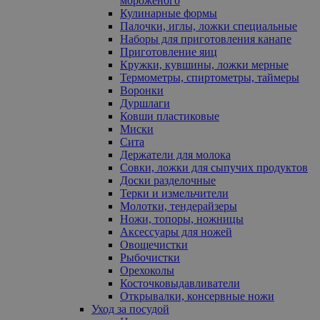
мороженого
Кулинарные формы
Палочки, иглы, ложки специальные
Наборы для приготовления канапе
Приготовление яиц
Кружки, кувшины, ложки мерные
Термометры, спиртометры, таймеры
Воронки
Дуршлаги
Ковши пластиковые
Миски
Сита
Держатели для молока
Совки, ложки для сыпучих продуктов
Доски разделочные
Терки и измельчители
Молотки, тендерайзеры
Ножи, топоры, ножницы
Аксессуары для ножей
Овощечистки
Рыбочистки
Орехоколы
Косточковыдавливатели
Открывалки, консервные ножи
Уход за посудой