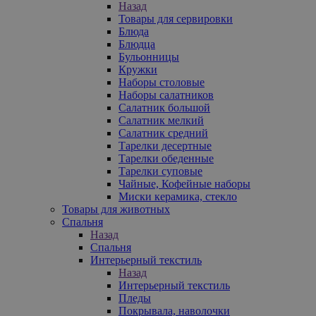
Назад
Товары для сервировки
Блюда
Блюдца
Бульонницы
Кружки
Наборы столовые
Наборы салатников
Салатник большой
Салатник мелкий
Салатник средний
Тарелки десертные
Тарелки обеденные
Тарелки суповые
Чайные, Кофейные наборы
Миски керамика, стекло
Товары для животных
Спальня
Назад
Спальня
Интерьерный текстиль
Назад
Интерьерный текстиль
Пледы
Покрывала, наволочки