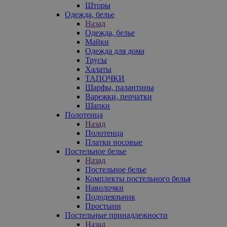
Шторы
Одежда, белье
Назад
Одежда, белье
Майки
Одежда для дома
Трусы
Халаты
ТАПОЧКИ
Шарфы, палантины
Варежки, перчатки
Шапки
Полотенца
Назад
Полотенца
Платки носовые
Постельное белье
Назад
Постельное белье
Комплекты постельного белья
Наволочки
Пододеяльник
Простыни
Постельные принадлежности
Назад