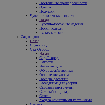
Постельные принадлежности
Одеяла
Подушки
Чулочно-носочные изделия
Назад
Чулочно-носочные изделия
Носки,гольфы
Чулки, колготки
Сад-огород
Назад
Сад-огород
Сад-Огород
Назад
Сад-Огород
Емкости
Инсектициды
Обувь хозяйственная
Освещение улицы
Посадка растений
Расходники для уборки
Садовый инструмент
Садовый ландшафт
Семена
Уход за комнатными растениями
Семена