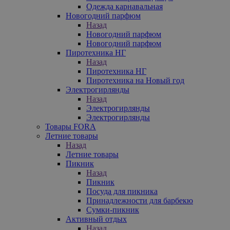
Одежда карнавальная
Новогодний парфюм
Назад
Новогодний парфюм
Новогодний парфюм
Пиротехника НГ
Назад
Пиротехника НГ
Пиротехника на Новый год
Электрогирлянды
Назад
Электрогирлянды
Электрогирлянды
Товары FORA
Летние товары
Назад
Летние товары
Пикник
Назад
Пикник
Посуда для пикника
Принадлежности для барбекю
Сумки-пикник
Активный отдых
Назад