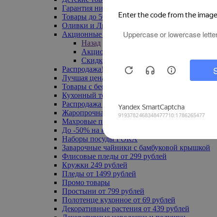
Гарантия низкой цены
Товары до 500 руб
Оливки и Лимоны
Акционные товары
Назад
Акционные товары
Скидка 20% по промокоду
Распродажа! Ульяновск до -70%
Лучшая цена
Товары с бесплатной доставкой
Кухонный текстиль
Распродажа до -50%
Жаропрочная посуда
Махровые полотенца
До -50% на ковры
Наборы посуды FORA
Заварочные чайники с бамбуковой крышкой
Флисовые пледы от 299 рублей
Кружки 249 рублей
Пледы от 1499 рублей
Промо товары
Простыни от 799 рублей
Полотенце кухонное от 69 рублей
Декоративные растения от 439 рублей