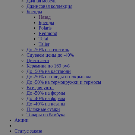
Дачная мебель
Джинсовая коллекция
Бренды
Назад
Бренды
Polaris
Redmond
Tefal
Taller
До -50% на текстиль
Сдуваем цены до -40%
Цвета лета
Керамика по 169 руб
До -50% на кастрюли
До -50% на пледы и покрывала
До -50% на термокружки и термосы
Все для уюта
До -50% на формы
До -40% на формы
До -40% на казаны
Пляжные сумки
Товары из бамбука
Акции
Статус заказа