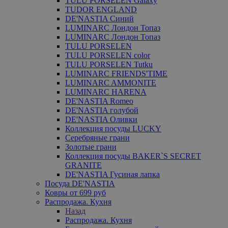
TULU PORSELEN Galaxy
TUDOR ENGLAND
DE'NASTIA Синий
LUMINARC Лондон Топаз
LUMINARC Лондон Топаз
TULU PORSELEN
TULU PORSELEN color
TULU PORSELEN Tutku
LUMINARC FRIENDS'TIME
LUMINARC AMMONITE
LUMINARC HARENA
DE'NASTIA Romeo
DE'NASTIA голубой
DE'NASTIA Оливки
Коллекция посуды LUCKY
Серебряные грани
Золотые грани
Коллекция посуды BAKER`S SECRET
GRANITE
DE'NASTIA Гусиная лапка
Посуда DE'NASTIA
Ковры от 699 руб
Распродажа. Кухня
Назад
Распродажа. Кухня