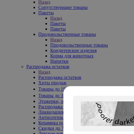
Назад
Сопутствующие товары
Пакеты
Назад
Пакеты
Пакеты
Продовольственные товары
Назад
Продовольственные товары
Кондитерские изделия
Корма для животных
Напитки
Распродажа остатков
Назад
Распродажа остатков
Хиты продаж
Товары до 199₽
Товары до 399₽
Этажерки, обувницы
Распродажа текстиля до -50%
Ликвидация до -70%
Антисептики
Керамика по 129 руб
Скидки до 70%
Детские товары