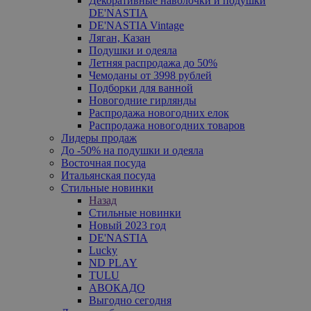
Декоративные наволочки и подушки
DE'NASTIA
DE'NASTIA Vintage
Ляган, Казан
Подушки и одеяла
Летняя распродажа до 50%
Чемоданы от 3998 рублей
Подборки для ванной
Новогодние гирлянды
Распродажа новогодних елок
Распродажа новогодних товаров
Лидеры продаж
До -50% на подушки и одеяла
Восточная посуда
Итальянская посуда
Стильные новинки
Назад
Стильные новинки
Новый 2023 год
DE'NASTIA
Lucky
ND PLAY
TULU
АВОКАДО
Выгодно сегодня