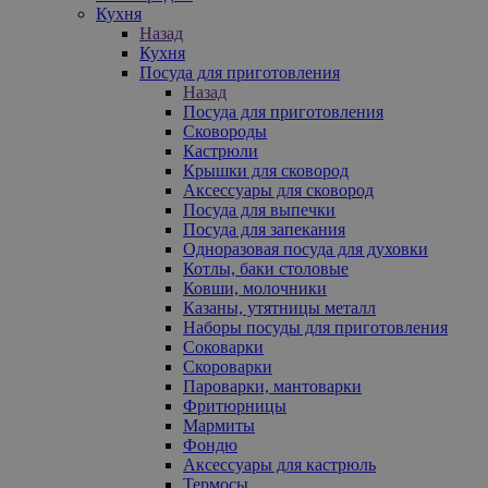
Кухня
Назад
Кухня
Посуда для приготовления
Назад
Посуда для приготовления
Сковороды
Кастрюли
Крышки для сковород
Аксессуары для сковород
Посуда для выпечки
Посуда для запекания
Одноразовая посуда для духовки
Котлы, баки столовые
Ковши, молочники
Казаны, утятницы металл
Наборы посуды для приготовления
Соковарки
Скороварки
Пароварки, мантоварки
Фритюрницы
Мармиты
Фондю
Аксессуары для кастрюль
Термосы