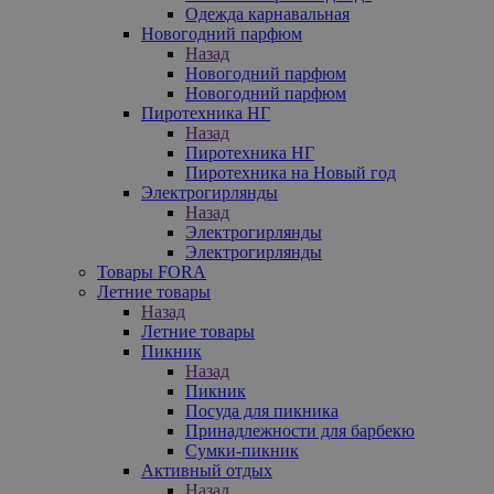
Одежда карнавальная
Новогодний парфюм
Назад
Новогодний парфюм
Новогодний парфюм
Пиротехника НГ
Назад
Пиротехника НГ
Пиротехника на Новый год
Электрогирлянды
Назад
Электрогирлянды
Электрогирлянды
Товары FORA
Летние товары
Назад
Летние товары
Пикник
Назад
Пикник
Посуда для пикника
Принадлежности для барбекю
Сумки-пикник
Активный отдых
Назад