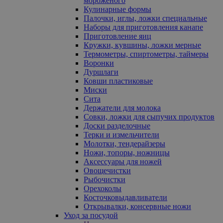
мороженого
Кулинарные формы
Палочки, иглы, ложки специальные
Наборы для приготовления канапе
Приготовление яиц
Кружки, кувшины, ложки мерные
Термометры, спиртометры, таймеры
Воронки
Дуршлаги
Ковши пластиковые
Миски
Сита
Держатели для молока
Совки, ложки для сыпучих продуктов
Доски разделочные
Терки и измельчители
Молотки, тендерайзеры
Ножи, топоры, ножницы
Аксессуары для ножей
Овощечистки
Рыбочистки
Орехоколы
Косточковыдавливатели
Открывалки, консервные ножи
Уход за посудой