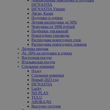
Декоративные наволочки и подушки
DE'NASTIA
DE'NASTIA Vintage
Ляган, Казан
Подушки и одеяла
Летняя распродажа до 50%
Чемоданы от 3998 рублей
Подборки для ванной
Новогодние гирлянды
Распродажа новогодних елок
Распродажа новогодних товаров
Лидеры продаж
До -50% на подушки и одеяла
Восточная посуда
Итальянская посуда
Стильные новинки
Назад
Стильные новинки
Новый 2023 год
DE'NASTIA
Lucky
ND PLAY
TULU
АВОКАДО
Выгодно сегодня