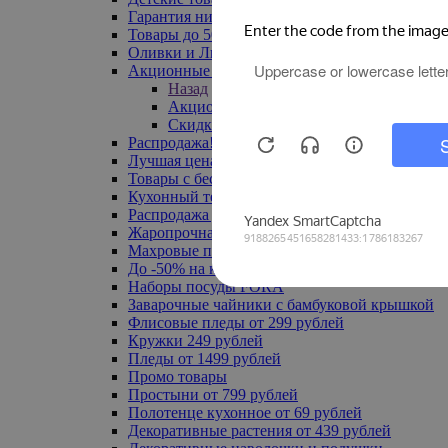
Гарантия низкой цены
Товары до 500 руб
Оливки и Лимоны
Акционные товары
Назад
Акционные товары
Скидка 20% по промокоду
Распродажа! Ульяновск до -70%
Лучшая цена
Товары с бесплатной доставкой
Кухонный текстиль
Распродажа до -50%
Жаропрочная посуда
Махровые полотенца
До -50% на ковры
Наборы посуды FORA
Заварочные чайники с бамбуковой крышкой
Флисовые пледы от 299 рублей
Кружки 249 рублей
Пледы от 1499 рублей
Промо товары
Простыни от 799 рублей
Полотенце кухонное от 69 рублей
Декоративные растения от 439 рублей