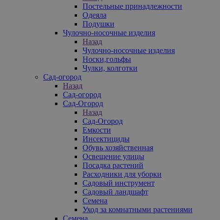
Постельные принадлежности
Одеяла
Подушки
Чулочно-носочные изделия
Назад
Чулочно-носочные изделия
Носки,гольфы
Чулки, колготки
Сад-огород
Назад
Сад-огород
Сад-Огород
Назад
Сад-Огород
Емкости
Инсектициды
Обувь хозяйственная
Освещение улицы
Посадка растений
Расходники для уборки
Садовый инструмент
Садовый ландшафт
Семена
Уход за комнатными растениями
Семена