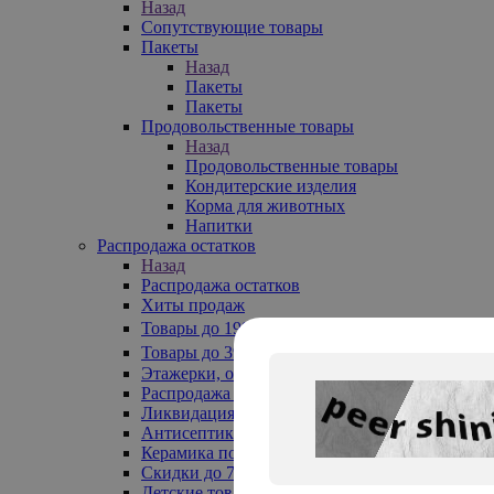
Назад
Сопутствующие товары
Пакеты
Назад
Пакеты
Пакеты
Продовольственные товары
Назад
Продовольственные товары
Кондитерские изделия
Корма для животных
Напитки
Распродажа остатков
Назад
Распродажа остатков
Хиты продаж
Товары до 199₽
Товары до 399₽
Этажерки, обувницы
Распродажа текстиля до -50%
Ликвидация до -70%
Антисептики
Керамика по 129 руб
Скидки до 70%
Детские товары