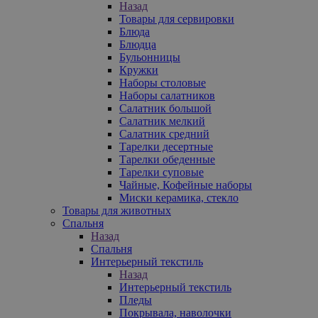
Назад
Товары для сервировки
Блюда
Блюдца
Бульонницы
Кружки
Наборы столовые
Наборы салатников
Салатник большой
Салатник мелкий
Салатник средний
Тарелки десертные
Тарелки обеденные
Тарелки суповые
Чайные, Кофейные наборы
Миски керамика, стекло
Товары для животных
Спальня
Назад
Спальня
Интерьерный текстиль
Назад
Интерьерный текстиль
Пледы
Покрывала, наволочки