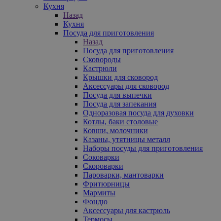
Кухня
Назад
Кухня
Посуда для приготовления
Назад
Посуда для приготовления
Сковороды
Кастрюли
Крышки для сковород
Аксессуары для сковород
Посуда для выпечки
Посуда для запекания
Одноразовая посуда для духовки
Котлы, баки столовые
Ковши, молочники
Казаны, утятницы металл
Наборы посуды для приготовления
Соковарки
Скороварки
Пароварки, мантоварки
Фритюрницы
Мармиты
Фондю
Аксессуары для кастрюль
Термосы