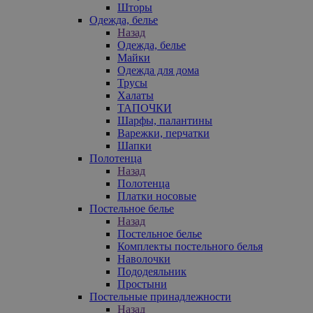
Шторы
Одежда, белье
Назад
Одежда, белье
Майки
Одежда для дома
Трусы
Халаты
ТАПОЧКИ
Шарфы, палантины
Варежки, перчатки
Шапки
Полотенца
Назад
Полотенца
Платки носовые
Постельное белье
Назад
Постельное белье
Комплекты постельного белья
Наволочки
Пододеяльник
Простыни
Постельные принадлежности
Назад