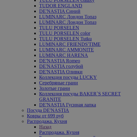
TULU PORSELEN Galaxy
TUDOR ENGLAND
DE'NASTIA Синий
LUMINARC Лондон Топаз
LUMINARC Лондон Топаз
TULU PORSELEN
TULU PORSELEN color
TULU PORSELEN Tutku
LUMINARC FRIENDS'TIME
LUMINARC AMMONITE
LUMINARC HARENA
DE'NASTIA Romeo
DE'NASTIA голубой
DE'NASTIA Оливки
Коллекция посуды LUCKY
Серебряные грани
Золотые грани
Коллекция посуды BAKER`S SECRET
GRANITE
DE'NASTIA Гусиная лапка
Посуда DE'NASTIA
Ковры от 699 руб
Распродажа. Кухня
Назад
Распродажа. Кухня