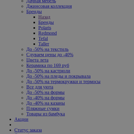
Дачная мебель
Джинсовая коллекция
Бренды
Назад
Бренды
Polaris
Redmond
Tefal
Taller
До -50% на текстиль
Сдуваем цены до -40%
Цвета лета
Керамика по 169 руб
До -50% на кастрюли
До -50% на пледы и покрывала
До -50% на термокружки и термосы
Все для уюта
До -50% на формы
До -40% на формы
До -40% на казаны
Пляжные сумки
Товары из бамбука
Акции
Статус заказа