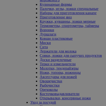
мороженого
Кулинарные формы
Палочки, иглы, ложки специальные
Наборы для приготовления канапе
Приготовление яиц
Кружки, кувшины, ложки мерные
Термометры, спиртометры, таймеры
Воронки
Дуршлаги
Ковши пластиковые
Миски
Сита
Держатели для молока
Совки, ложки для сыпучих продуктов
Доски разделочные
Терки и измельчители
Молотки, тендерайзеры
Ножи, топоры, ножницы
Аксессуары для ножей
Овощечистки
Рыбочистки
Орехоколы
Косточковыдавливатели
Открывалки, консервные ножи
Уход за посудой