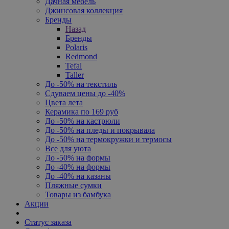
Дачная мебель
Джинсовая коллекция
Бренды
Назад
Бренды
Polaris
Redmond
Tefal
Taller
До -50% на текстиль
Сдуваем цены до -40%
Цвета лета
Керамика по 169 руб
До -50% на кастрюли
До -50% на пледы и покрывала
До -50% на термокружки и термосы
Все для уюта
До -50% на формы
До -40% на формы
До -40% на казаны
Пляжные сумки
Товары из бамбука
Акции
Статус заказа