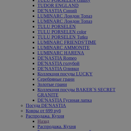
TULU PORSELEN Galaxy
TUDOR ENGLAND
DE'NASTIA Синий
LUMINARC Лондон Топаз
LUMINARC Лондон Топаз
TULU PORSELEN
TULU PORSELEN color
TULU PORSELEN Tutku
LUMINARC FRIENDS'TIME
LUMINARC AMMONITE
LUMINARC HARENA
DE'NASTIA Romeo
DE'NASTIA голубой
DE'NASTIA Оливки
Коллекция посуды LUCKY
Серебряные грани
Золотые грани
Коллекция посуды BAKER`S SECRET
GRANITE
DE'NASTIA Гусиная лапка
Посуда DE'NASTIA
Ковры от 699 руб
Распродажа. Кухня
Назад
Распродажа. Кухня