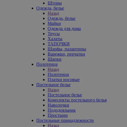
Шторы
Одежда, белье
Назад
Одежда, белье
Майки
Одежда для дома
Трусы
Халаты
ТАПОЧКИ
Шарфы, палантины
Варежки, перчатки
Шапки
Полотенца
Назад
Полотенца
Платки носовые
Постельное белье
Назад
Постельное белье
Комплекты постельного белья
Наволочки
Пододеяльник
Простыни
Постельные принадлежности
Назад