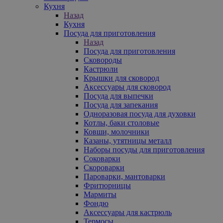
Кухня
Назад
Кухня
Посуда для приготовления
Назад
Посуда для приготовления
Сковороды
Кастрюли
Крышки для сковород
Аксессуары для сковород
Посуда для выпечки
Посуда для запекания
Одноразовая посуда для духовки
Котлы, баки столовые
Ковши, молочники
Казаны, утятницы металл
Наборы посуды для приготовления
Соковарки
Скороварки
Пароварки, мантоварки
Фритюрницы
Мармиты
Фондю
Аксессуары для кастрюль
Термосы