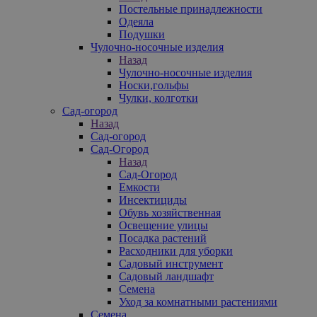
Постельные принадлежности
Одеяла
Подушки
Чулочно-носочные изделия
Назад
Чулочно-носочные изделия
Носки,гольфы
Чулки, колготки
Сад-огород
Назад
Сад-огород
Сад-Огород
Назад
Сад-Огород
Емкости
Инсектициды
Обувь хозяйственная
Освещение улицы
Посадка растений
Расходники для уборки
Садовый инструмент
Садовый ландшафт
Семена
Уход за комнатными растениями
Семена