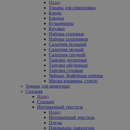
Назад
Товары для сервировки
Блюда
Блюдца
Бульонницы
Кружки
Наборы столовые
Наборы салатников
Салатник большой
Салатник мелкий
Салатник средний
Тарелки десертные
Тарелки обеденные
Тарелки суповые
Чайные, Кофейные наборы
Миски керамика, стекло
Товары для животных
Спальня
Назад
Спальня
Интерьерный текстиль
Назад
Интерьерный текстиль
Пледы
Покрывала, наволочки