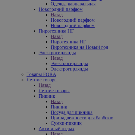
Одежда карнавальная
Новогодний парфюм
Назад
Новогодний парфюм
Новогодний парфюм
Пиротехника НГ
Назад
Пиротехника НГ
Пиротехника на Новый год
Электрогирлянды
Назад
Электрогирлянды
Электрогирлянды
Товары FORA
Летние товары
Назад
Летние товары
Пикник
Назад
Пикник
Посуда для пикника
Принадлежности для барбекю
Сумки-пикник
Активный отдых
Назад