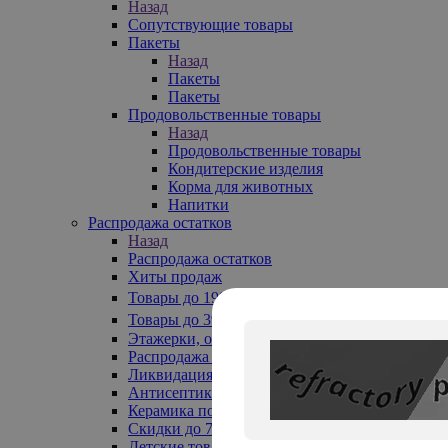
Назад
Сопутствующие товары
Пакеты
Назад
Пакеты
Пакеты
Продовольственные товары
Назад
Продовольственные товары
Кондитерские изделия
Корма для животных
Напитки
Распродажа остатков
Назад
Распродажа остатков
Хиты продаж
Товары до 199₽
Товары до 399₽
Этажерки, обувницы
Распродажа текстиля до -50%
Ликвидация до -70%
Антисептики
Керамика по 129 руб
Скидки до 70%
Детские товары