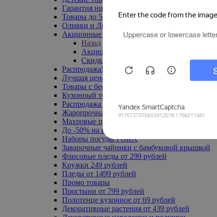
Гарантия низкой цены
Товары до 500 руб
Оливки и Лимоны
Акционные товары
Назад
Акционные товары
Скидка 20% по промокоду
Распродажа! Ульяновск до -70%
Лучшая цена
Товары с бесплатной доставкой
Кухонный текстиль
Распродажа до -50%
Жаропрочная посуда
Махровые полотенца
До -50% на ковры
Наборы посуды FORA
Заварочные чайники с бамбуковой крышкой
Флисовые пледы от 299 рублей
Кружки 249 рублей
Пледы от 1499 рублей
Промо товары
Простыни от 799 рублей
Полотенце кухонное от 69 рублей
Декоративные растения от 439 рублей