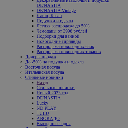
Декоративные наволочки и подушки
DE'NASTIA
DE'NASTIA Vintage
Ляган, Казан
Подушки и одеяла
Летняя распродажа до 50%
Чемоданы от 3998 рублей
Подборки для ванной
Новогодние гирлянды
Распродажа новогодних елок
Распродажа новогодних товаров
Лидеры продаж
До -50% на подушки и одеяла
Восточная посуда
Итальянская посуда
Стильные новинки
Назад
Стильные новинки
Новый 2023 год
DE'NASTIA
Lucky
ND PLAY
TULU
АВОКАДО
Выгодно сегодня