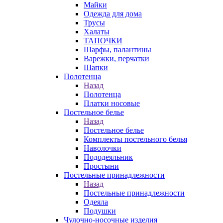
Майки
Одежда для дома
Трусы
Халаты
ТАПОЧКИ
Шарфы, палантины
Варежки, перчатки
Шапки
Полотенца
Назад
Полотенца
Платки носовые
Постельное белье
Назад
Постельное белье
Комплекты постельного белья
Наволочки
Пододеяльник
Простыни
Постельные принадлежности
Назад
Постельные принадлежности
Одеяла
Подушки
Чулочно-носочные изделия