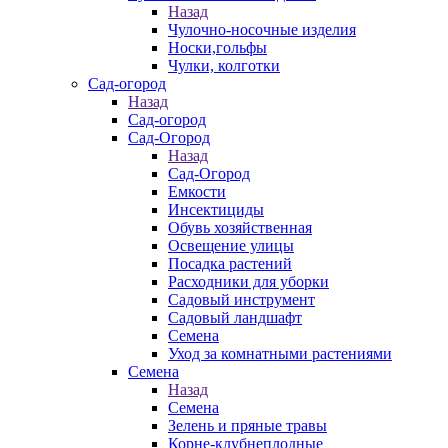
Назад
Чулочно-носочные изделия
Носки,гольфы
Чулки, колготки
Сад-огород
Назад
Сад-огород
Сад-Огород
Назад
Сад-Огород
Емкости
Инсектициды
Обувь хозяйственная
Освещение улицы
Посадка растений
Расходники для уборки
Садовый инструмент
Садовый ландшафт
Семена
Уход за комнатными растениями
Семена
Назад
Семена
Зелень и пряные травы
Корне-клубнеплодные