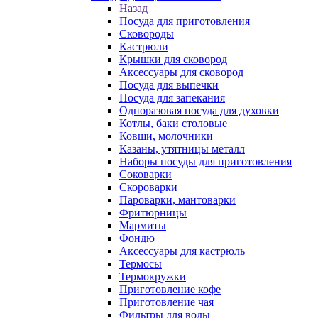
Назад
Посуда для приготовления
Сковороды
Кастрюли
Крышки для сковород
Аксессуары для сковород
Посуда для выпечки
Посуда для запекания
Одноразовая посуда для духовки
Котлы, баки столовые
Ковши, молочники
Казаны, утятницы металл
Наборы посуды для приготовления
Соковарки
Скороварки
Пароварки, мантоварки
Фритюрницы
Мармиты
Фондю
Аксессуары для кастрюль
Термосы
Термокружки
Приготовление кофе
Приготовление чая
Фильтры для воды