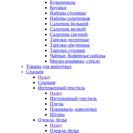
Бульонницы
Кружки
Наборы столовые
Наборы салатников
Салатник большой
Салатник мелкий
Салатник средний
Тарелки десертные
Тарелки обеденные
Тарелки суповые
Чайные, Кофейные наборы
Миски керамика, стекло
Товары для животных
Спальня
Назад
Спальня
Интерьерный текстиль
Назад
Интерьерный текстиль
Пледы
Покрывала, наволочки
Шторы
Одежда, белье
Назад
Одежда, белье