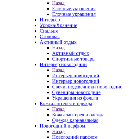
Назад
Елочные украшения
Елочные украшения
Интерьер
Уборка/Хранение
Спальня
Столовая
Активный отдых
Назад
Активный отдых
Спортивные товары
Интерьер новогодний
Назад
Интерьер новогодний
Интерьер новогодний
Свечи, подсвечники новогодние
Сувениры новогодние
Украшения из фольги
Кожгалантерея и одежда
Назад
Кожгалантерея и одежда
Одежда карнавальная
Новогодний парфюм
Назад
Новогодний парфюм