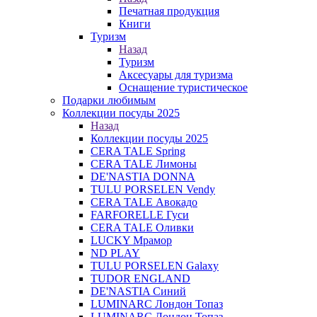
Печатная продукция
Книги
Туризм
Назад
Туризм
Аксесуары для туризма
Оснащение туристическое
Подарки любимым
Коллекции посуды 2025
Назад
Коллекции посуды 2025
CERA TALE Spring
CERA TALE Лимоны
DE'NASTIA DONNA
TULU PORSELEN Vendy
CERA TALE Авокадо
FARFORELLE Гуси
CERA TALE Оливки
LUCKY Мрамор
ND PLAY
TULU PORSELEN Galaxy
TUDOR ENGLAND
DE'NASTIA Синий
LUMINARC Лондон Топаз
LUMINARC Лондон Топаз