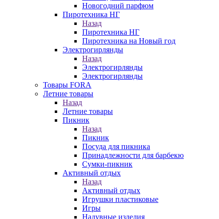
Новогодний парфюм
Пиротехника НГ
Назад
Пиротехника НГ
Пиротехника на Новый год
Электрогирлянды
Назад
Электрогирлянды
Электрогирлянды
Товары FORA
Летние товары
Назад
Летние товары
Пикник
Назад
Пикник
Посуда для пикника
Принадлежности для барбекю
Сумки-пикник
Активный отдых
Назад
Активный отдых
Игрушки пластиковые
Игры
Надувные изделия