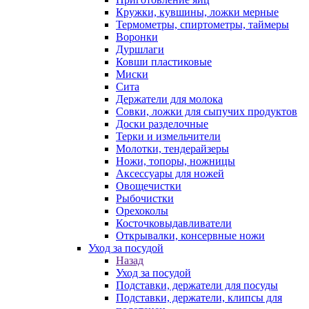
Кружки, кувшины, ложки мерные
Термометры, спиртометры, таймеры
Воронки
Дуршлаги
Ковши пластиковые
Миски
Сита
Держатели для молока
Совки, ложки для сыпучих продуктов
Доски разделочные
Терки и измельчители
Молотки, тендерайзеры
Ножи, топоры, ножницы
Аксессуары для ножей
Овощечистки
Рыбочистки
Орехоколы
Косточковыдавливатели
Открывалки, консервные ножи
Уход за посудой
Назад
Уход за посудой
Подставки, держатели для посуды
Подставки, держатели, клипсы для