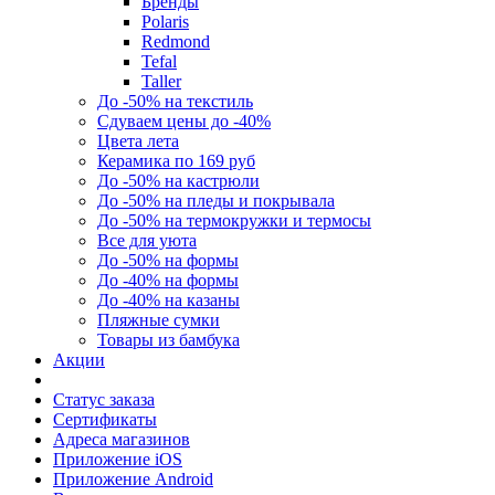
Бренды
Polaris
Redmond
Tefal
Taller
До -50% на текстиль
Сдуваем цены до -40%
Цвета лета
Керамика по 169 руб
До -50% на кастрюли
До -50% на пледы и покрывала
До -50% на термокружки и термосы
Все для уюта
До -50% на формы
До -40% на формы
До -40% на казаны
Пляжные сумки
Товары из бамбука
Акции
Статус заказа
Сертификаты
Адреса магазинов
Приложение iOS
Приложение Android