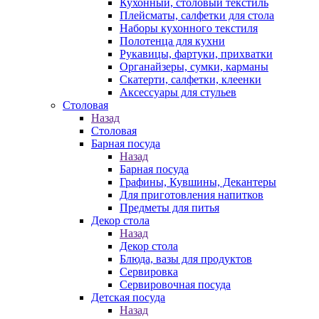
Кухонный, столовый текстиль
Плейсматы, салфетки для стола
Наборы кухонного текстиля
Полотенца для кухни
Рукавицы, фартуки, прихватки
Органайзеры, сумки, карманы
Скатерти, салфетки, клеенки
Аксессуары для стульев
Столовая
Назад
Столовая
Барная посуда
Назад
Барная посуда
Графины, Кувшины, Декантеры
Для приготовления напитков
Предметы для питья
Декор стола
Назад
Декор стола
Блюда, вазы для продуктов
Сервировка
Сервировочная посуда
Детская посуда
Назад