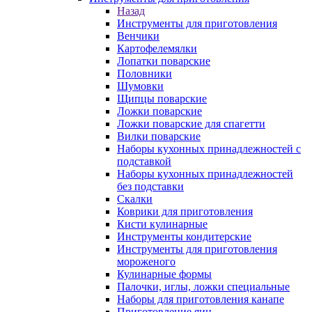
Назад
Инструменты для приготовления
Венчики
Картофелемялки
Лопатки поварские
Половники
Шумовки
Щипцы поварские
Ложки поварские
Ложки поварские для спагетти
Вилки поварские
Наборы кухонных принадлежностей с
подставкой
Наборы кухонных принадлежностей
без подставки
Скалки
Коврики для приготовления
Кисти кулинарные
Инструменты кондитерские
Инструменты для приготовления
мороженого
Кулинарные формы
Палочки, иглы, ложки специальные
Наборы для приготовления канапе
Приготовление яиц