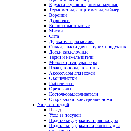
Кружки, кувшины, ложки мерные
Термометры, спиртометры, таймеры
Воронки
Дуршлаги
Ковши пластиковые
Миски
Сита
Держатели для молока
Совки, ложки для сыпучих продуктов
Доски разделочные
Терки и измельчители
Молотки, тендерайзеры
Ножи, топоры, ножницы
Аксессуары для ножей
Овощечистки
Рыбочистки
Орехоколы
Косточковыдавливатели
Открывалки, консервные ножи
Уход за посудой
Назад
Уход за посудой
Подставки, держатели для посуды
Подставки, держатели, клипсы для
полотенец