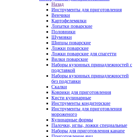
Назад
Инструменты для приготовления
Венчики
Картофелемялки
Лопатки поварские
Половники
Шумовки
Щипцы поварские
Ложки поварские
Ложки поварские для спагетти
Вилки поварские
Наборы кухонных принадлежностей с
подставкой
Наборы кухонных принадлежностей
без подставки
Скалки
Коврики для приготовления
Кисти кулинарные
Инструменты кондитерские
Инструменты для приготовления
мороженого
Кулинарные формы
Палочки, иглы, ложки специальные
Наборы для приготовления канапе
Приготовление яиц