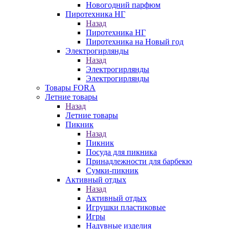
Новогодний парфюм
Пиротехника НГ
Назад
Пиротехника НГ
Пиротехника на Новый год
Электрогирлянды
Назад
Электрогирлянды
Электрогирлянды
Товары FORA
Летние товары
Назад
Летние товары
Пикник
Назад
Пикник
Посуда для пикника
Принадлежности для барбекю
Сумки-пикник
Активный отдых
Назад
Активный отдых
Игрушки пластиковые
Игры
Надувные изделия