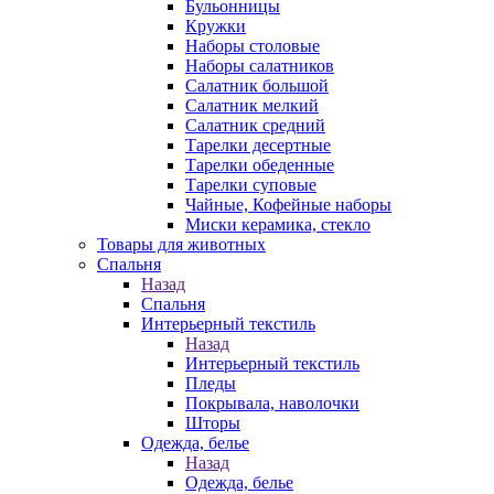
Бульонницы
Кружки
Наборы столовые
Наборы салатников
Салатник большой
Салатник мелкий
Салатник средний
Тарелки десертные
Тарелки обеденные
Тарелки суповые
Чайные, Кофейные наборы
Миски керамика, стекло
Товары для животных
Спальня
Назад
Спальня
Интерьерный текстиль
Назад
Интерьерный текстиль
Пледы
Покрывала, наволочки
Шторы
Одежда, белье
Назад
Одежда, белье