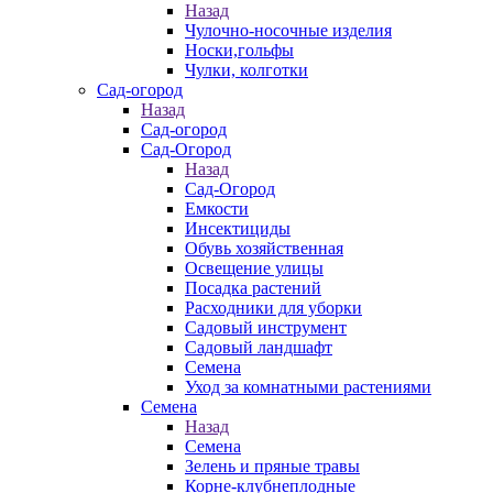
Назад
Чулочно-носочные изделия
Носки,гольфы
Чулки, колготки
Сад-огород
Назад
Сад-огород
Сад-Огород
Назад
Сад-Огород
Емкости
Инсектициды
Обувь хозяйственная
Освещение улицы
Посадка растений
Расходники для уборки
Садовый инструмент
Садовый ландшафт
Семена
Уход за комнатными растениями
Семена
Назад
Семена
Зелень и пряные травы
Корне-клубнеплодные