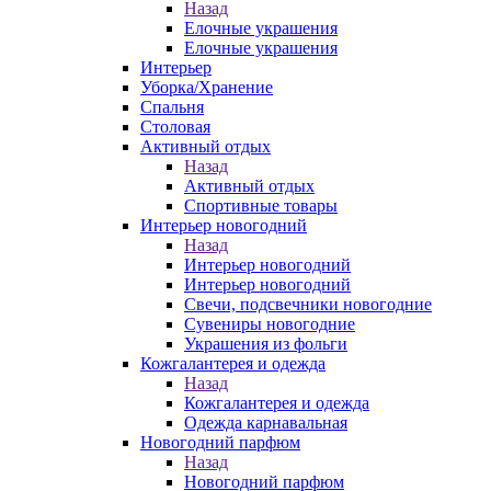
Назад
Елочные украшения
Елочные украшения
Интерьер
Уборка/Хранение
Спальня
Столовая
Активный отдых
Назад
Активный отдых
Спортивные товары
Интерьер новогодний
Назад
Интерьер новогодний
Интерьер новогодний
Свечи, подсвечники новогодние
Сувениры новогодние
Украшения из фольги
Кожгалантерея и одежда
Назад
Кожгалантерея и одежда
Одежда карнавальная
Новогодний парфюм
Назад
Новогодний парфюм