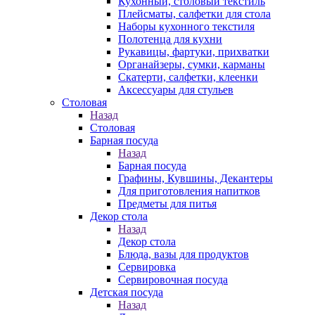
Кухонный, столовый текстиль
Плейсматы, салфетки для стола
Наборы кухонного текстиля
Полотенца для кухни
Рукавицы, фартуки, прихватки
Органайзеры, сумки, карманы
Скатерти, салфетки, клеенки
Аксессуары для стульев
Столовая
Назад
Столовая
Барная посуда
Назад
Барная посуда
Графины, Кувшины, Декантеры
Для приготовления напитков
Предметы для питья
Декор стола
Назад
Декор стола
Блюда, вазы для продуктов
Сервировка
Сервировочная посуда
Детская посуда
Назад