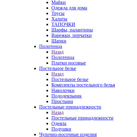
Майки
Одежда для дома
Трусы
Халаты
ТАПОЧКИ
Шарфы, палантины
Варежки, перчатки
Шапки
Полотенца
Назад
Полотенца
Платки носовые
Постельное белье
Назад
Постельное белье
Комплекты постельного белья
Наволочки
Пододеяльник
Простыни
Постельные принадлежности
Назад
Постельные принадлежности
Одеяла
Подушки
Чулочно-носочные изделия