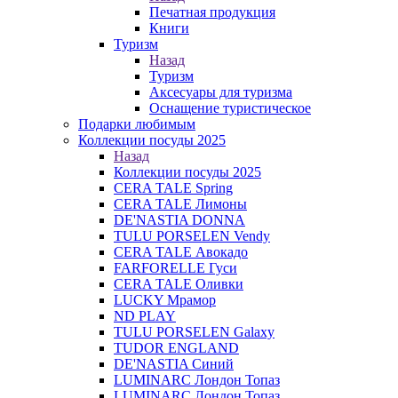
Печатная продукция
Книги
Туризм
Назад
Туризм
Аксесуары для туризма
Оснащение туристическое
Подарки любимым
Коллекции посуды 2025
Назад
Коллекции посуды 2025
CERA TALE Spring
CERA TALE Лимоны
DE'NASTIA DONNA
TULU PORSELEN Vendy
CERA TALE Авокадо
FARFORELLE Гуси
CERA TALE Оливки
LUCKY Мрамор
ND PLAY
TULU PORSELEN Galaxy
TUDOR ENGLAND
DE'NASTIA Синий
LUMINARC Лондон Топаз
LUMINARC Лондон Топаз