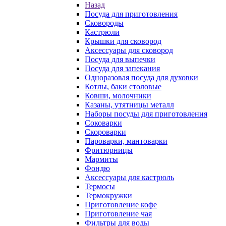
Назад
Посуда для приготовления
Сковороды
Кастрюли
Крышки для сковород
Аксессуары для сковород
Посуда для выпечки
Посуда для запекания
Одноразовая посуда для духовки
Котлы, баки столовые
Ковши, молочники
Казаны, утятницы металл
Наборы посуды для приготовления
Соковарки
Скороварки
Пароварки, мантоварки
Фритюрницы
Мармиты
Фондю
Аксессуары для кастрюль
Термосы
Термокружки
Приготовление кофе
Приготовление чая
Фильтры для воды