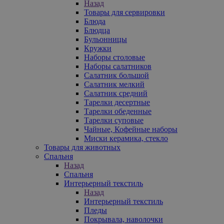
Назад
Товары для сервировки
Блюда
Блюдца
Бульонницы
Кружки
Наборы столовые
Наборы салатников
Салатник большой
Салатник мелкий
Салатник средний
Тарелки десертные
Тарелки обеденные
Тарелки суповые
Чайные, Кофейные наборы
Миски керамика, стекло
Товары для животных
Спальня
Назад
Спальня
Интерьерный текстиль
Назад
Интерьерный текстиль
Пледы
Покрывала, наволочки