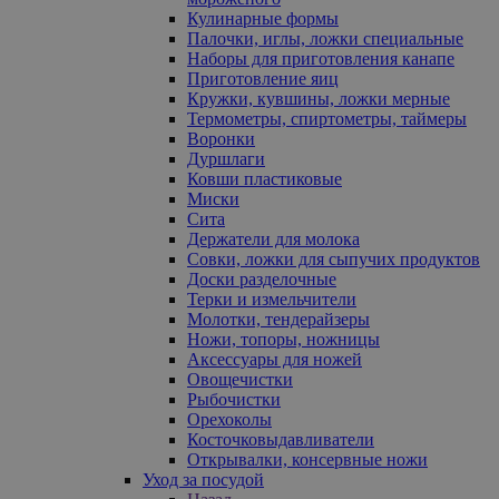
Кулинарные формы
Палочки, иглы, ложки специальные
Наборы для приготовления канапе
Приготовление яиц
Кружки, кувшины, ложки мерные
Термометры, спиртометры, таймеры
Воронки
Дуршлаги
Ковши пластиковые
Миски
Сита
Держатели для молока
Совки, ложки для сыпучих продуктов
Доски разделочные
Терки и измельчители
Молотки, тендерайзеры
Ножи, топоры, ножницы
Аксессуары для ножей
Овощечистки
Рыбочистки
Орехоколы
Косточковыдавливатели
Открывалки, консервные ножи
Уход за посудой