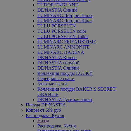
TUDOR ENGLAND
DE'NASTIA Синий
LUMINARC Лондон Топаз
LUMINARC Лондон Топаз
TULU PORSELEN
TULU PORSELEN color
TULU PORSELEN Tutku
LUMINARC FRIENDS'TIME
LUMINARC AMMONITE
LUMINARC HARENA
DE'NASTIA Romeo
DE'NASTIA голубой
DE'NASTIA Оливки
Коллекция посуды LUCKY
Серебряные грани
Золотые грани
Коллекция посуды BAKER`S SECRET
GRANITE
DE'NASTIA Гусиная лапка
Посуда DE'NASTIA
Ковры от 699 руб
Распродажа. Кухня
Назад
Распродажа. Кухня