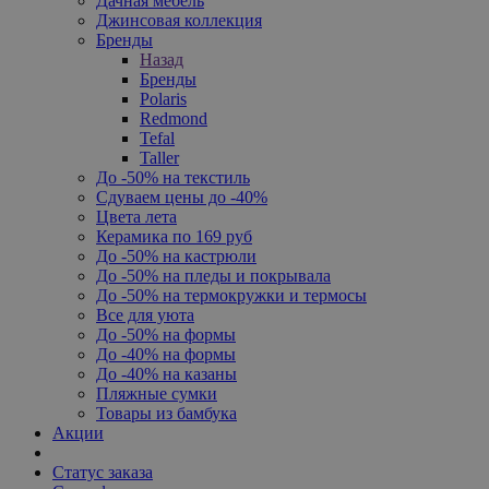
Дачная мебель
Джинсовая коллекция
Бренды
Назад
Бренды
Polaris
Redmond
Tefal
Taller
До -50% на текстиль
Сдуваем цены до -40%
Цвета лета
Керамика по 169 руб
До -50% на кастрюли
До -50% на пледы и покрывала
До -50% на термокружки и термосы
Все для уюта
До -50% на формы
До -40% на формы
До -40% на казаны
Пляжные сумки
Товары из бамбука
Акции
Статус заказа