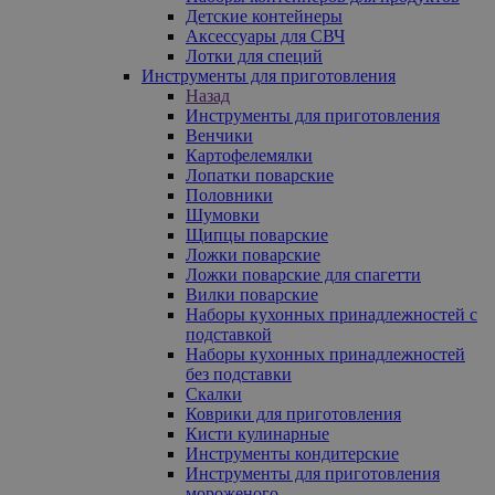
Детские контейнеры
Аксессуары для СВЧ
Лотки для специй
Инструменты для приготовления
Назад
Инструменты для приготовления
Венчики
Картофелемялки
Лопатки поварские
Половники
Шумовки
Щипцы поварские
Ложки поварские
Ложки поварские для спагетти
Вилки поварские
Наборы кухонных принадлежностей с
подставкой
Наборы кухонных принадлежностей
без подставки
Скалки
Коврики для приготовления
Кисти кулинарные
Инструменты кондитерские
Инструменты для приготовления
мороженого