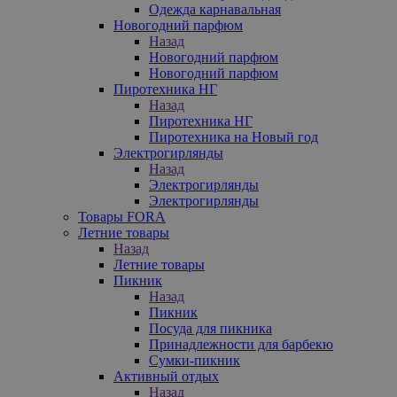
Одежда карнавальная
Новогодний парфюм
Назад
Новогодний парфюм
Новогодний парфюм
Пиротехника НГ
Назад
Пиротехника НГ
Пиротехника на Новый год
Электрогирлянды
Назад
Электрогирлянды
Электрогирлянды
Товары FORA
Летние товары
Назад
Летние товары
Пикник
Назад
Пикник
Посуда для пикника
Принадлежности для барбекю
Сумки-пикник
Активный отдых
Назад