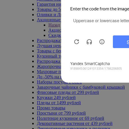
Гарантия низкой цены
Товары до 500 руб
Оливки и Лимоны
Акционные товары
Назад
Акционные товары
Скидка 20% по промокоду
Распродажа! Ульяновск до -70%
Лучшая цена
Товары с бесплатной доставкой
Кухонный текстиль
Распродажа до -50%
Жаропрочная посуда
Махровые полотенца
До -50% на ковры
Наборы посуды FORA
Заварочные чайники с бамбуковой крышкой
Флисовые пледы от 299 рублей
Кружки 249 рублей
Пледы от 1499 рублей
Промо товары
Простыни от 799 рублей
Полотенце кухонное от 69 рублей
Декоративные растения от 439 рублей
Декоративные наволочки и подушки