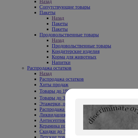
Назад
Сопутствующие товары
Пакеты
Назад
Пакеты
Пакеты
Продовольственные товары
Назад
Продовольственные товары
Кондитерские изделия
Корма для животных
Напитки
Распродажа остатков
Назад
Распродажа остатков
Хиты продаж
Товары до 199₽
Товары до 399₽
Этажерки, обувницы
Распродажа текстиля до -50%
Ликвидация до -70%
Антисептики
Керамика по 129 руб
Скидки до 70%
Детские товары