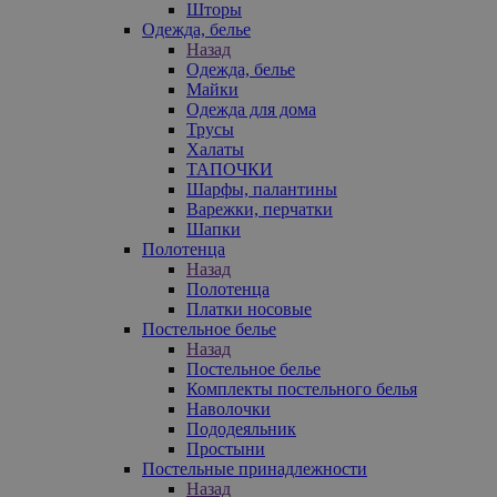
Шторы
Одежда, белье
Назад
Одежда, белье
Майки
Одежда для дома
Трусы
Халаты
ТАПОЧКИ
Шарфы, палантины
Варежки, перчатки
Шапки
Полотенца
Назад
Полотенца
Платки носовые
Постельное белье
Назад
Постельное белье
Комплекты постельного белья
Наволочки
Пододеяльник
Простыни
Постельные принадлежности
Назад