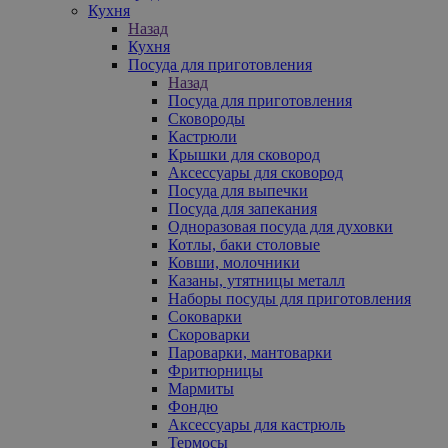
Кухня
Назад
Кухня
Посуда для приготовления
Назад
Посуда для приготовления
Сковороды
Кастрюли
Крышки для сковород
Аксессуары для сковород
Посуда для выпечки
Посуда для запекания
Одноразовая посуда для духовки
Котлы, баки столовые
Ковши, молочники
Казаны, утятницы металл
Наборы посуды для приготовления
Соковарки
Скороварки
Пароварки, мантоварки
Фритюрницы
Мармиты
Фондю
Аксессуары для кастрюль
Термосы