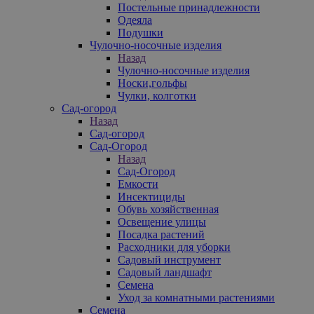
Постельные принадлежности
Одеяла
Подушки
Чулочно-носочные изделия
Назад
Чулочно-носочные изделия
Носки,гольфы
Чулки, колготки
Сад-огород
Назад
Сад-огород
Сад-Огород
Назад
Сад-Огород
Емкости
Инсектициды
Обувь хозяйственная
Освещение улицы
Посадка растений
Расходники для уборки
Садовый инструмент
Садовый ландшафт
Семена
Уход за комнатными растениями
Семена