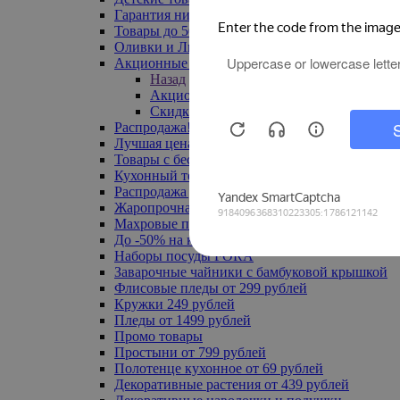
Гарантия низкой цены
Товары до 500 руб
Оливки и Лимоны
Акционные товары
Назад
Акционные товары
Скидка 20% по промокоду
Распродажа! Ульяновск до -70%
Лучшая цена
Товары с бесплатной доставкой
Кухонный текстиль
Распродажа до -50%
Жаропрочная посуда
Махровые полотенца
До -50% на ковры
Наборы посуды FORA
Заварочные чайники с бамбуковой крышкой
Флисовые пледы от 299 рублей
Кружки 249 рублей
Пледы от 1499 рублей
Промо товары
Простыни от 799 рублей
Полотенце кухонное от 69 рублей
Декоративные растения от 439 рублей