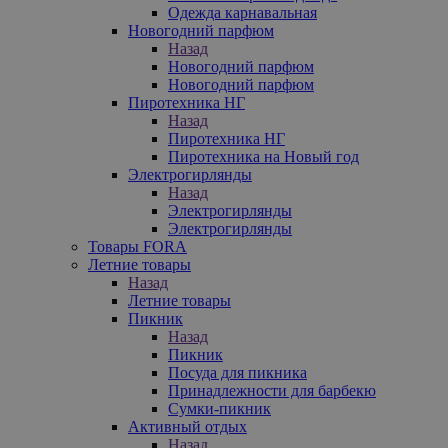
Одежда карнавальная
Новогодний парфюм
Назад
Новогодний парфюм
Новогодний парфюм
Пиротехника НГ
Назад
Пиротехника НГ
Пиротехника на Новый год
Электрогирлянды
Назад
Электрогирлянды
Электрогирлянды
Товары FORA
Летние товары
Назад
Летние товары
Пикник
Назад
Пикник
Посуда для пикника
Принадлежности для барбекю
Сумки-пикник
Активный отдых
Назад