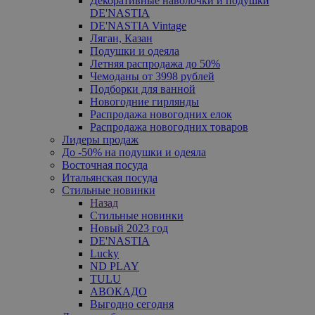
Декоративные наволочки и подушки
DE'NASTIA
DE'NASTIA Vintage
Ляган, Казан
Подушки и одеяла
Летняя распродажа до 50%
Чемоданы от 3998 рублей
Подборки для ванной
Новогодние гирлянды
Распродажа новогодних елок
Распродажа новогодних товаров
Лидеры продаж
До -50% на подушки и одеяла
Восточная посуда
Итальянская посуда
Стильные новинки
Назад
Стильные новинки
Новый 2023 год
DE'NASTIA
Lucky
ND PLAY
TULU
АВОКАДО
Выгодно сегодня