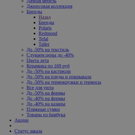
Дачная мебель
Джинсовая коллекция
Бренды
Назад
Бренды
Polaris
Redmond
Tefal
Taller
До -50% на текстиль
Сдуваем цены до -40%
Цвета лета
Керамика по 169 руб
До -50% на кастрюли
До -50% на пледы и покрывала
До -50% на термокружки и термосы
Все для уюта
До -50% на формы
До -40% на формы
До -40% на казаны
Пляжные сумки
Товары из бамбука
Акции
Статус заказа