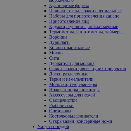
мороженого
Кулинарные формы
Палочки, иглы, ложки специальные
Наборы для приготовления канапе
Приготовление яиц
Кружки, кувшины, ложки мерные
Термометры, спиртометры, таймеры
Воронки
Дуршлаги
Ковши пластиковые
Миски
Сита
Держатели для молока
Совки, ложки для сыпучих продуктов
Доски разделочные
Терки и измельчители
Молотки, тендерайзеры
Ножи, топоры, ножницы
Аксессуары для ножей
Овощечистки
Рыбочистки
Орехоколы
Косточковыдавливатели
Открывалки, консервные ножи
Уход за посудой