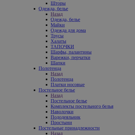
Шторы
Одежда, белье
Назад
Одежда, белье
Майки
Одежда для дома
Трусы
Халаты
ТАПОЧКИ
Шарфы, палантины
Варежки, перчатки
Шапки
Полотенца
Назад
Полотенца
Платки носовые
Постельное белье
Назад
Постельное белье
Комплекты постельного белья
Наволочки
Пододеяльник
Простыни
Постельные принадлежности
Назад