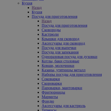
Кухня
Назад
Кухня
Посуда для приготовления
Назад
Посуда для приготовления
Сковороды
Кастрюли
Крышки для сковород
Аксессуары для сковород
Посуда для выпечки
Посуда для запекания
Одноразовая посуда для духовки
Котлы, баки столовые
Ковши, молочники
Казаны, утятницы металл
Наборы посуды для приготовления
Соковарки
Скороварки
Пароварки, мантоварки
Фритюрницы
Мармиты
Фондю
Аксессуары для кастрюль
Термосы