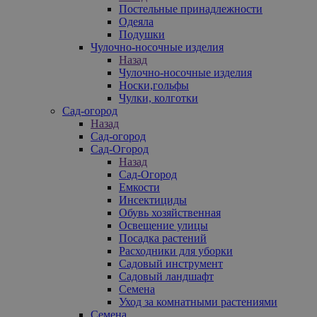
Постельные принадлежности
Одеяла
Подушки
Чулочно-носочные изделия
Назад
Чулочно-носочные изделия
Носки,гольфы
Чулки, колготки
Сад-огород
Назад
Сад-огород
Сад-Огород
Назад
Сад-Огород
Емкости
Инсектициды
Обувь хозяйственная
Освещение улицы
Посадка растений
Расходники для уборки
Садовый инструмент
Садовый ландшафт
Семена
Уход за комнатными растениями
Семена