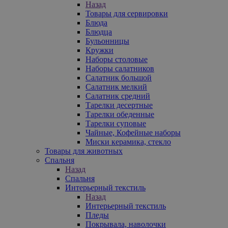
Назад
Товары для сервировки
Блюда
Блюдца
Бульонницы
Кружки
Наборы столовые
Наборы салатников
Салатник большой
Салатник мелкий
Салатник средний
Тарелки десертные
Тарелки обеденные
Тарелки суповые
Чайные, Кофейные наборы
Миски керамика, стекло
Товары для животных
Спальня
Назад
Спальня
Интерьерный текстиль
Назад
Интерьерный текстиль
Пледы
Покрывала, наволочки