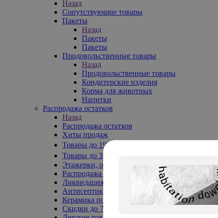
Назад
Сопутствующие товары
Пакеты
Назад
Пакеты
Пакеты
Продовольственные товары
Назад
Продовольственные товары
Кондитерские изделия
Корма для животных
Напитки
Распродажа остатков
Назад
Распродажа остатков
Хиты продаж
Товары до 199₽
Товары до 399₽
Этажерки, обувницы
Распродажа текстиля до -50%
Ликвидация до -70%
Антисептики
Керамика по 129 руб
Скидки до 70%
Детские товары