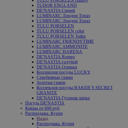
TULU PORSELEN Galaxy
TUDOR ENGLAND
DE'NASTIA Синий
LUMINARC Лондон Топаз
LUMINARC Лондон Топаз
TULU PORSELEN
TULU PORSELEN color
TULU PORSELEN Tutku
LUMINARC FRIENDS'TIME
LUMINARC AMMONITE
LUMINARC HARENA
DE'NASTIA Romeo
DE'NASTIA голубой
DE'NASTIA Оливки
Коллекция посуды LUCKY
Серебряные грани
Золотые грани
Коллекция посуды BAKER`S SECRET
GRANITE
DE'NASTIA Гусиная лапка
Посуда DE'NASTIA
Ковры от 699 руб
Распродажа. Кухня
Назад
Распродажа. Кухня