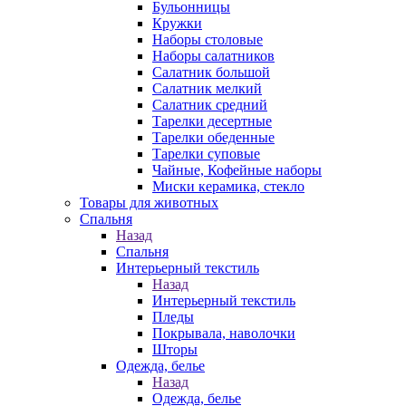
Бульонницы
Кружки
Наборы столовые
Наборы салатников
Салатник большой
Салатник мелкий
Салатник средний
Тарелки десертные
Тарелки обеденные
Тарелки суповые
Чайные, Кофейные наборы
Миски керамика, стекло
Товары для животных
Спальня
Назад
Спальня
Интерьерный текстиль
Назад
Интерьерный текстиль
Пледы
Покрывала, наволочки
Шторы
Одежда, белье
Назад
Одежда, белье