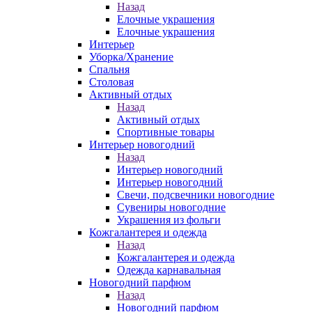
Назад
Елочные украшения
Елочные украшения
Интерьер
Уборка/Хранение
Спальня
Столовая
Активный отдых
Назад
Активный отдых
Спортивные товары
Интерьер новогодний
Назад
Интерьер новогодний
Интерьер новогодний
Свечи, подсвечники новогодние
Сувениры новогодние
Украшения из фольги
Кожгалантерея и одежда
Назад
Кожгалантерея и одежда
Одежда карнавальная
Новогодний парфюм
Назад
Новогодний парфюм