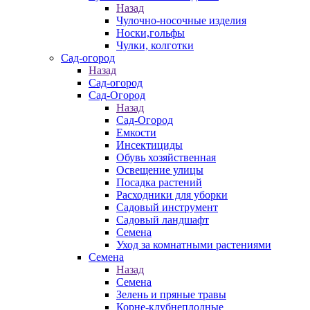
Назад
Чулочно-носочные изделия
Носки,гольфы
Чулки, колготки
Сад-огород
Назад
Сад-огород
Сад-Огород
Назад
Сад-Огород
Емкости
Инсектициды
Обувь хозяйственная
Освещение улицы
Посадка растений
Расходники для уборки
Садовый инструмент
Садовый ландшафт
Семена
Уход за комнатными растениями
Семена
Назад
Семена
Зелень и пряные травы
Корне-клубнеплодные