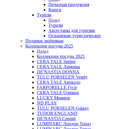
Печатная продукция
Книги
Туризм
Назад
Туризм
Аксесуары для туризма
Оснащение туристическое
Подарки любимым
Коллекции посуды 2025
Назад
Коллекции посуды 2025
CERA TALE Spring
CERA TALE Лимоны
DE'NASTIA DONNA
TULU PORSELEN Vendy
CERA TALE Авокадо
FARFORELLE Гуси
CERA TALE Оливки
LUCKY Мрамор
ND PLAY
TULU PORSELEN Galaxy
TUDOR ENGLAND
DE'NASTIA Синий
LUMINARC Лондон Топаз
LUMINARC Лондон Топаз