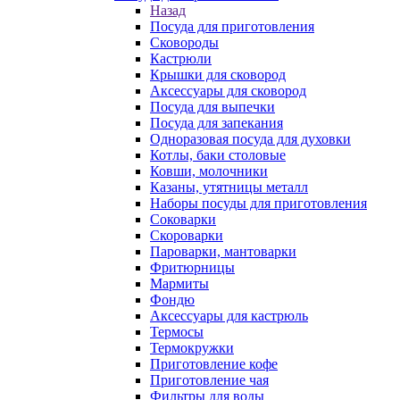
Назад
Посуда для приготовления
Сковороды
Кастрюли
Крышки для сковород
Аксессуары для сковород
Посуда для выпечки
Посуда для запекания
Одноразовая посуда для духовки
Котлы, баки столовые
Ковши, молочники
Казаны, утятницы металл
Наборы посуды для приготовления
Соковарки
Скороварки
Пароварки, мантоварки
Фритюрницы
Мармиты
Фондю
Аксессуары для кастрюль
Термосы
Термокружки
Приготовление кофе
Приготовление чая
Фильтры для воды