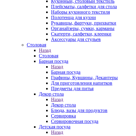
Кухонный, столовый текстиль
Плейсматы, салфетки для стола
Наборы кухонного текстиля
Полотенца для кухни
Рукавицы, фартуки, прихватки
Органайзеры, сумки, карманы
Скатерти, салфетки, клеенки
Аксессуары для стульев
Столовая
Назад
Столовая
Барная посуда
Назад
Барная посуда
Графины, Кувшины, Декантеры
Для приготовления напитков
Предметы для питья
Декор стола
Назад
Декор стола
Блюда, вазы для продуктов
Сервировка
Сервировочная посуда
Детская посуда
Назад