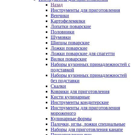
Назад
Инструменты для приготовления
Венчики
Картофелемялки
Лопатки поварские
Половники
Шумовки
Щипцы поварские
Ложки поварские
Ложки поварские для спагетти
Вилки поварские
Наборы кухонных принадлежностей с
подставкой
Наборы кухонных принадлежностей
без подставки
Скалки
Коврики для приготовления
Кисти кулинарные
Инструменты кондитерские
Инструменты для приготовления
мороженого
Кулинарные формы
Палочки, иглы, ложки специальные
Наборы для приготовления канапе
Приготовление яиц