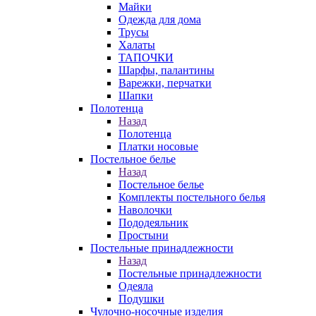
Майки
Одежда для дома
Трусы
Халаты
ТАПОЧКИ
Шарфы, палантины
Варежки, перчатки
Шапки
Полотенца
Назад
Полотенца
Платки носовые
Постельное белье
Назад
Постельное белье
Комплекты постельного белья
Наволочки
Пододеяльник
Простыни
Постельные принадлежности
Назад
Постельные принадлежности
Одеяла
Подушки
Чулочно-носочные изделия