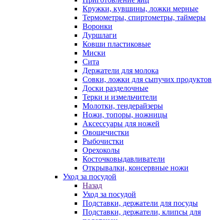
Кружки, кувшины, ложки мерные
Термометры, спиртометры, таймеры
Воронки
Дуршлаги
Ковши пластиковые
Миски
Сита
Держатели для молока
Совки, ложки для сыпучих продуктов
Доски разделочные
Терки и измельчители
Молотки, тендерайзеры
Ножи, топоры, ножницы
Аксессуары для ножей
Овощечистки
Рыбочистки
Орехоколы
Косточковыдавливатели
Открывалки, консервные ножи
Уход за посудой
Назад
Уход за посудой
Подставки, держатели для посуды
Подставки, держатели, клипсы для