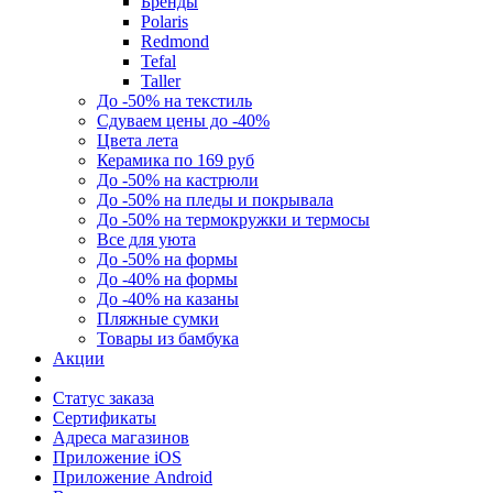
Бренды
Polaris
Redmond
Tefal
Taller
До -50% на текстиль
Сдуваем цены до -40%
Цвета лета
Керамика по 169 руб
До -50% на кастрюли
До -50% на пледы и покрывала
До -50% на термокружки и термосы
Все для уюта
До -50% на формы
До -40% на формы
До -40% на казаны
Пляжные сумки
Товары из бамбука
Акции
Статус заказа
Сертификаты
Адреса магазинов
Приложение iOS
Приложение Android