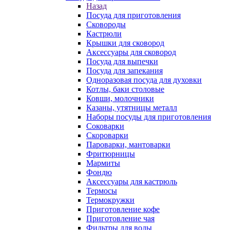
Назад
Посуда для приготовления
Сковороды
Кастрюли
Крышки для сковород
Аксессуары для сковород
Посуда для выпечки
Посуда для запекания
Одноразовая посуда для духовки
Котлы, баки столовые
Ковши, молочники
Казаны, утятницы металл
Наборы посуды для приготовления
Соковарки
Скороварки
Пароварки, мантоварки
Фритюрницы
Мармиты
Фондю
Аксессуары для кастрюль
Термосы
Термокружки
Приготовление кофе
Приготовление чая
Фильтры для воды