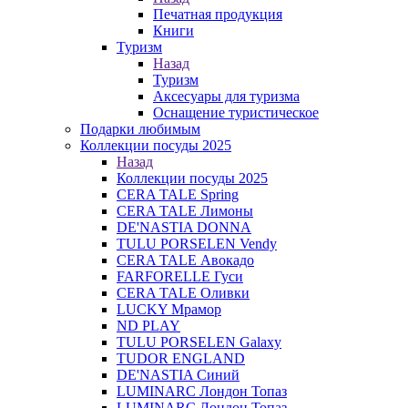
Печатная продукция
Книги
Туризм
Назад
Туризм
Аксесуары для туризма
Оснащение туристическое
Подарки любимым
Коллекции посуды 2025
Назад
Коллекции посуды 2025
CERA TALE Spring
CERA TALE Лимоны
DE'NASTIA DONNA
TULU PORSELEN Vendy
CERA TALE Авокадо
FARFORELLE Гуси
CERA TALE Оливки
LUCKY Мрамор
ND PLAY
TULU PORSELEN Galaxy
TUDOR ENGLAND
DE'NASTIA Синий
LUMINARC Лондон Топаз
LUMINARC Лондон Топаз