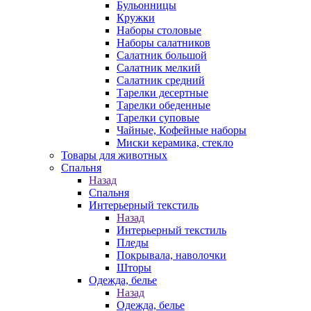
Бульонницы
Кружки
Наборы столовые
Наборы салатников
Салатник большой
Салатник мелкий
Салатник средний
Тарелки десертные
Тарелки обеденные
Тарелки суповые
Чайные, Кофейные наборы
Миски керамика, стекло
Товары для животных
Спальня
Назад
Спальня
Интерьерный текстиль
Назад
Интерьерный текстиль
Пледы
Покрывала, наволочки
Шторы
Одежда, белье
Назад
Одежда, белье