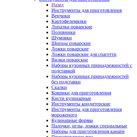
Назад
Инструменты для приготовления
Венчики
Картофелемялки
Лопатки поварские
Половники
Шумовки
Щипцы поварские
Ложки поварские
Ложки поварские для спагетти
Вилки поварские
Наборы кухонных принадлежностей с
подставкой
Наборы кухонных принадлежностей
без подставки
Скалки
Коврики для приготовления
Кисти кулинарные
Инструменты кондитерские
Инструменты для приготовления
мороженого
Кулинарные формы
Палочки, иглы, ложки специальные
Наборы для приготовления канапе
Приготовление яиц