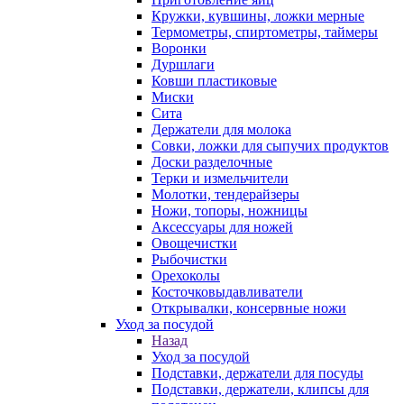
Кружки, кувшины, ложки мерные
Термометры, спиртометры, таймеры
Воронки
Дуршлаги
Ковши пластиковые
Миски
Сита
Держатели для молока
Совки, ложки для сыпучих продуктов
Доски разделочные
Терки и измельчители
Молотки, тендерайзеры
Ножи, топоры, ножницы
Аксессуары для ножей
Овощечистки
Рыбочистки
Орехоколы
Косточковыдавливатели
Открывалки, консервные ножи
Уход за посудой
Назад
Уход за посудой
Подставки, держатели для посуды
Подставки, держатели, клипсы для