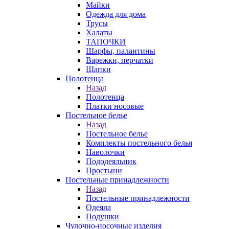
Майки
Одежда для дома
Трусы
Халаты
ТАПОЧКИ
Шарфы, палантины
Варежки, перчатки
Шапки
Полотенца
Назад
Полотенца
Платки носовые
Постельное белье
Назад
Постельное белье
Комплекты постельного белья
Наволочки
Пододеяльник
Простыни
Постельные принадлежности
Назад
Постельные принадлежности
Одеяла
Подушки
Чулочно-носочные изделия