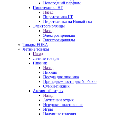
Новогодний парфюм
Пиротехника НГ
Назад
Пиротехника НГ
Пиротехника на Новый год
Электрогирлянды
Назад
Электрогирлянды
Электрогирлянды
Товары FORA
Летние товары
Назад
Летние товары
Пикник
Назад
Пикник
Посуда для пикника
Принадлежности для барбекю
Сумки-пикник
Активный отдых
Назад
Активный отдых
Игрушки пластиковые
Игры
Надувные изделия