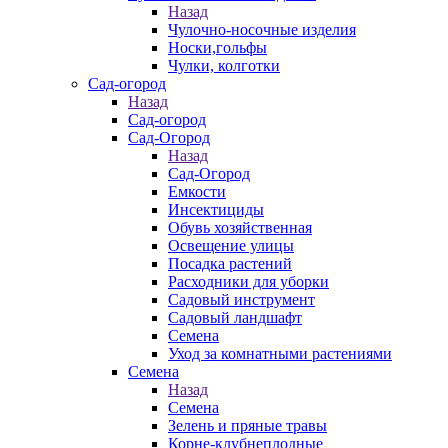
Назад
Чулочно-носочные изделия
Носки,гольфы
Чулки, колготки
Сад-огород
Назад
Сад-огород
Сад-Огород
Назад
Сад-Огород
Емкости
Инсектициды
Обувь хозяйственная
Освещение улицы
Посадка растений
Расходники для уборки
Садовый инструмент
Садовый ландшафт
Семена
Уход за комнатными растениями
Семена
Назад
Семена
Зелень и пряные травы
Корне-клубнеплодные