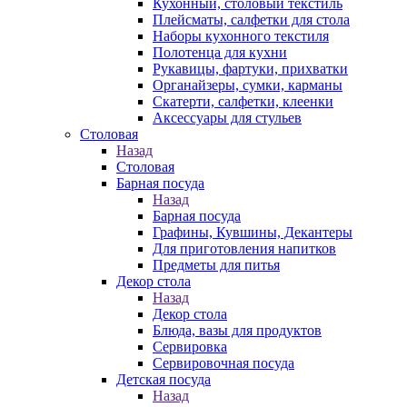
Кухонный, столовый текстиль
Плейсматы, салфетки для стола
Наборы кухонного текстиля
Полотенца для кухни
Рукавицы, фартуки, прихватки
Органайзеры, сумки, карманы
Скатерти, салфетки, клеенки
Аксессуары для стульев
Столовая
Назад
Столовая
Барная посуда
Назад
Барная посуда
Графины, Кувшины, Декантеры
Для приготовления напитков
Предметы для питья
Декор стола
Назад
Декор стола
Блюда, вазы для продуктов
Сервировка
Сервировочная посуда
Детская посуда
Назад