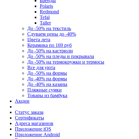
Бренды
Polaris
Redmond
Tefal
Taller
До -50% на текстиль
Сдуваем цены до -40%
Цвета лета
Керамика по 169 руб
До -50% на кастрюли
До -50% на пледы и покрывала
До -50% на термокружки и термосы
Все для уюта
До -50% на формы
До -40% на формы
До -40% на казаны
Пляжные сумки
Товары из бамбука
Акции
Статус заказа
Сертификаты
Адреса магазинов
Приложение iOS
Приложение Android