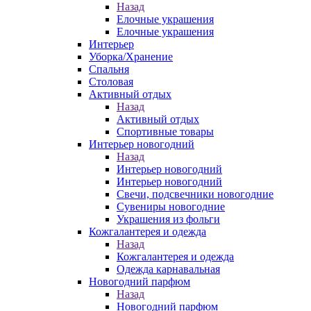
Назад
Елочные украшения
Елочные украшения
Интерьер
Уборка/Хранение
Спальня
Столовая
Активный отдых
Назад
Активный отдых
Спортивные товары
Интерьер новогодний
Назад
Интерьер новогодний
Интерьер новогодний
Свечи, подсвечники новогодние
Сувениры новогодние
Украшения из фольги
Кожгалантерея и одежда
Назад
Кожгалантерея и одежда
Одежда карнавальная
Новогодний парфюм
Назад
Новогодний парфюм