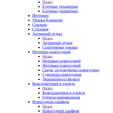
Назад
Елочные украшения
Елочные украшения
Интерьер
Уборка/Хранение
Спальня
Столовая
Активный отдых
Назад
Активный отдых
Спортивные товары
Интерьер новогодний
Назад
Интерьер новогодний
Интерьер новогодний
Свечи, подсвечники новогодние
Сувениры новогодние
Украшения из фольги
Кожгалантерея и одежда
Назад
Кожгалантерея и одежда
Одежда карнавальная
Новогодний парфюм
Назад
Новогодний парфюм