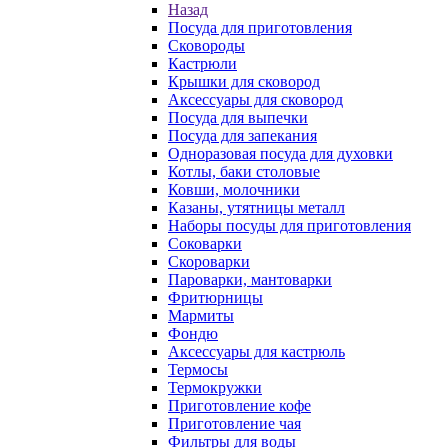
Назад
Посуда для приготовления
Сковороды
Кастрюли
Крышки для сковород
Аксессуары для сковород
Посуда для выпечки
Посуда для запекания
Одноразовая посуда для духовки
Котлы, баки столовые
Ковши, молочники
Казаны, утятницы металл
Наборы посуды для приготовления
Соковарки
Скороварки
Пароварки, мантоварки
Фритюрницы
Мармиты
Фондю
Аксессуары для кастрюль
Термосы
Термокружки
Приготовление кофе
Приготовление чая
Фильтры для воды