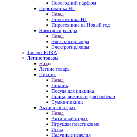
Новогодний парфюм
Пиротехника НГ
Назад
Пиротехника НГ
Пиротехника на Новый год
Электрогирлянды
Назад
Электрогирлянды
Электрогирлянды
Товары FORA
Летние товары
Назад
Летние товары
Пикник
Назад
Пикник
Посуда для пикника
Принадлежности для барбекю
Сумки-пикник
Активный отдых
Назад
Активный отдых
Игрушки пластиковые
Игры
Надувные изделия