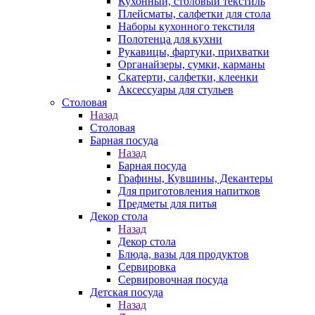
Кухонный, столовый текстиль
Плейсматы, салфетки для стола
Наборы кухонного текстиля
Полотенца для кухни
Рукавицы, фартуки, прихватки
Органайзеры, сумки, карманы
Скатерти, салфетки, клеенки
Аксессуары для стульев
Столовая
Назад
Столовая
Барная посуда
Назад
Барная посуда
Графины, Кувшины, Декантеры
Для приготовления напитков
Предметы для питья
Декор стола
Назад
Декор стола
Блюда, вазы для продуктов
Сервировка
Сервировочная посуда
Детская посуда
Назад