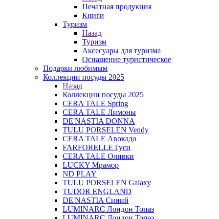
Печатная продукция
Книги
Туризм
Назад
Туризм
Аксесуары для туризма
Оснащение туристическое
Подарки любимым
Коллекции посуды 2025
Назад
Коллекции посуды 2025
CERA TALE Spring
CERA TALE Лимоны
DE'NASTIA DONNA
TULU PORSELEN Vendy
CERA TALE Авокадо
FARFORELLE Гуси
CERA TALE Оливки
LUCKY Мрамор
ND PLAY
TULU PORSELEN Galaxy
TUDOR ENGLAND
DE'NASTIA Синий
LUMINARC Лондон Топаз
LUMINARC Лондон Топаз