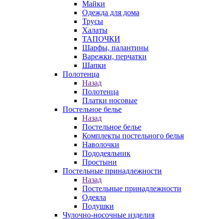
Майки
Одежда для дома
Трусы
Халаты
ТАПОЧКИ
Шарфы, палантины
Варежки, перчатки
Шапки
Полотенца
Назад
Полотенца
Платки носовые
Постельное белье
Назад
Постельное белье
Комплекты постельного белья
Наволочки
Пододеяльник
Простыни
Постельные принадлежности
Назад
Постельные принадлежности
Одеяла
Подушки
Чулочно-носочные изделия