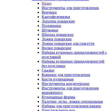
Назад
Инструменты для приготовления
Венчики
Картофелемялки
Лопатки поварские
Половники
Шумовки
Щипцы поварские
Ложки поварские
Ложки поварские для спагетти
Вилки поварские
Наборы кухонных принадлежностей с
подставкой
Наборы кухонных принадлежностей
без подставки
Скалки
Коврики для приготовления
Кисти кулинарные
Инструменты кондитерские
Инструменты для приготовления
мороженого
Кулинарные формы
Палочки, иглы, ложки специальные
Наборы для приготовления канапе
Приготовление яиц