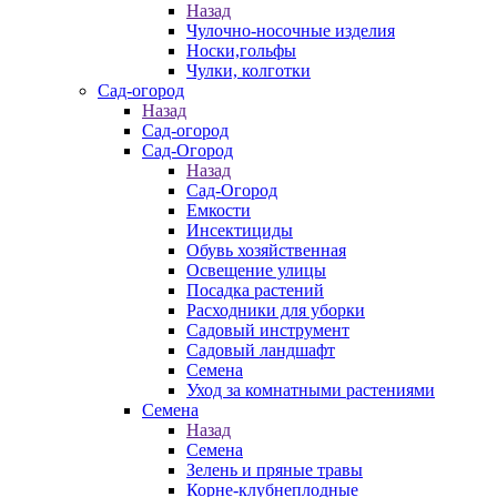
Назад
Чулочно-носочные изделия
Носки,гольфы
Чулки, колготки
Сад-огород
Назад
Сад-огород
Сад-Огород
Назад
Сад-Огород
Емкости
Инсектициды
Обувь хозяйственная
Освещение улицы
Посадка растений
Расходники для уборки
Садовый инструмент
Садовый ландшафт
Семена
Уход за комнатными растениями
Семена
Назад
Семена
Зелень и пряные травы
Корне-клубнеплодные