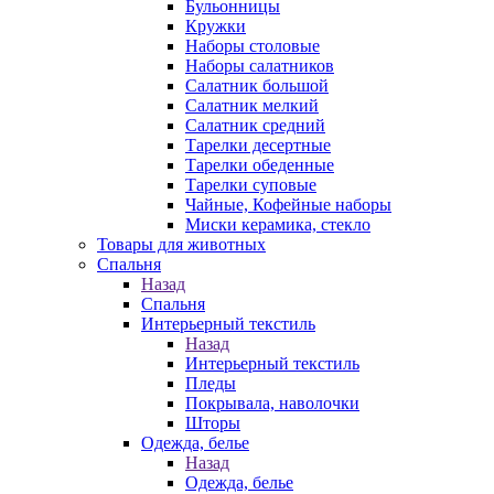
Бульонницы
Кружки
Наборы столовые
Наборы салатников
Салатник большой
Салатник мелкий
Салатник средний
Тарелки десертные
Тарелки обеденные
Тарелки суповые
Чайные, Кофейные наборы
Миски керамика, стекло
Товары для животных
Спальня
Назад
Спальня
Интерьерный текстиль
Назад
Интерьерный текстиль
Пледы
Покрывала, наволочки
Шторы
Одежда, белье
Назад
Одежда, белье