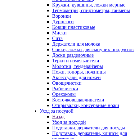
Кружки, кувшины, ложки мерные
Термометры, спиртометры, таймеры
Воронки
Дуршлаги
Ковши пластиковые
Миски
Сита
Держатели для молока
Совки, ложки для сыпучих продуктов
Доски разделочные
Терки и измельчители
Молотки, тендерайзеры
Ножи, топоры, ножницы
Аксессуары для ножей
Овощечистки
Рыбочистки
Орехоколы
Косточковыдавливатели
Открывалки, консервные ножи
Уход за посудой
Назад
Уход за посудой
Подставки, держатели для посуды
Подставки, держатели, клипсы для
полотенец