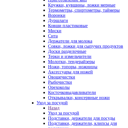
Кружки, кувшины, ложки мерные
Термометры, спиртометры, таймеры
Воронки
Дуршлаги
Ковши пластиковые
Миски
Сита
Держатели для молока
Совки, ложки для сыпучих продуктов
Доски разделочные
Терки и измельчители
Молотки, тендерайзеры
Ножи, топоры, ножницы
Аксессуары для ножей
Овощечистки
Рыбочистки
Орехоколы
Косточковыдавливатели
Открывалки, консервные ножи
Уход за посудой
Назад
Уход за посудой
Подставки, держатели для посуды
Подставки, держатели, клипсы для