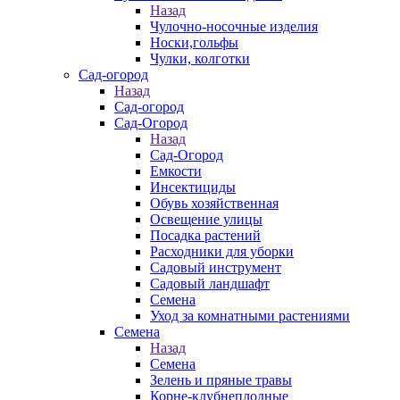
Назад
Чулочно-носочные изделия
Носки,гольфы
Чулки, колготки
Сад-огород
Назад
Сад-огород
Сад-Огород
Назад
Сад-Огород
Емкости
Инсектициды
Обувь хозяйственная
Освещение улицы
Посадка растений
Расходники для уборки
Садовый инструмент
Садовый ландшафт
Семена
Уход за комнатными растениями
Семена
Назад
Семена
Зелень и пряные травы
Корне-клубнеплодные