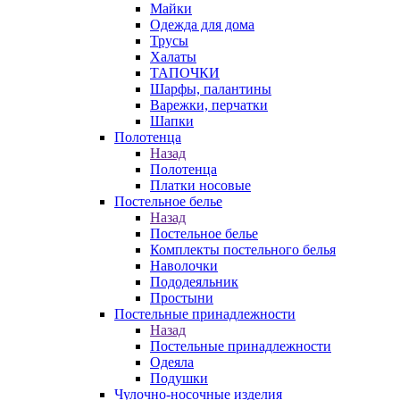
Майки
Одежда для дома
Трусы
Халаты
ТАПОЧКИ
Шарфы, палантины
Варежки, перчатки
Шапки
Полотенца
Назад
Полотенца
Платки носовые
Постельное белье
Назад
Постельное белье
Комплекты постельного белья
Наволочки
Пододеяльник
Простыни
Постельные принадлежности
Назад
Постельные принадлежности
Одеяла
Подушки
Чулочно-носочные изделия