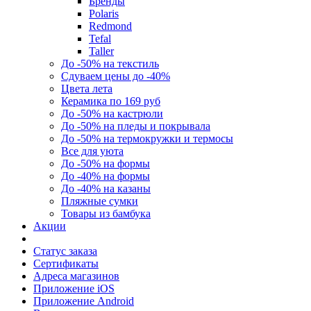
Бренды
Polaris
Redmond
Tefal
Taller
До -50% на текстиль
Сдуваем цены до -40%
Цвета лета
Керамика по 169 руб
До -50% на кастрюли
До -50% на пледы и покрывала
До -50% на термокружки и термосы
Все для уюта
До -50% на формы
До -40% на формы
До -40% на казаны
Пляжные сумки
Товары из бамбука
Акции
Статус заказа
Сертификаты
Адреса магазинов
Приложение iOS
Приложение Android