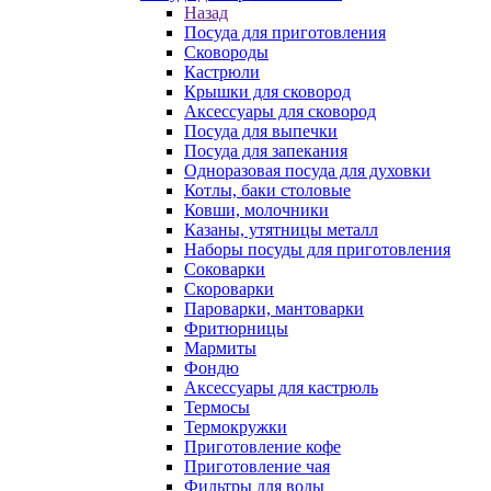
Назад
Посуда для приготовления
Сковороды
Кастрюли
Крышки для сковород
Аксессуары для сковород
Посуда для выпечки
Посуда для запекания
Одноразовая посуда для духовки
Котлы, баки столовые
Ковши, молочники
Казаны, утятницы металл
Наборы посуды для приготовления
Соковарки
Скороварки
Пароварки, мантоварки
Фритюрницы
Мармиты
Фондю
Аксессуары для кастрюль
Термосы
Термокружки
Приготовление кофе
Приготовление чая
Фильтры для воды