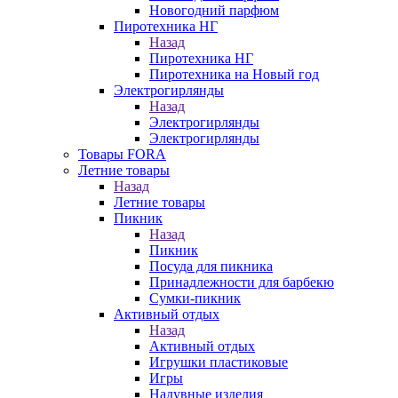
Новогодний парфюм
Пиротехника НГ
Назад
Пиротехника НГ
Пиротехника на Новый год
Электрогирлянды
Назад
Электрогирлянды
Электрогирлянды
Товары FORA
Летние товары
Назад
Летние товары
Пикник
Назад
Пикник
Посуда для пикника
Принадлежности для барбекю
Сумки-пикник
Активный отдых
Назад
Активный отдых
Игрушки пластиковые
Игры
Надувные изделия