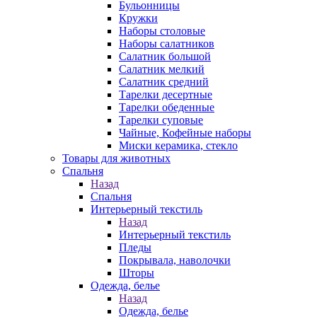
Бульонницы
Кружки
Наборы столовые
Наборы салатников
Салатник большой
Салатник мелкий
Салатник средний
Тарелки десертные
Тарелки обеденные
Тарелки суповые
Чайные, Кофейные наборы
Миски керамика, стекло
Товары для животных
Спальня
Назад
Спальня
Интерьерный текстиль
Назад
Интерьерный текстиль
Пледы
Покрывала, наволочки
Шторы
Одежда, белье
Назад
Одежда, белье