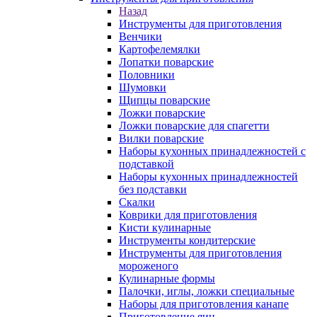
Назад
Инструменты для приготовления
Венчики
Картофелемялки
Лопатки поварские
Половники
Шумовки
Щипцы поварские
Ложки поварские
Ложки поварские для спагетти
Вилки поварские
Наборы кухонных принадлежностей с
подставкой
Наборы кухонных принадлежностей
без подставки
Скалки
Коврики для приготовления
Кисти кулинарные
Инструменты кондитерские
Инструменты для приготовления
мороженого
Кулинарные формы
Палочки, иглы, ложки специальные
Наборы для приготовления канапе
Приготовление яиц