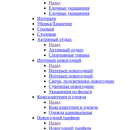
Назад
Елочные украшения
Елочные украшения
Интерьер
Уборка/Хранение
Спальня
Столовая
Активный отдых
Назад
Активный отдых
Спортивные товары
Интерьер новогодний
Назад
Интерьер новогодний
Интерьер новогодний
Свечи, подсвечники новогодние
Сувениры новогодние
Украшения из фольги
Кожгалантерея и одежда
Назад
Кожгалантерея и одежда
Одежда карнавальная
Новогодний парфюм
Назад
Новогодний парфюм