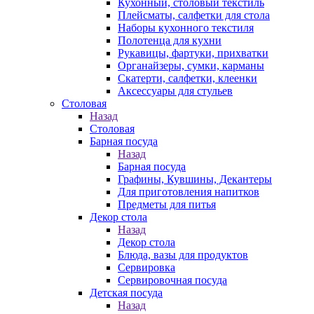
Кухонный, столовый текстиль
Плейсматы, салфетки для стола
Наборы кухонного текстиля
Полотенца для кухни
Рукавицы, фартуки, прихватки
Органайзеры, сумки, карманы
Скатерти, салфетки, клеенки
Аксессуары для стульев
Столовая
Назад
Столовая
Барная посуда
Назад
Барная посуда
Графины, Кувшины, Декантеры
Для приготовления напитков
Предметы для питья
Декор стола
Назад
Декор стола
Блюда, вазы для продуктов
Сервировка
Сервировочная посуда
Детская посуда
Назад