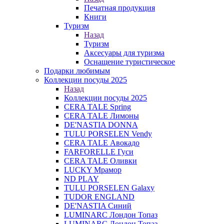
Печатная продукция
Книги
Туризм
Назад
Туризм
Аксесуары для туризма
Оснащение туристическое
Подарки любимым
Коллекции посуды 2025
Назад
Коллекции посуды 2025
CERA TALE Spring
CERA TALE Лимоны
DE'NASTIA DONNA
TULU PORSELEN Vendy
CERA TALE Авокадо
FARFORELLE Гуси
CERA TALE Оливки
LUCKY Мрамор
ND PLAY
TULU PORSELEN Galaxy
TUDOR ENGLAND
DE'NASTIA Синий
LUMINARC Лондон Топаз
LUMINARC Лондон Топаз