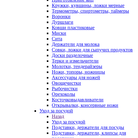
Кружки, кувшины, ложки мерные
Термометры, спиртометры, таймеры
Воронки
Дуршлаги
Ковши пластиковые
Миски
Сита
Держатели для молока
Совки, ложки для сыпучих продуктов
Доски разделочные
Терки и измельчители
Молотки, тендерайзеры
Ножи, топоры, ножницы
Аксессуары для ножей
Овощечистки
Рыбочистки
Орехоколы
Косточковыдавливатели
Открывалки, консервные ножи
Уход за посудой
Назад
Уход за посудой
Подставки, держатели для посуды
Подставки, держатели, клипсы для