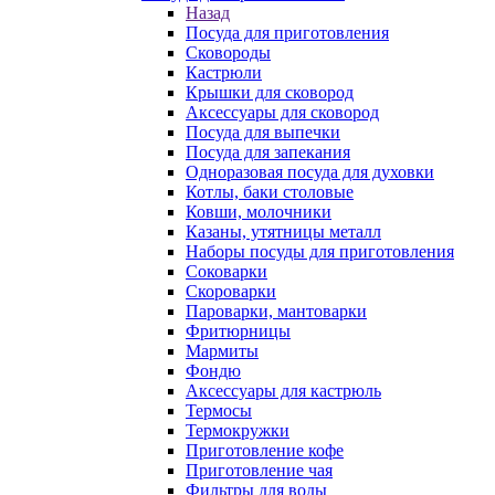
Назад
Посуда для приготовления
Сковороды
Кастрюли
Крышки для сковород
Аксессуары для сковород
Посуда для выпечки
Посуда для запекания
Одноразовая посуда для духовки
Котлы, баки столовые
Ковши, молочники
Казаны, утятницы металл
Наборы посуды для приготовления
Соковарки
Скороварки
Пароварки, мантоварки
Фритюрницы
Мармиты
Фондю
Аксессуары для кастрюль
Термосы
Термокружки
Приготовление кофе
Приготовление чая
Фильтры для воды