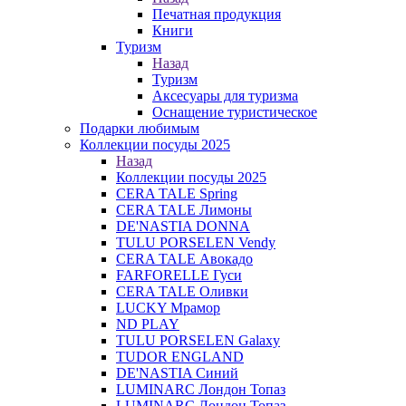
Печатная продукция
Книги
Туризм
Назад
Туризм
Аксесуары для туризма
Оснащение туристическое
Подарки любимым
Коллекции посуды 2025
Назад
Коллекции посуды 2025
CERA TALE Spring
CERA TALE Лимоны
DE'NASTIA DONNA
TULU PORSELEN Vendy
CERA TALE Авокадо
FARFORELLE Гуси
CERA TALE Оливки
LUCKY Мрамор
ND PLAY
TULU PORSELEN Galaxy
TUDOR ENGLAND
DE'NASTIA Синий
LUMINARC Лондон Топаз
LUMINARC Лондон Топаз