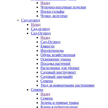
Назад
Чулочно-носочные изделия
Носки,гольфы
Чулки, колготки
Сад-огород
Назад
Сад-огород
Сад-Огород
Назад
Сад-Огород
Емкости
Инсектициды
Обувь хозяйственная
Освещение улицы
Посадка растений
Расходники для уборки
Садовый инструмент
Садовый ландшафт
Семена
Уход за комнатными растениями
Семена
Назад
Семена
Зелень и пряные травы
Корне-клубнеплодные