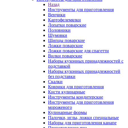
Назад
Инструменты для приготовления
Венчики
Картофелемялки
Лопатки поварские
Половники
Шумовки
Щипцы поварские
Ложки поварские
Ложки поварские для спагетти
Вилки поварские
Наборы кухонных принадлежностей с
подставкой
Наборы кухонных принадлежностей
без подставки
Скалки
Коврики для приготовления
Кисти кулинарные
Инструменты кондитерские
Инструменты для приготовления
мороженого
Кулинарные формы
Палочки, иглы, ложки специальные
Наборы для приготовления канапе
Приготовление яиц