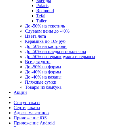
Бренды
Polaris
Redmond
Tefal
Taller
До -50% на текстиль
Сдуваем цены до -40%
Цвета лета
Керамика по 169 руб
До -50% на кастрюли
До -50% на пледы и покрывала
До -50% на термокружки и термосы
Все для уюта
До -50% на формы
До -40% на формы
До -40% на казаны
Пляжные сумки
Товары из бамбука
Акции
Статус заказа
Сертификаты
Адреса магазинов
Приложение iOS
Приложение Android