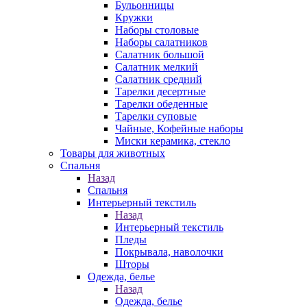
Бульонницы
Кружки
Наборы столовые
Наборы салатников
Салатник большой
Салатник мелкий
Салатник средний
Тарелки десертные
Тарелки обеденные
Тарелки суповые
Чайные, Кофейные наборы
Миски керамика, стекло
Товары для животных
Спальня
Назад
Спальня
Интерьерный текстиль
Назад
Интерьерный текстиль
Пледы
Покрывала, наволочки
Шторы
Одежда, белье
Назад
Одежда, белье