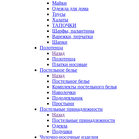
Майки
Одежда для дома
Трусы
Халаты
ТАПОЧКИ
Шарфы, палантины
Варежки, перчатки
Шапки
Полотенца
Назад
Полотенца
Платки носовые
Постельное белье
Назад
Постельное белье
Комплекты постельного белья
Наволочки
Пододеяльник
Простыни
Постельные принадлежности
Назад
Постельные принадлежности
Одеяла
Подушки
Чулочно-носочные изделия