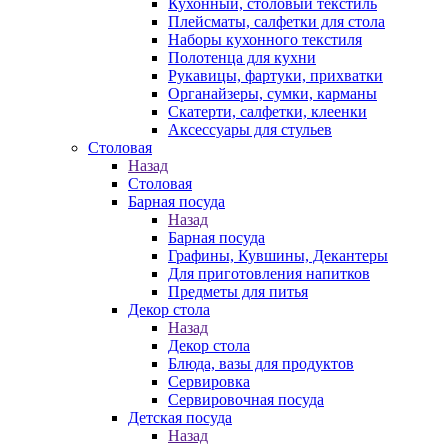
Кухонный, столовый текстиль
Плейсматы, салфетки для стола
Наборы кухонного текстиля
Полотенца для кухни
Рукавицы, фартуки, прихватки
Органайзеры, сумки, карманы
Скатерти, салфетки, клеенки
Аксессуары для стульев
Столовая
Назад
Столовая
Барная посуда
Назад
Барная посуда
Графины, Кувшины, Декантеры
Для приготовления напитков
Предметы для питья
Декор стола
Назад
Декор стола
Блюда, вазы для продуктов
Сервировка
Сервировочная посуда
Детская посуда
Назад