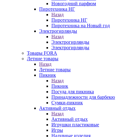
Новогодний парфюм
Пиротехника НГ
Назад
Пиротехника НГ
Пиротехника на Новый год
Электрогирлянды
Назад
Электрогирлянды
Электрогирлянды
Товары FORA
Летние товары
Назад
Летние товары
Пикник
Назад
Пикник
Посуда для пикника
Принадлежности для барбекю
Сумки-пикник
Активный отдых
Назад
Активный отдых
Игрушки пластиковые
Игры
Надувные изделия