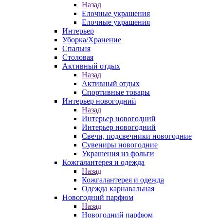
Назад
Елочные украшения
Елочные украшения
Интерьер
Уборка/Хранение
Спальня
Столовая
Активный отдых
Назад
Активный отдых
Спортивные товары
Интерьер новогодний
Назад
Интерьер новогодний
Интерьер новогодний
Свечи, подсвечники новогодние
Сувениры новогодние
Украшения из фольги
Кожгалантерея и одежда
Назад
Кожгалантерея и одежда
Одежда карнавальная
Новогодний парфюм
Назад
Новогодний парфюм