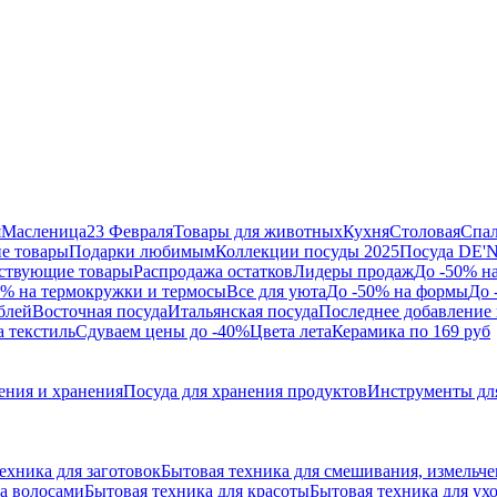
я
Масленица
23 Февраля
Товары для животных
Кухня
Столовая
Спа
е товары
Подарки любимым
Коллекции посуды 2025
Посуда DE'
ствующие товары
Распродажа остатков
Лидеры продаж
До -50% н
0% на термокружки и термосы
Все для уюта
До -50% на формы
До 
блей
Восточная посуда
Итальянская посуда
Последнее добавление 
а текстиль
Сдуваем цены до -40%
Цвета лета
Керамика по 169 руб
ения и хранения
Посуда для хранения продуктов
Инструменты дл
ехника для заготовок
Бытовая техника для смешивания, измельч
за волосами
Бытовая техника для красоты
Бытовая техника для ухо