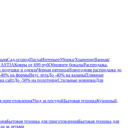
льня
Сад-огород
Пасха
Интерьер
Уборка/Хранение
Ванная/
NASTIA
Ковры от 699 руб
Обновите бокалы
Распродажа.
а подушки и одеяла
Черная пятница
Новогодняя распродажа до
-40% на формы
Вкус лета
До -40% на казаны
Пляжные
на сайт
До -50% на полотенце
Стильные новинки
Для
я приготовления
Уход за посудой
Бытовая техника
Кухонный,
ения
Бытовая техника для приготовления
Бытовая техника для
да за детьми