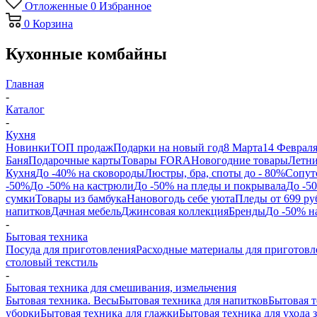
Отложенные
0
Избранное
0
Корзина
Кухонные комбайны
Главная
-
Каталог
-
Кухня
Новинки
ТОП продаж
Подарки на новый год
8 Марта
14 Феврал
Баня
Подарочные карты
Товары FORA
Новогодние товары
Летни
Кухня
До -40% на сковороды
Люстры, бра, споты до - 80%
Сопут
-50%
До -50% на кастрюли
До -50% на пледы и покрывала
До -5
сумки
Товары из бамбука
Нановогодь себе уюта
Пледы от 699 ру
напитков
Дачная мебель
Джинсовая коллекция
Бренды
До -50% н
-
Бытовая техника
Посуда для приготовления
Расходные материалы для приготовл
столовый текстиль
-
Бытовая техника для смешивания, измельчения
Бытовая техника. Весы
Бытовая техника для напитков
Бытовая т
уборки
Бытовая техника для глажки
Бытовая техника для ухода 