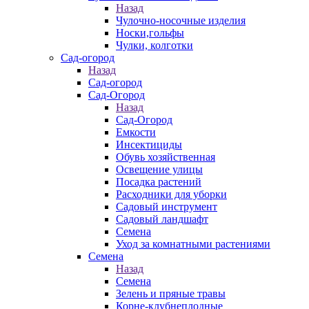
Назад
Чулочно-носочные изделия
Носки,гольфы
Чулки, колготки
Сад-огород
Назад
Сад-огород
Сад-Огород
Назад
Сад-Огород
Емкости
Инсектициды
Обувь хозяйственная
Освещение улицы
Посадка растений
Расходники для уборки
Садовый инструмент
Садовый ландшафт
Семена
Уход за комнатными растениями
Семена
Назад
Семена
Зелень и пряные травы
Корне-клубнеплодные