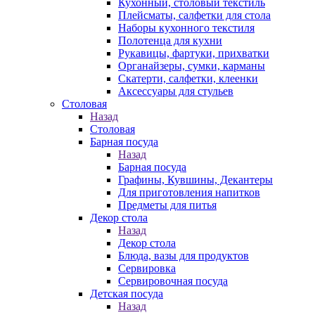
Кухонный, столовый текстиль
Плейсматы, салфетки для стола
Наборы кухонного текстиля
Полотенца для кухни
Рукавицы, фартуки, прихватки
Органайзеры, сумки, карманы
Скатерти, салфетки, клеенки
Аксессуары для стульев
Столовая
Назад
Столовая
Барная посуда
Назад
Барная посуда
Графины, Кувшины, Декантеры
Для приготовления напитков
Предметы для питья
Декор стола
Назад
Декор стола
Блюда, вазы для продуктов
Сервировка
Сервировочная посуда
Детская посуда
Назад