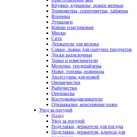
Кружки, кувшины, ложки мерные
Термометры, спиртометры, таймеры
Воронки
Дуршлаги
Ковши пластиковые
Миски
Сита
Держатели для молока
Совки, ложки для сыпучих продуктов
Доски разделочные
Терки и измельчители
Молотки, тендерайзеры
Ножи, топоры, ножницы
Аксессуары для ножей
Овощечистки
Рыбочистки
Орехоколы
Косточковыдавливатели
Открывалки, консервные ножи
Уход за посудой
Назад
Уход за посудой
Подставки, держатели для посуды
Подставки, держатели, клипсы для