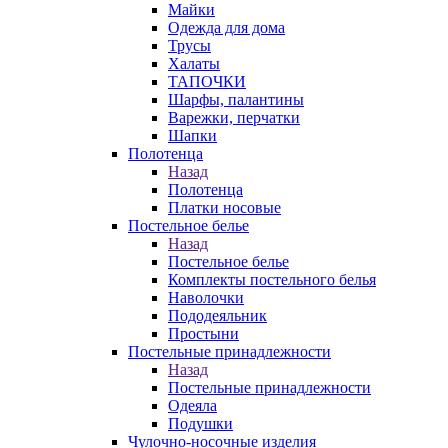
Майки
Одежда для дома
Трусы
Халаты
ТАПОЧКИ
Шарфы, палантины
Варежки, перчатки
Шапки
Полотенца
Назад
Полотенца
Платки носовые
Постельное белье
Назад
Постельное белье
Комплекты постельного белья
Наволочки
Пододеяльник
Простыни
Постельные принадлежности
Назад
Постельные принадлежности
Одеяла
Подушки
Чулочно-носочные изделия