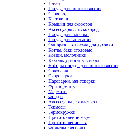
Назад
Посуда для приготовления
Сковороды
Кастрюли
Крышки для сковород
Аксессуары для сковород
Посуда для выпечки
Посуда для запекания
Одноразовая посуда для духовки
Котлы, баки столовые
Ковши, молочники
Казаны, утятницы металл
Наборы посуды для приготовления
Соковарки
Скороварки
Пароварки, мантоварки
Фритюрницы
Мармиты
Фондю
Аксессуары для кастрюль
Термосы
Термокружки
Приготовление кофе
Приготовление чая
Фильтры для воды