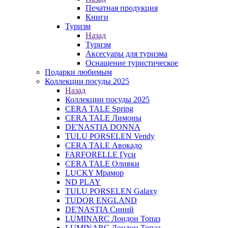
Печатная продукция
Книги
Туризм
Назад
Туризм
Аксесуары для туризма
Оснащение туристическое
Подарки любимым
Коллекции посуды 2025
Назад
Коллекции посуды 2025
CERA TALE Spring
CERA TALE Лимоны
DE'NASTIA DONNA
TULU PORSELEN Vendy
CERA TALE Авокадо
FARFORELLE Гуси
CERA TALE Оливки
LUCKY Мрамор
ND PLAY
TULU PORSELEN Galaxy
TUDOR ENGLAND
DE'NASTIA Синий
LUMINARC Лондон Топаз
LUMINARC Лондон Топаз