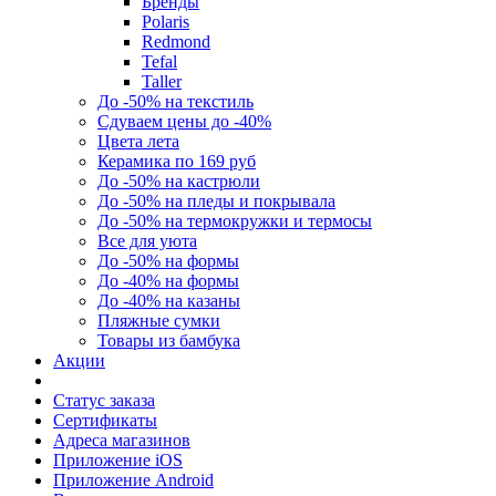
Бренды
Polaris
Redmond
Tefal
Taller
До -50% на текстиль
Сдуваем цены до -40%
Цвета лета
Керамика по 169 руб
До -50% на кастрюли
До -50% на пледы и покрывала
До -50% на термокружки и термосы
Все для уюта
До -50% на формы
До -40% на формы
До -40% на казаны
Пляжные сумки
Товары из бамбука
Акции
Статус заказа
Сертификаты
Адреса магазинов
Приложение iOS
Приложение Android