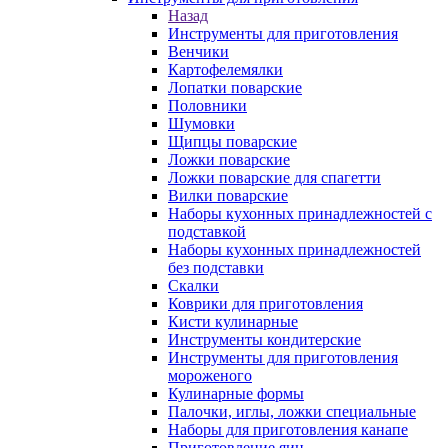
Назад
Инструменты для приготовления
Венчики
Картофелемялки
Лопатки поварские
Половники
Шумовки
Щипцы поварские
Ложки поварские
Ложки поварские для спагетти
Вилки поварские
Наборы кухонных принадлежностей с
подставкой
Наборы кухонных принадлежностей
без подставки
Скалки
Коврики для приготовления
Кисти кулинарные
Инструменты кондитерские
Инструменты для приготовления
мороженого
Кулинарные формы
Палочки, иглы, ложки специальные
Наборы для приготовления канапе
Приготовление яиц