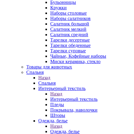
Бульонницы
Кружки
Наборы столовые
Наборы салатников
Салатник большой
Салатник мелкий
Салатник средний
Тарелки десертные
Тарелки обеденные
Тарелки суповые
Чайные, Кофейные наборы
Миски керамика, стекло
Товары для животных
Спальня
Назад
Спальня
Интерьерный текстиль
Назад
Интерьерный текстиль
Пледы
Покрывала, наволочки
Шторы
Одежда, белье
Назад
Одежда, белье