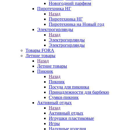
Новогодний парфюм
Пиротехника НГ
Назад
Пиротехника НГ
Пиротехника на Новый год
Электрогирлянды
Назад
Электрогирлянды
Электрогирлянды
Товары FORA
Летние товары
Назад
Летние товары
Пикник
Назад
Пикник
Посуда для пикника
Принадлежности для барбекю
Сумки-пикник
Активный отдых
Назад
Активный отдых
Игрушки пластиковые
Игры
Надувные изделия