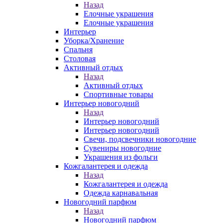
Назад
Елочные украшения
Елочные украшения
Интерьер
Уборка/Хранение
Спальня
Столовая
Активный отдых
Назад
Активный отдых
Спортивные товары
Интерьер новогодний
Назад
Интерьер новогодний
Интерьер новогодний
Свечи, подсвечники новогодние
Сувениры новогодние
Украшения из фольги
Кожгалантерея и одежда
Назад
Кожгалантерея и одежда
Одежда карнавальная
Новогодний парфюм
Назад
Новогодний парфюм