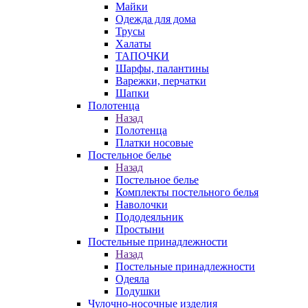
Майки
Одежда для дома
Трусы
Халаты
ТАПОЧКИ
Шарфы, палантины
Варежки, перчатки
Шапки
Полотенца
Назад
Полотенца
Платки носовые
Постельное белье
Назад
Постельное белье
Комплекты постельного белья
Наволочки
Пододеяльник
Простыни
Постельные принадлежности
Назад
Постельные принадлежности
Одеяла
Подушки
Чулочно-носочные изделия