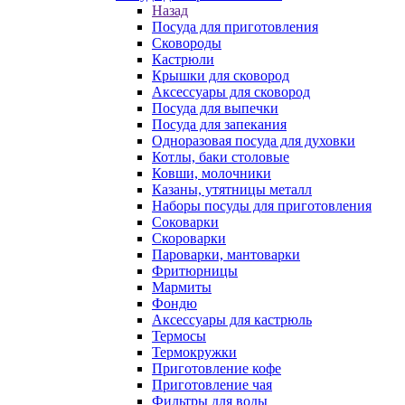
Назад
Посуда для приготовления
Сковороды
Кастрюли
Крышки для сковород
Аксессуары для сковород
Посуда для выпечки
Посуда для запекания
Одноразовая посуда для духовки
Котлы, баки столовые
Ковши, молочники
Казаны, утятницы металл
Наборы посуды для приготовления
Соковарки
Скороварки
Пароварки, мантоварки
Фритюрницы
Мармиты
Фондю
Аксессуары для кастрюль
Термосы
Термокружки
Приготовление кофе
Приготовление чая
Фильтры для воды