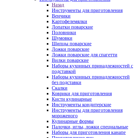
Назад
Инструменты для приготовления
Венчики
Картофелемялки
Лопатки поварские
Половники
Шумовки
Щипцы поварские
Ложки поварские
Ложки поварские для спагетти
Вилки поварские
Наборы кухонных принадлежностей с
подставкой
Наборы кухонных принадлежностей
без подставки
Скалки
Коврики для приготовления
Кисти кулинарные
Инструменты кондитерские
Инструменты для приготовления
мороженого
Кулинарные формы
Палочки, иглы, ложки специальные
Наборы для приготовления канапе
Приготовление яиц