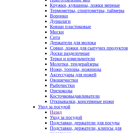
Кружки, кувшины, ложки мерные
Термометры, спиртометры, таймеры
Воронки
Дуршлаги
Ковши пластиковые
Миски
Сита
Держатели для молока
Совки, ложки для сыпучих продуктов
Доски разделочные
Терки и измельчители
Молотки, тендерайзеры
Ножи, топоры, ножницы
Аксессуары для ножей
Овощечистки
Рыбочистки
Орехоколы
Косточковыдавливатели
Открывалки, консервные ножи
Уход за посудой
Назад
Уход за посудой
Подставки, держатели для посуды
Подставки, держатели, клипсы для