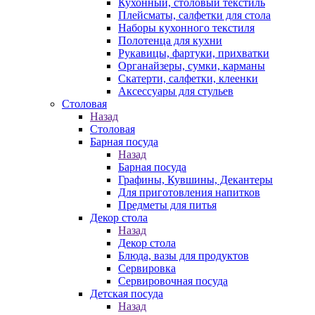
Кухонный, столовый текстиль
Плейсматы, салфетки для стола
Наборы кухонного текстиля
Полотенца для кухни
Рукавицы, фартуки, прихватки
Органайзеры, сумки, карманы
Скатерти, салфетки, клеенки
Аксессуары для стульев
Столовая
Назад
Столовая
Барная посуда
Назад
Барная посуда
Графины, Кувшины, Декантеры
Для приготовления напитков
Предметы для питья
Декор стола
Назад
Декор стола
Блюда, вазы для продуктов
Сервировка
Сервировочная посуда
Детская посуда
Назад