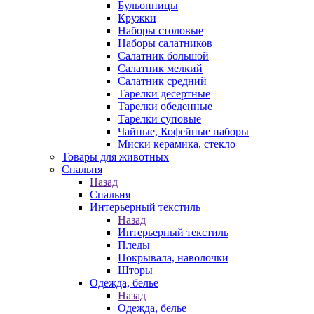
Бульонницы
Кружки
Наборы столовые
Наборы салатников
Салатник большой
Салатник мелкий
Салатник средний
Тарелки десертные
Тарелки обеденные
Тарелки суповые
Чайные, Кофейные наборы
Миски керамика, стекло
Товары для животных
Спальня
Назад
Спальня
Интерьерный текстиль
Назад
Интерьерный текстиль
Пледы
Покрывала, наволочки
Шторы
Одежда, белье
Назад
Одежда, белье