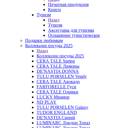
Печатная продукция
Книги
Туризм
Назад
Туризм
Аксесуары для туризма
Оснащение туристическое
Подарки любимым
Коллекции посуды 2025
Назад
Коллекции посуды 2025
CERA TALE Spring
CERA TALE Лимоны
DE'NASTIA DONNA
TULU PORSELEN Vendy
CERA TALE Авокадо
FARFORELLE Гуси
CERA TALE Оливки
LUCKY Мрамор
ND PLAY
TULU PORSELEN Galaxy
TUDOR ENGLAND
DE'NASTIA Синий
LUMINARC Лондон Топаз
LUMINARC Лондон Топаз