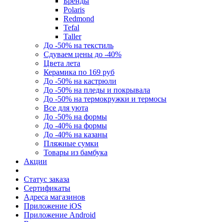
Бренды
Polaris
Redmond
Tefal
Taller
До -50% на текстиль
Сдуваем цены до -40%
Цвета лета
Керамика по 169 руб
До -50% на кастрюли
До -50% на пледы и покрывала
До -50% на термокружки и термосы
Все для уюта
До -50% на формы
До -40% на формы
До -40% на казаны
Пляжные сумки
Товары из бамбука
Акции
Статус заказа
Сертификаты
Адреса магазинов
Приложение iOS
Приложение Android