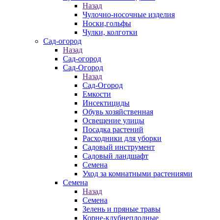
Назад
Чулочно-носочные изделия
Носки,гольфы
Чулки, колготки
Сад-огород
Назад
Сад-огород
Сад-Огород
Назад
Сад-Огород
Емкости
Инсектициды
Обувь хозяйственная
Освещение улицы
Посадка растений
Расходники для уборки
Садовый инструмент
Садовый ландшафт
Семена
Уход за комнатными растениями
Семена
Назад
Семена
Зелень и пряные травы
Корне-клубнеплодные