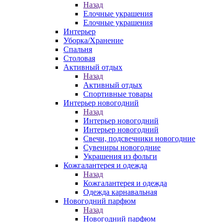
Назад
Елочные украшения
Елочные украшения
Интерьер
Уборка/Хранение
Спальня
Столовая
Активный отдых
Назад
Активный отдых
Спортивные товары
Интерьер новогодний
Назад
Интерьер новогодний
Интерьер новогодний
Свечи, подсвечники новогодние
Сувениры новогодние
Украшения из фольги
Кожгалантерея и одежда
Назад
Кожгалантерея и одежда
Одежда карнавальная
Новогодний парфюм
Назад
Новогодний парфюм