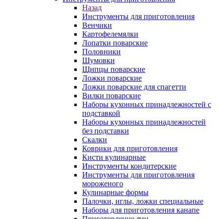
Назад
Инструменты для приготовления
Венчики
Картофелемялки
Лопатки поварские
Половники
Шумовки
Щипцы поварские
Ложки поварские
Ложки поварские для спагетти
Вилки поварские
Наборы кухонных принадлежностей с
подставкой
Наборы кухонных принадлежностей
без подставки
Скалки
Коврики для приготовления
Кисти кулинарные
Инструменты кондитерские
Инструменты для приготовления
мороженого
Кулинарные формы
Палочки, иглы, ложки специальные
Наборы для приготовления канапе
Приготовление яиц