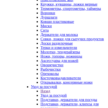
Кружки, кувшины, ложки мерные
Термометры, спиртометры, таймеры
Воронки
Дуршлаги
Ковши пластиковые
Миски
Сита
Держатели для молока
Совки, ложки для сыпучих продуктов
Доски разделочные
Терки и измельчители
Молотки, тендерайзеры
Ножи, топоры, ножницы
Аксессуары для ножей
Овощечистки
Рыбочистки
Орехоколы
Косточковыдавливатели
Открывалки, консервные ножи
Уход за посудой
Назад
Уход за посудой
Подставки, держатели для посуды
Подставки, держатели, клипсы для