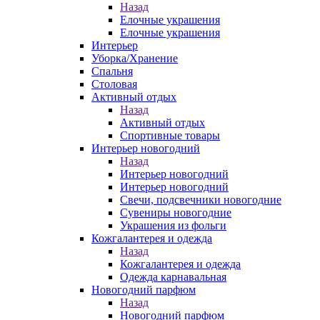
Назад
Елочные украшения
Елочные украшения
Интерьер
Уборка/Хранение
Спальня
Столовая
Активный отдых
Назад
Активный отдых
Спортивные товары
Интерьер новогодний
Назад
Интерьер новогодний
Интерьер новогодний
Свечи, подсвечники новогодние
Сувениры новогодние
Украшения из фольги
Кожгалантерея и одежда
Назад
Кожгалантерея и одежда
Одежда карнавальная
Новогодний парфюм
Назад
Новогодний парфюм