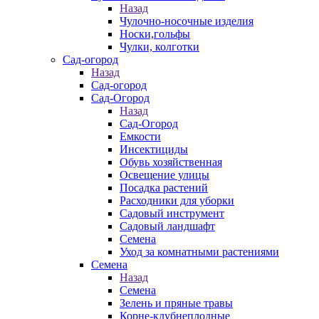
Назад
Чулочно-носочные изделия
Носки,гольфы
Чулки, колготки
Сад-огород
Назад
Сад-огород
Сад-Огород
Назад
Сад-Огород
Емкости
Инсектициды
Обувь хозяйственная
Освещение улицы
Посадка растений
Расходники для уборки
Садовый инструмент
Садовый ландшафт
Семена
Уход за комнатными растениями
Семена
Назад
Семена
Зелень и пряные травы
Корне-клубнеплодные