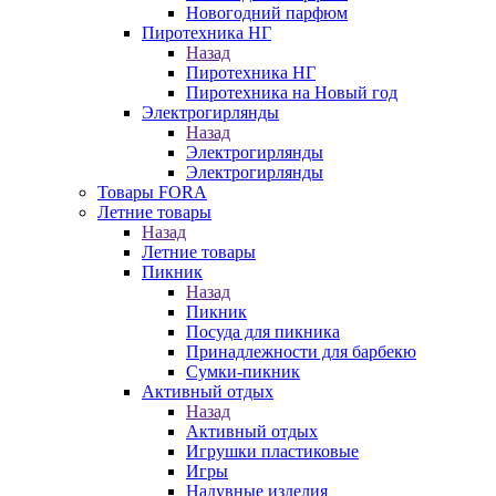
Новогодний парфюм
Пиротехника НГ
Назад
Пиротехника НГ
Пиротехника на Новый год
Электрогирлянды
Назад
Электрогирлянды
Электрогирлянды
Товары FORA
Летние товары
Назад
Летние товары
Пикник
Назад
Пикник
Посуда для пикника
Принадлежности для барбекю
Сумки-пикник
Активный отдых
Назад
Активный отдых
Игрушки пластиковые
Игры
Надувные изделия