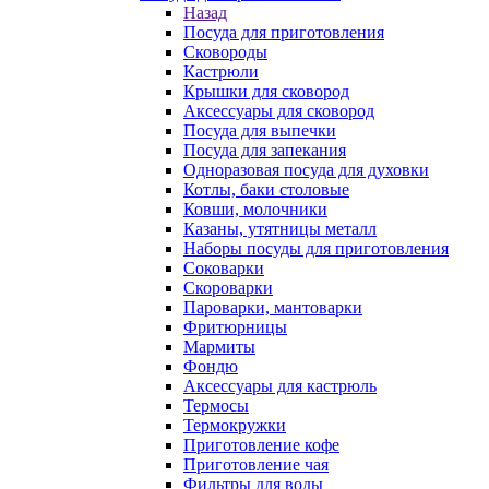
Назад
Посуда для приготовления
Сковороды
Кастрюли
Крышки для сковород
Аксессуары для сковород
Посуда для выпечки
Посуда для запекания
Одноразовая посуда для духовки
Котлы, баки столовые
Ковши, молочники
Казаны, утятницы металл
Наборы посуды для приготовления
Соковарки
Скороварки
Пароварки, мантоварки
Фритюрницы
Мармиты
Фондю
Аксессуары для кастрюль
Термосы
Термокружки
Приготовление кофе
Приготовление чая
Фильтры для воды