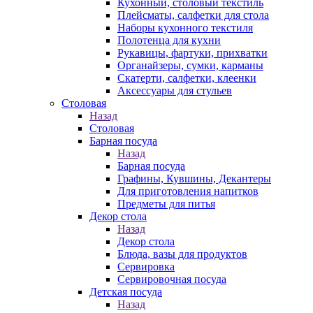
Кухонный, столовый текстиль
Плейсматы, салфетки для стола
Наборы кухонного текстиля
Полотенца для кухни
Рукавицы, фартуки, прихватки
Органайзеры, сумки, карманы
Скатерти, салфетки, клеенки
Аксессуары для стульев
Столовая
Назад
Столовая
Барная посуда
Назад
Барная посуда
Графины, Кувшины, Декантеры
Для приготовления напитков
Предметы для питья
Декор стола
Назад
Декор стола
Блюда, вазы для продуктов
Сервировка
Сервировочная посуда
Детская посуда
Назад