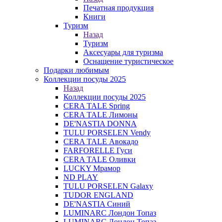
Печатная продукция
Книги
Туризм
Назад
Туризм
Аксесуары для туризма
Оснащение туристическое
Подарки любимым
Коллекции посуды 2025
Назад
Коллекции посуды 2025
CERA TALE Spring
CERA TALE Лимоны
DE'NASTIA DONNA
TULU PORSELEN Vendy
CERA TALE Авокадо
FARFORELLE Гуси
CERA TALE Оливки
LUCKY Мрамор
ND PLAY
TULU PORSELEN Galaxy
TUDOR ENGLAND
DE'NASTIA Синий
LUMINARC Лондон Топаз
LUMINARC Лондон Топаз