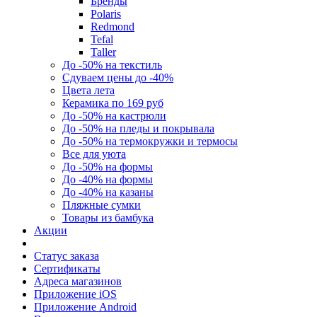
Бренды
Polaris
Redmond
Tefal
Taller
До -50% на текстиль
Сдуваем цены до -40%
Цвета лета
Керамика по 169 руб
До -50% на кастрюли
До -50% на пледы и покрывала
До -50% на термокружки и термосы
Все для уюта
До -50% на формы
До -40% на формы
До -40% на казаны
Пляжные сумки
Товары из бамбука
Акции
Статус заказа
Сертификаты
Адреса магазинов
Приложение iOS
Приложение Android