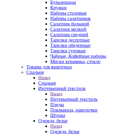
Бульонницы
Кружки
Наборы столовые
Наборы салатников
Салатник большой
Салатник мелкий
Салатник средний
Тарелки десертные
Тарелки обеденные
Тарелки суповые
Чайные, Кофейные наборы
Миски керамика, стекло
Товары для животных
Спальня
Назад
Спальня
Интерьерный текстиль
Назад
Интерьерный текстиль
Пледы
Покрывала, наволочки
Шторы
Одежда, белье
Назад
Одежда, белье