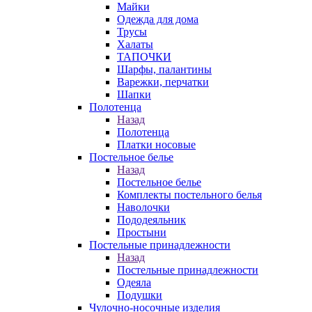
Майки
Одежда для дома
Трусы
Халаты
ТАПОЧКИ
Шарфы, палантины
Варежки, перчатки
Шапки
Полотенца
Назад
Полотенца
Платки носовые
Постельное белье
Назад
Постельное белье
Комплекты постельного белья
Наволочки
Пододеяльник
Простыни
Постельные принадлежности
Назад
Постельные принадлежности
Одеяла
Подушки
Чулочно-носочные изделия