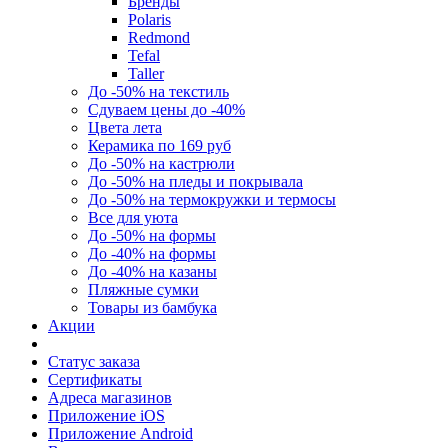
Бренды
Polaris
Redmond
Tefal
Taller
До -50% на текстиль
Сдуваем цены до -40%
Цвета лета
Керамика по 169 руб
До -50% на кастрюли
До -50% на пледы и покрывала
До -50% на термокружки и термосы
Все для уюта
До -50% на формы
До -40% на формы
До -40% на казаны
Пляжные сумки
Товары из бамбука
Акции
Статус заказа
Сертификаты
Адреса магазинов
Приложение iOS
Приложение Android