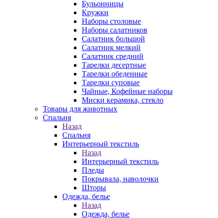
Бульонницы
Кружки
Наборы столовые
Наборы салатников
Салатник большой
Салатник мелкий
Салатник средний
Тарелки десертные
Тарелки обеденные
Тарелки суповые
Чайные, Кофейные наборы
Миски керамика, стекло
Товары для животных
Спальня
Назад
Спальня
Интерьерный текстиль
Назад
Интерьерный текстиль
Пледы
Покрывала, наволочки
Шторы
Одежда, белье
Назад
Одежда, белье