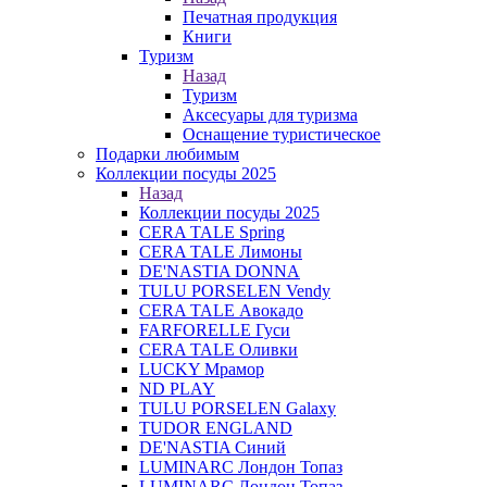
Печатная продукция
Книги
Туризм
Назад
Туризм
Аксесуары для туризма
Оснащение туристическое
Подарки любимым
Коллекции посуды 2025
Назад
Коллекции посуды 2025
CERA TALE Spring
CERA TALE Лимоны
DE'NASTIA DONNA
TULU PORSELEN Vendy
CERA TALE Авокадо
FARFORELLE Гуси
CERA TALE Оливки
LUCKY Мрамор
ND PLAY
TULU PORSELEN Galaxy
TUDOR ENGLAND
DE'NASTIA Синий
LUMINARC Лондон Топаз
LUMINARC Лондон Топаз