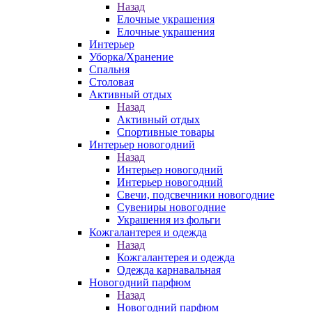
Назад
Елочные украшения
Елочные украшения
Интерьер
Уборка/Хранение
Спальня
Столовая
Активный отдых
Назад
Активный отдых
Спортивные товары
Интерьер новогодний
Назад
Интерьер новогодний
Интерьер новогодний
Свечи, подсвечники новогодние
Сувениры новогодние
Украшения из фольги
Кожгалантерея и одежда
Назад
Кожгалантерея и одежда
Одежда карнавальная
Новогодний парфюм
Назад
Новогодний парфюм