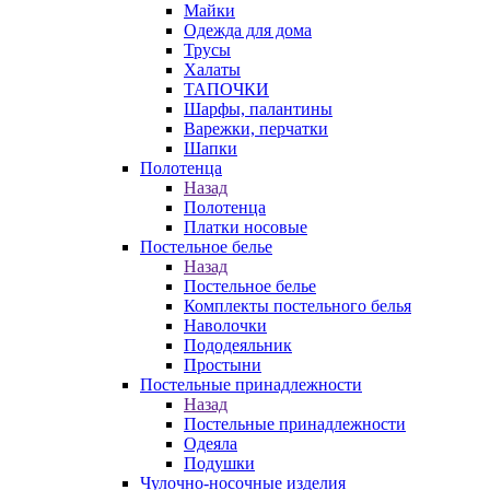
Майки
Одежда для дома
Трусы
Халаты
ТАПОЧКИ
Шарфы, палантины
Варежки, перчатки
Шапки
Полотенца
Назад
Полотенца
Платки носовые
Постельное белье
Назад
Постельное белье
Комплекты постельного белья
Наволочки
Пододеяльник
Простыни
Постельные принадлежности
Назад
Постельные принадлежности
Одеяла
Подушки
Чулочно-носочные изделия