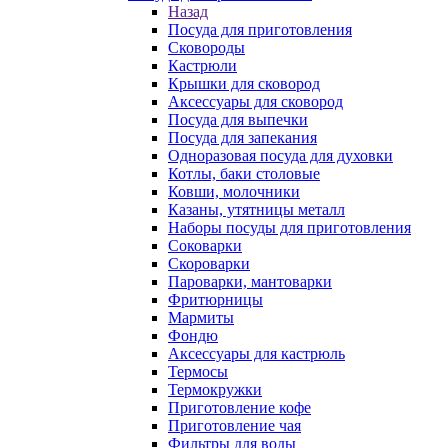
Назад
Посуда для приготовления
Сковороды
Кастрюли
Крышки для сковород
Аксессуары для сковород
Посуда для выпечки
Посуда для запекания
Одноразовая посуда для духовки
Котлы, баки столовые
Ковши, молочники
Казаны, утятницы металл
Наборы посуды для приготовления
Соковарки
Скороварки
Пароварки, мантоварки
Фритюрницы
Мармиты
Фондю
Аксессуары для кастрюль
Термосы
Термокружки
Приготовление кофе
Приготовление чая
Фильтры для воды