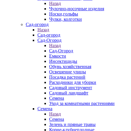
Назад
Чулочно-носочные изделия
Носки,гольфы
Чулки, колготки
Сад-огород
Назад
Сад-огород
Сад-Огород
Назад
Сад-Огород
Емкости
Инсектициды
Обувь хозяйственная
Освещение улицы
Посадка растений
Расходники для уборки
Садовый инструмент
Садовый ландшафт
Семена
Уход за комнатными растениями
Семена
Назад
Семена
Зелень и пряные травы
Корне-клубнеплодные