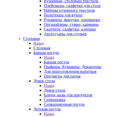
Кухонный, столовый текстиль
Плейсматы, салфетки для стола
Наборы кухонного текстиля
Полотенца для кухни
Рукавицы, фартуки, прихватки
Органайзеры, сумки, карманы
Скатерти, салфетки, клеенки
Аксессуары для стульев
Столовая
Назад
Столовая
Барная посуда
Назад
Барная посуда
Графины, Кувшины, Декантеры
Для приготовления напитков
Предметы для питья
Декор стола
Назад
Декор стола
Блюда, вазы для продуктов
Сервировка
Сервировочная посуда
Детская посуда
Назад