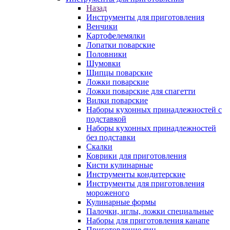
Назад
Инструменты для приготовления
Венчики
Картофелемялки
Лопатки поварские
Половники
Шумовки
Щипцы поварские
Ложки поварские
Ложки поварские для спагетти
Вилки поварские
Наборы кухонных принадлежностей с
подставкой
Наборы кухонных принадлежностей
без подставки
Скалки
Коврики для приготовления
Кисти кулинарные
Инструменты кондитерские
Инструменты для приготовления
мороженого
Кулинарные формы
Палочки, иглы, ложки специальные
Наборы для приготовления канапе
Приготовление яиц