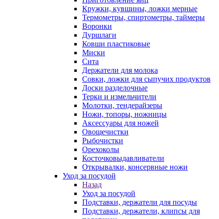
Кружки, кувшины, ложки мерные
Термометры, спиртометры, таймеры
Воронки
Дуршлаги
Ковши пластиковые
Миски
Сита
Держатели для молока
Совки, ложки для сыпучих продуктов
Доски разделочные
Терки и измельчители
Молотки, тендерайзеры
Ножи, топоры, ножницы
Аксессуары для ножей
Овощечистки
Рыбочистки
Орехоколы
Косточковыдавливатели
Открывалки, консервные ножи
Уход за посудой
Назад
Уход за посудой
Подставки, держатели для посуды
Подставки, держатели, клипсы для