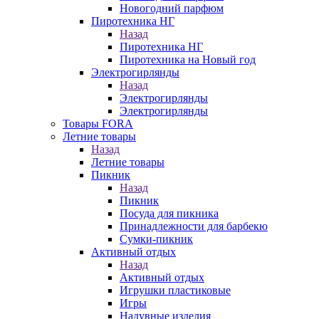
Новогодний парфюм
Пиротехника НГ
Назад
Пиротехника НГ
Пиротехника на Новый год
Электрогирлянды
Назад
Электрогирлянды
Электрогирлянды
Товары FORA
Летние товары
Назад
Летние товары
Пикник
Назад
Пикник
Посуда для пикника
Принадлежности для барбекю
Сумки-пикник
Активный отдых
Назад
Активный отдых
Игрушки пластиковые
Игры
Надувные изделия