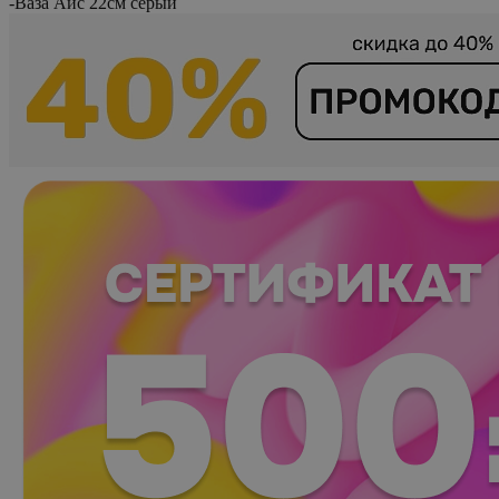
-
Ваза Айс 22см серый