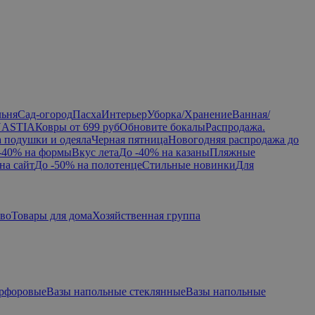
льня
Сад-огород
Пасха
Интерьер
Уборка/Хранение
Ванная/
NASTIA
Ковры от 699 руб
Обновите бокалы
Распродажа.
а подушки и одеяла
Черная пятница
Новогодняя распродажа до
-40% на формы
Вкус лета
До -40% на казаны
Пляжные
на сайт
До -50% на полотенце
Стильные новинки
Для
тво
Товары для дома
Хозяйственная группа
арфоровые
Вазы напольные стеклянные
Вазы напольные