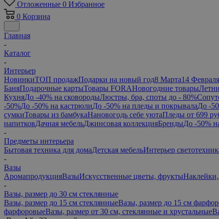
Отложенные
0
Избранное
0
Корзина
Главная
-
Каталог
-
Интерьер
Новинки
ТОП продаж
Подарки на новый год
8 Марта
14 Феврал
Баня
Подарочные карты
Товары FORA
Новогодние товары
Летни
Кухня
До -40% на сковороды
Люстры, бра, споты до - 80%
Сопут
-50%
До -50% на кастрюли
До -50% на пледы и покрывала
До -5
сумки
Товары из бамбука
Нановогодь себе уюта
Пледы от 699 ру
напитков
Дачная мебель
Джинсовая коллекция
Бренды
До -50% н
-
Предметы интерьера
Бытовая техника для дома
Детская мебель
Интерьер светотехник
-
Вазы
Аромапродукция
Вазы
Искусственные цветы, фрукты
Наклейки,
-
Вазы, размер до 30 см стеклянные
Вазы, размер до 15 см стеклянные
Вазы, размер до 15 см фарфо
фарфоровые
Вазы, размер от 30 см, стеклянные и хрустальные
В