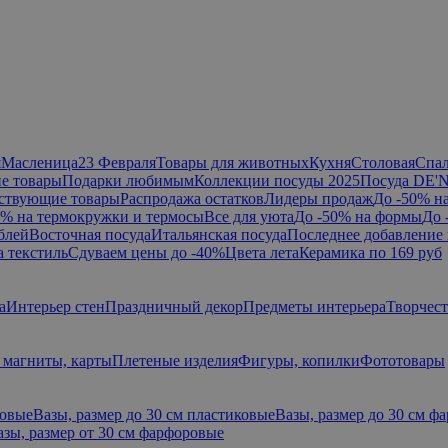
я
Масленица
23 Февраля
Товары для животных
Кухня
Столовая
Спа
е товары
Подарки любимым
Коллекции посуды 2025
Посуда DE'
ствующие товары
Распродажа остатков
Лидеры продаж
До -50% н
0% на термокружки и термосы
Все для уюта
До -50% на формы
До 
блей
Восточная посуда
Итальянская посуда
Последнее добавление 
а текстиль
Сдуваем цены до -40%
Цвета лета
Керамика по 169 руб
а
Интерьер стен
Праздничный декор
Предметы интерьера
Творчес
 магниты, карты
Плетеные изделия
Фигуры, копилки
Фототовары
ровые
Вазы, размер до 30 см пластиковые
Вазы, размер до 30 см ф
азы, размер от 30 см фарфоровые