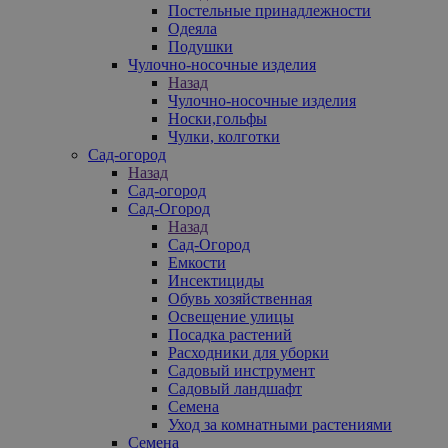
Постельные принадлежности
Одеяла
Подушки
Чулочно-носочные изделия
Назад
Чулочно-носочные изделия
Носки,гольфы
Чулки, колготки
Сад-огород
Назад
Сад-огород
Сад-Огород
Назад
Сад-Огород
Емкости
Инсектициды
Обувь хозяйственная
Освещение улицы
Посадка растений
Расходники для уборки
Садовый инструмент
Садовый ландшафт
Семена
Уход за комнатными растениями
Семена