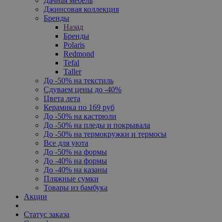
Дачная мебель
Джинсовая коллекция
Бренды
Назад
Бренды
Polaris
Redmond
Tefal
Taller
До -50% на текстиль
Сдуваем цены до -40%
Цвета лета
Керамика по 169 руб
До -50% на кастрюли
До -50% на пледы и покрывала
До -50% на термокружки и термосы
Все для уюта
До -50% на формы
До -40% на формы
До -40% на казаны
Пляжные сумки
Товары из бамбука
Акции
Статус заказа