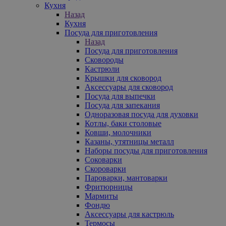
Кухня
Назад
Кухня
Посуда для приготовления
Назад
Посуда для приготовления
Сковороды
Кастрюли
Крышки для сковород
Аксессуары для сковород
Посуда для выпечки
Посуда для запекания
Одноразовая посуда для духовки
Котлы, баки столовые
Ковши, молочники
Казаны, утятницы металл
Наборы посуды для приготовления
Соковарки
Скороварки
Пароварки, мантоварки
Фритюрницы
Мармиты
Фондю
Аксессуары для кастрюль
Термосы