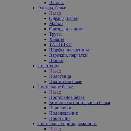
Шторы
Одежда, белье
Назад
Одежда, белье
Майки
Одежда для дома
Трусы
Халаты
ТАПОЧКИ
Шарфы, палантины
Варежки, перчатки
Шапки
Полотенца
Назад
Полотенца
Платки носовые
Постельное белье
Назад
Постельное белье
Комплекты постельного белья
Наволочки
Пододеяльник
Простыни
Постельные принадлежности
Назад