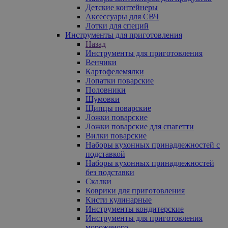
Детские контейнеры
Аксессуары для СВЧ
Лотки для специй
Инструменты для приготовления
Назад
Инструменты для приготовления
Венчики
Картофелемялки
Лопатки поварские
Половники
Шумовки
Щипцы поварские
Ложки поварские
Ложки поварские для спагетти
Вилки поварские
Наборы кухонных принадлежностей с
подставкой
Наборы кухонных принадлежностей
без подставки
Скалки
Коврики для приготовления
Кисти кулинарные
Инструменты кондитерские
Инструменты для приготовления
мороженого