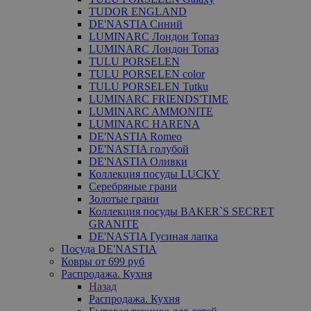
TUDOR ENGLAND
DE'NASTIA Синий
LUMINARC Лондон Топаз
LUMINARC Лондон Топаз
TULU PORSELEN
TULU PORSELEN color
TULU PORSELEN Tutku
LUMINARC FRIENDS'TIME
LUMINARC AMMONITE
LUMINARC HARENA
DE'NASTIA Romeo
DE'NASTIA голубой
DE'NASTIA Оливки
Коллекция посуды LUCKY
Серебряные грани
Золотые грани
Коллекция посуды BAKER`S SECRET
GRANITE
DE'NASTIA Гусиная лапка
Посуда DE'NASTIA
Ковры от 699 руб
Распродажа. Кухня
Назад
Распродажа. Кухня