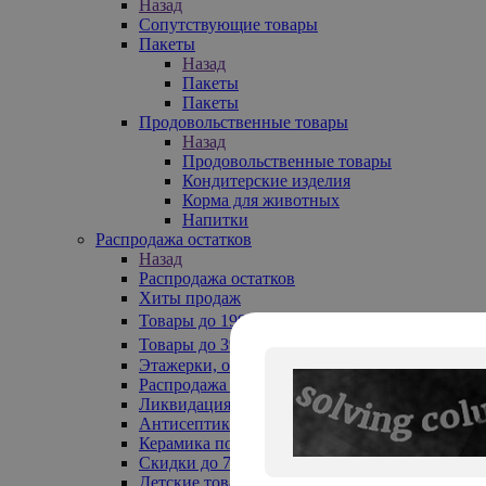
Назад
Сопутствующие товары
Пакеты
Назад
Пакеты
Пакеты
Продовольственные товары
Назад
Продовольственные товары
Кондитерские изделия
Корма для животных
Напитки
Распродажа остатков
Назад
Распродажа остатков
Хиты продаж
Товары до 199₽
Товары до 399₽
Этажерки, обувницы
Распродажа текстиля до -50%
Ликвидация до -70%
Антисептики
Керамика по 129 руб
Скидки до 70%
Детские товары