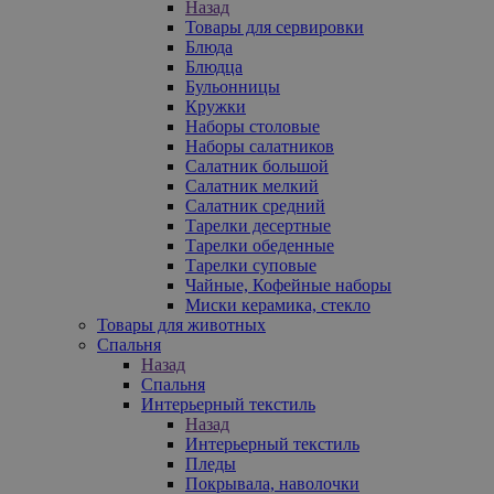
Назад
Товары для сервировки
Блюда
Блюдца
Бульонницы
Кружки
Наборы столовые
Наборы салатников
Салатник большой
Салатник мелкий
Салатник средний
Тарелки десертные
Тарелки обеденные
Тарелки суповые
Чайные, Кофейные наборы
Миски керамика, стекло
Товары для животных
Спальня
Назад
Спальня
Интерьерный текстиль
Назад
Интерьерный текстиль
Пледы
Покрывала, наволочки