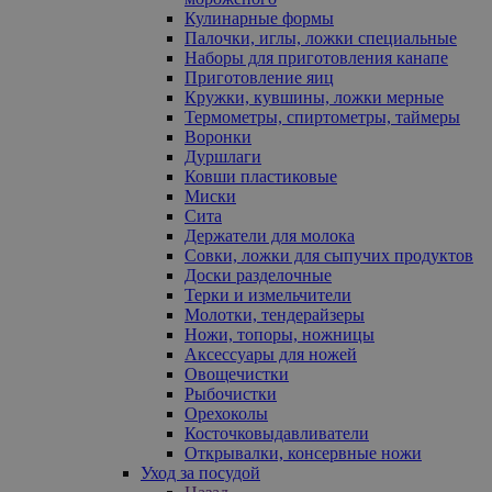
Кулинарные формы
Палочки, иглы, ложки специальные
Наборы для приготовления канапе
Приготовление яиц
Кружки, кувшины, ложки мерные
Термометры, спиртометры, таймеры
Воронки
Дуршлаги
Ковши пластиковые
Миски
Сита
Держатели для молока
Совки, ложки для сыпучих продуктов
Доски разделочные
Терки и измельчители
Молотки, тендерайзеры
Ножи, топоры, ножницы
Аксессуары для ножей
Овощечистки
Рыбочистки
Орехоколы
Косточковыдавливатели
Открывалки, консервные ножи
Уход за посудой