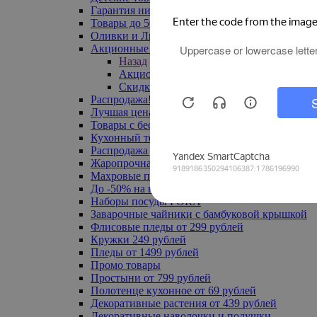
Гарантия низкой цены
Товары до 500 руб
Оливки и Лимоны
Акционные товары
Назад
Акционные товары
Скидка 20% по промокоду
Распродажа! Ульяновск до -70%
Лучшая цена
Товары с бесплатной доставкой
Кухонный текстиль
Распродажа до -50%
Жаропрочная посуда
Махровые полотенца
До -50% на ковры
Наборы посуды FORA
Заварочные чайники с бамбуковой крышкой
Флисовые пледы от 299 рублей
Кружки 249 рублей
Пледы от 1499 рублей
Промо товары
Простыни от 799 рублей
Полотенце кухонное от 69 рублей
Декоративные растения от 439 рублей
Декоративные наволочки и подушки